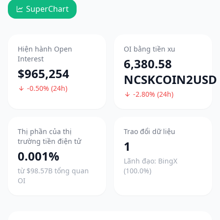
SuperChart
Hiện hành Open
OI bằng tiền xu
Interest
6,380.58
$965,254
NCSKCOIN2USD
-0.50% (24h)
-2.80% (24h)
Thị phần của thị
Trao đổi dữ liệu
trường tiền điện tử
1
0.001%
Lãnh đạo: BingX
từ $98.57B tổng quan
(100.0%)
OI