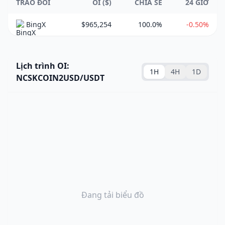
TRAO ĐỔI
OI ($)
CHIA SẺ
24 GIỜ
BingX
$965,254
100.0%
-0.50%
Lịch trình OI:
1H
4H
1D
NCSKCOIN2USD/USDT
Đang tải biểu đồ