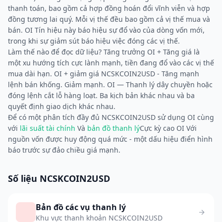
thanh toán, bao gồm cả hợp đồng hoán đổi vĩnh viễn và hợp
đồng tương lai quý. Mỗi vị thế đều bao gồm cả vị thế mua và
bán. OI Tín hiệu này báo hiệu sự đổ vào của dòng vốn mới,
trong khi sự giảm sút báo hiệu việc đóng các vị thế.
Làm thế nào để đọc dữ liệu? Tăng trưởng OI + Tăng giá là
một xu hướng tích cực lành mạnh, tiền đang đổ vào các vị thế
mua dài hạn. OI + giảm giá NCSKCOIN2USD - Tăng mạnh
lệnh bán khống. Giảm mạnh. OI — Thanh lý dây chuyền hoặc
đóng lệnh cắt lỗ hàng loạt. Ba kịch bản khác nhau và ba
quyết định giao dịch khác nhau.
Để có một phân tích đầy đủ NCSKCOIN2USD sử dụng OI cùng
với
lãi suất tài chính
Và
bản đồ thanh lý
Cực kỳ cao OI Với
nguồn vốn được huy động quá mức - một dấu hiệu điển hình
báo trước sự đảo chiều giá mạnh.
Số liệu NCSKCOIN2USD
Bản đồ các vụ thanh lý
Khu vực thanh khoản NCSKCOIN2USD