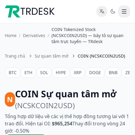
TRDESK
COIN Tokenized Stock
Home
/
Derivatives
/
(NCSKCOIN2USD) — bày tỏ sự quan
tâm trực tuyến — TRdesk
Trang chủ
Sự quan tâm mở
COIN (NCSKCOIN2USD)
BTC
ETH
SOL
HYPE
XRP
DOGE
BNB
ZEC
COIN Sự quan tâm mở
N
(NCSKCOIN2USD)
Tổng hợp dữ liệu về các vị thế hợp đồng tương lai với 1
trao đổi. Hiện tại OI:
$965,254
Thay đổi trong vòng 24
giờ: -0.50%