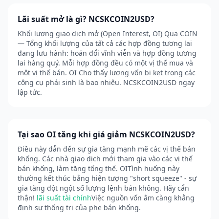
Lãi suất mở là gì? NCSKCOIN2USD?
Khối lượng giao dịch mở (Open Interest, OI) Qua COIN
— Tổng khối lượng của tất cả các hợp đồng tương lai
đang lưu hành: hoán đổi vĩnh viễn và hợp đồng tương
lai hàng quý. Mỗi hợp đồng đều có một vị thế mua và
một vị thế bán. OI Cho thấy lượng vốn bị kẹt trong các
công cụ phái sinh là bao nhiêu. NCSKCOIN2USD ngay
lập tức.
Tại sao OI tăng khi giá giảm NCSKCOIN2USD?
Điều này dẫn đến sự gia tăng mạnh mẽ các vị thế bán
khống. Các nhà giao dịch mới tham gia vào các vị thế
bán khống, làm tăng tổng thể. OITình huống này
thường kết thúc bằng hiện tượng "short squeeze" - sự
gia tăng đột ngột số lượng lệnh bán khống. Hãy cẩn
thận!
lãi suất tài chính
Việc nguồn vốn âm càng khẳng
định sự thống trị của phe bán khống.