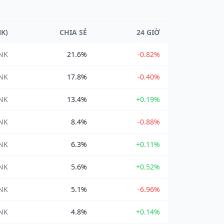
NK)
CHIA SẺ
24 GIỜ
INK
21.6%
-0.82%
INK
17.8%
-0.40%
INK
13.4%
+0.19%
INK
8.4%
-0.88%
INK
6.3%
+0.11%
INK
5.6%
+0.52%
INK
5.1%
-6.96%
INK
4.8%
+0.14%