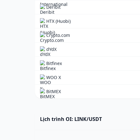
Deribit
HTX (Huobi)
Crypto.com
dYdX
Bitfinex
WOO X
BitMEX
Lịch trình OI: LINK/USDT