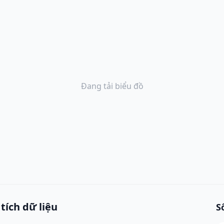
Đang tải biểu đồ
tích dữ liệu
S