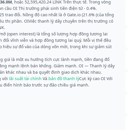
436.0M
, hoặc 52,595,420.24 LINK Trên thực tế. Trong vòng
àn cầu OI Thị trường phái sinh tiền điện tử - 0.4%.
5 trao đổi. Nồng độ cao nhất là ở Gate.io (21.6% (của tổng
 thị phần. OIViệc thanh lý dây chuyền trên thị trường có
NK.
 mở (open interest) là tổng số lượng hợp đồng tương lai
đổi vĩnh viễn và hợp đồng tương lai quý. Mỗi vị thế đều
o hiệu sự đổ vào của dòng vốn mới, trong khi sự giảm sút
g giá là một xu hướng tích cực lành mạnh, tiền đang đổ
- Tăng mạnh lệnh bán khống. Giảm mạnh. OI — Thanh lý dây
bản khác nhau và ba quyết định giao dịch khác nhau.
g với
lãi suất tài chính
Và
bản đồ thanh lý
Cực kỳ cao OI Với
 điển hình báo trước sự đảo chiều giá mạnh.