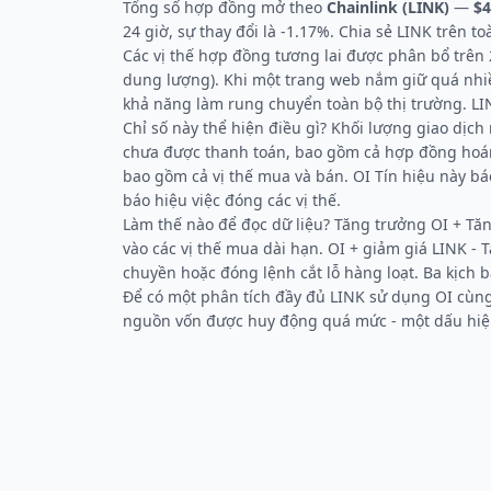
Tổng số hợp đồng mở theo
Chainlink (LINK)
—
$
24 giờ, sự thay đổi là -1.17%. Chia sẻ LINK trên to
Các vị thế hợp đồng tương lai được phân bổ trên 2
dung lượng). Khi một trang web nắm giữ quá nhiều
khả năng làm rung chuyển toàn bộ thị trường. LI
Chỉ số này thể hiện điều gì? Khối lượng giao dịch
chưa được thanh toán, bao gồm cả hợp đồng hoán 
bao gồm cả vị thế mua và bán. OI Tín hiệu này bá
báo hiệu việc đóng các vị thế.
Làm thế nào để đọc dữ liệu? Tăng trưởng OI + Tăn
vào các vị thế mua dài hạn. OI + giảm giá LINK 
chuyền hoặc đóng lệnh cắt lỗ hàng loạt. Ba kịch 
Để có một phân tích đầy đủ LINK sử dụng OI cùn
nguồn vốn được huy động quá mức - một dấu hiệu