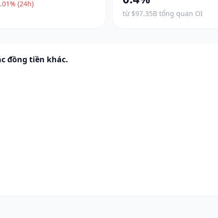
.01% (24h)
từ $97.35B tổng quan OI
c đồng tiền khác.