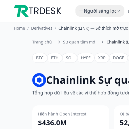
TRDESK
Người sàng lọc
Home
/
Derivatives
/
Chainlink (LINK) — Sở thích mở trự
Trang chủ
Sự quan tâm mở
Chainlink (
BTC
ETH
SOL
HYPE
XRP
DOGE
Chainlink Sự q
Tổng hợp dữ liệu về các vị thế hợp đồng tương
Hiện hành Open Interest
OI b
$436.0M
52