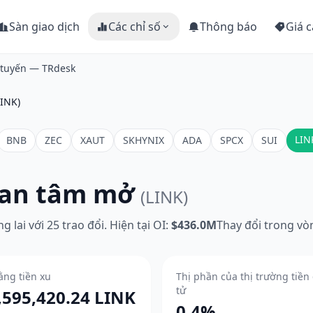
Sàn giao dịch
Các chỉ số
Thông báo
Giá c
c tuyến — TRdesk
LINK)
LIN
BNB
ZEC
XAUT
SKHYNIX
ADA
SPCX
SUI
uan tâm mở
(LINK)
 lai với 25 trao đổi. Hiện tại OI:
$436.0M
Thay đổi trong vòn
ằng tiền xu
Thị phần của thị trường tiền
tử
,595,420.24 LINK
0.4%