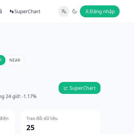
ả
SuperChart
Đăng nhập
K
NEAR
SuperChart
g 24 giờ: -1.17%
 điện
Trao đổi dữ liệu
25