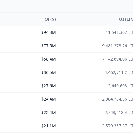
OI ($)
OI (LI
$94.3M
11,541,302 L
$77.5M
9,481,273.26 L
$58.4M
7,142,694.06 L
$36.5M
4,462,711.2 L
$27.6M
2,640,603 L
$24.4M
2,984,784.56 L
$22.4M
2,743,418.4 L
$21.1M
2,579,357.37 L