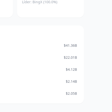
Líder: BingX (100.0%)
$41.36B
$22.01B
$4.12B
$2.14B
$2.05B