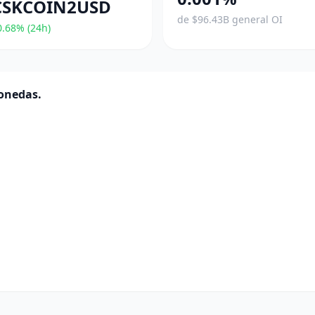
SKCOIN2USD
de $96.43B general OI
.68% (24h)
monedas.