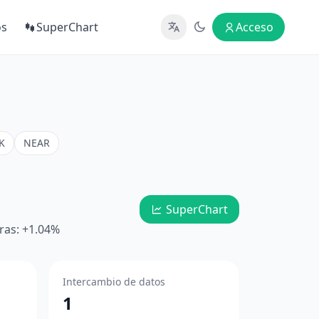
os
SuperChart
Acceso
K
NEAR
SuperChart
ras: +1.04%
Intercambio de datos
1