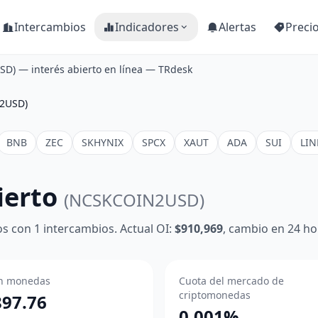
Intercambios
Indicadores
Alertas
Preci
D) — interés abierto en línea — TRdesk
2USD)
BNB
ZEC
SKHYNIX
SPCX
XAUT
ADA
SUI
LIN
ierto
(NCSKCOIN2USD)
s con 1 intercambios. Actual OI:
$910,969
, cambio en 24 ho
n monedas
Cuota del mercado de
criptomonedas
897.76
0.001%