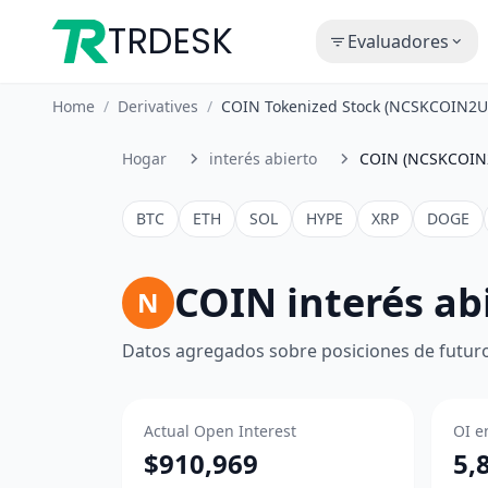
TRDESK
Evaluadores
Home
/
Derivatives
/
COIN Tokenized Stock (NCSKCOIN2US
Hogar
interés abierto
COIN (NCSKCOIN
BTC
ETH
SOL
HYPE
XRP
DOGE
COIN interés ab
N
Datos agregados sobre posiciones de futuro
Actual Open Interest
OI e
$910,969
5,