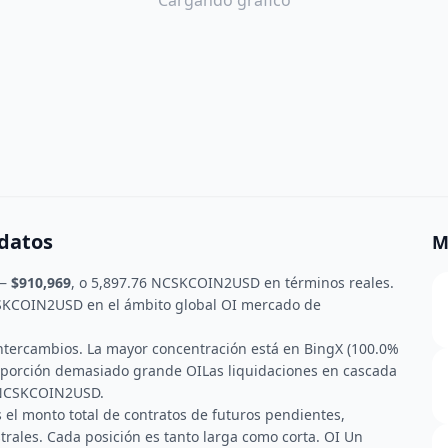
Cargando gráfico
 datos
M
—
$910,969
, o 5,897.76 NCSKCOIN2USD en términos reales.
CSKCOIN2USD en el ámbito global OI mercado de
 intercambios. La mayor concentración está en BingX (100.0%
roporción demasiado grande OILas liquidaciones en cascada
. NCSKCOIN2USD.
s el monto total de contratos de futuros pendientes,
strales. Cada posición es tanto larga como corta. OI Un