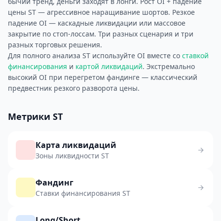
бычий тренд, деньги заходят в лонги. Рост OI + падение
цены ST — агрессивное наращивание шортов. Резкое
падение OI — каскадные ликвидации или массовое
закрытие по стоп-лоссам. Три разных сценария и три
разных торговых решения.
Для полного анализа ST используйте OI вместе со
ставкой
финансирования
и
картой ликвидаций
. Экстремально
высокий OI при перегретом фандинге — классический
предвестник резкого разворота цены.
Метрики ST
Карта ликвидаций
Зоны ликвидности ST
Фандинг
Ставки финансирования ST
Long/Short