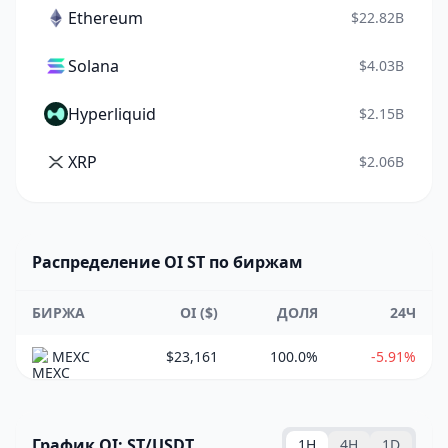
Ethereum
$22.82B
Solana
$4.03B
Hyperliquid
$2.15B
XRP
$2.06B
Распределение OI ST по биржам
БИРЖА
OI ($)
ДОЛЯ
24Ч
MEXC
$23,161
100.0%
-5.91%
График OI: ST/USDT
1H
4H
1D