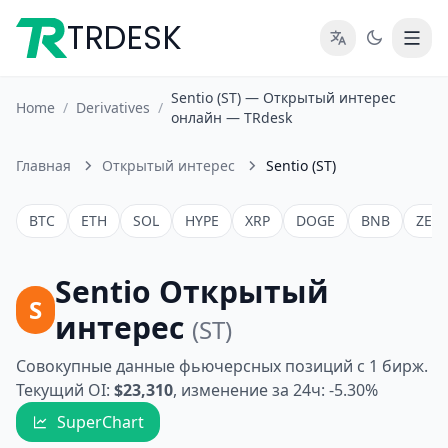
TRDESK
Sentio (ST) — Открытый интерес
Home
/
Derivatives
/
онлайн — TRdesk
Главная
Открытый интерес
Sentio (ST)
BTC
ETH
SOL
HYPE
XRP
DOGE
BNB
ZEC
Sentio Открытый
S
интерес
(ST)
Совокупные данные фьючерсных позиций с 1 бирж.
Текущий OI:
$23,310
, изменение за 24ч: -5.30%
SuperChart