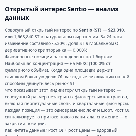
Открытый интерес Sentio — анализ
данных
Совокупный открытый интерес по
Sentio (ST)
—
$23,310
,
или 1,663,840 ST в натуральном выражении. За 24 часа
изменение составило -5.30%. Доля ST в глобальном OI
деривативного крипторынка — 0.000%.
Фьючерсные позиции распределены по 1 биржам.
Наибольшая концентрация — на MEXC (100.0% от
суммарного объёма). Когда одна площадка держит
слишком большую долю OI, каскадные ликвидации на ней
способны двинуть весь рынок ST.
Что показывает этот индикатор? Открытый интерес —
совокупный размер незакрытых фьючерсных контрактов,
включая перпетуальные свопы и квартальные фьючерсы.
Каждая позиция — это одновременно лонг и шорт. Рост OI
сигнализирует о притоке нового капитала, снижение — о
закрытии позиций.
Как читать данные? Рост OI + рост цены — здоровый