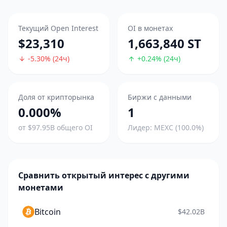
Текущий Open Interest
OI в монетах
$23,310
1,663,840 ST
-5.30% (24ч)
+0.24% (24ч)
Доля от крипторынка
Биржи с данными
0.000%
1
от $97.95B общего OI
Лидер: MEXC (100.0%)
Сравнить открытый интерес с другими
монетами
Bitcoin
$42.02B