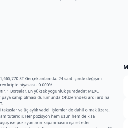
M
 1,665,770 ST Gerçek anlamda. 24 saat içinde değişim
ev kripto piyasası - 0.000%.
ıştır. 1 Borsalar. En yüksek yoğunluk şuradadır: MEXC
ir paya sahip olması durumunda OIÜzerindeki ardı ardına
T.
 takaslar ve üç aylık vadeli işlemler de dahil olmak üzere,
lam tutarıdır. Her pozisyon hem uzun hem de kısa
düşüş ise pozisyonların kapanmasını işaret eder.