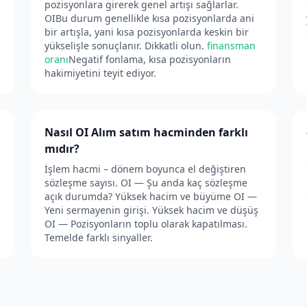
pozisyonlara girerek genel artışı sağlarlar.
OIBu durum genellikle kısa pozisyonlarda ani
bir artışla, yani kısa pozisyonlarda keskin bir
yükselişle sonuçlanır. Dikkatli olun.
finansman
oranı
Negatif fonlama, kısa pozisyonların
hakimiyetini teyit ediyor.
Nasıl OI Alım satım hacminden farklı
mıdır?
İşlem hacmi – dönem boyunca el değiştiren
sözleşme sayısı. OI — Şu anda kaç sözleşme
açık durumda? Yüksek hacim ve büyüme OI —
Yeni sermayenin girişi. Yüksek hacim ve düşüş
OI — Pozisyonların toplu olarak kapatılması.
Temelde farklı sinyaller.