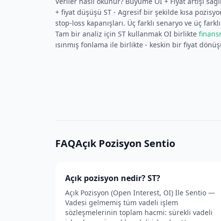
Veriler nasıl okunur? Büyüme OI + Fiyat artışı sağlı
+ fiyat düşüşü ST - Agresif bir şekilde kısa pozisyo
stop-loss kapanışları. Üç farklı senaryo ve üç farklı
Tam bir analiz için ST kullanmak OI birlikte
finans
ısınmış fonlama ile birlikte - keskin bir fiyat dönü
FAQAçık Pozisyon Sentio
Açık pozisyon nedir? ST?
Açık Pozisyon (Open Interest, OI) İle Sentio —
Vadesi gelmemiş tüm vadeli işlem
sözleşmelerinin toplam hacmi: sürekli vadeli