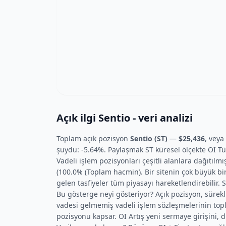
Açık ilgi Sentio - veri analizi
Toplam açık pozisyon
Sentio (ST)
—
$25,436
, veya
şuydu: -5.64%. Paylaşmak ST küresel ölçekte OI Tür
Vadeli işlem pozisyonları çeşitli alanlara dağıtılm
(100.0% (Toplam hacmin). Bir sitenin çok büyük b
gelen tasfiyeler tüm piyasayı hareketlendirebilir. S
Bu gösterge neyi gösteriyor? Açık pozisyon, sürekli
vadesi gelmemiş vadeli işlem sözleşmelerinin top
pozisyonu kapsar. OI Artış yeni sermaye girişini, 