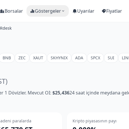
Borsalar
Göstergeler
Uyarılar
Fiyatlar
TRdesk
BNB
ZEC
XAUT
SKHYNIX
ADA
SPCX
SUI
LIN
ST)
ler 1 Dövizler. Mevcut OI:
$25,436
24 saat içinde meydana gele
adeni paralarda
Kripto piyasasının payı