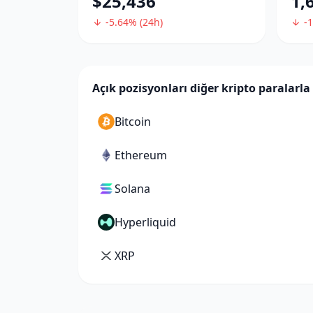
$25,436
1,
-5.64% (24h)
-1
Açık pozisyonları diğer kripto paralarla 
Bitcoin
Ethereum
Solana
Hyperliquid
XRP