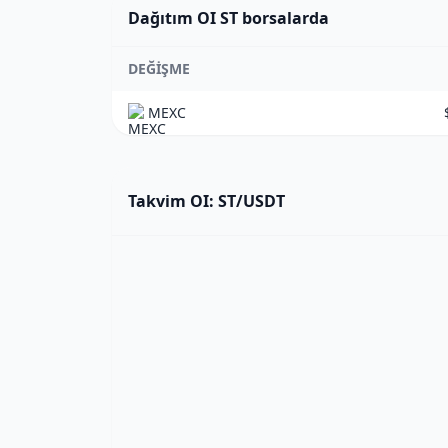
Dağıtım OI ST borsalarda
DEĞIŞME
MEXC
Takvim OI: ST/USDT