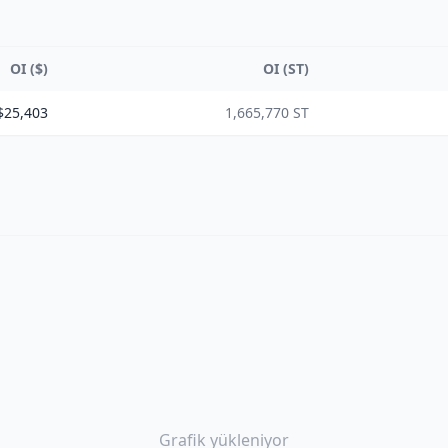
OI ($)
OI (ST)
$25,403
1,665,770 ST
Grafik yükleniyor