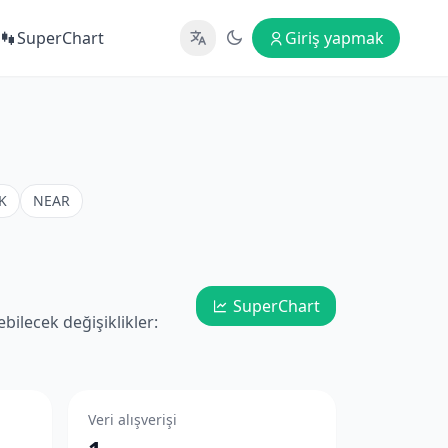
SuperChart
Giriş yapmak
K
NEAR
SuperChart
bilecek değişiklikler:
Veri alışverişi