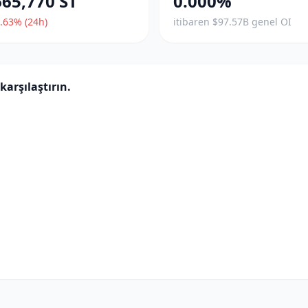
665,770 ST
0.000%
.63% (24h)
itibaren $97.57B genel OI
karşılaştırın.