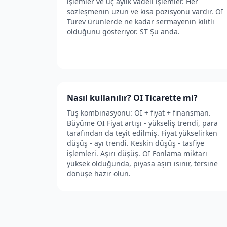
işlemler ve üç aylık vadeli işlemler. Her
sözleşmenin uzun ve kısa pozisyonu vardır. OI
Türev ürünlerde ne kadar sermayenin kilitli
olduğunu gösteriyor. ST Şu anda.
Nasıl kullanılır? OI Ticarette mi?
Tuş kombinasyonu: OI + fiyat + finansman.
Büyüme OI Fiyat artışı - yükseliş trendi, para
tarafından da teyit edilmiş. Fiyat yükselirken
düşüş - ayı trendi. Keskin düşüş - tasfiye
işlemleri. Aşırı düşüş. OI Fonlama miktarı
yüksek olduğunda, piyasa aşırı ısınır, tersine
dönüşe hazır olun.