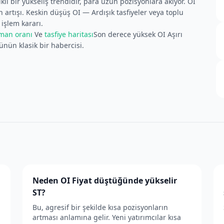
klı bir yükseliş trendidir, para uzun pozisyonlara akıyor. OI
n artışı. Keskin düşüş OI — Ardışık tasfiyeler veya toplu
 işlem kararı.
man oranı
Ve
tasfiye haritası
Son derece yüksek OI Aşırı
şünün klasik bir habercisi.
Neden OI Fiyat düştüğünde yükselir
ST?
Bu, agresif bir şekilde kısa pozisyonların
artması anlamına gelir. Yeni yatırımcılar kısa