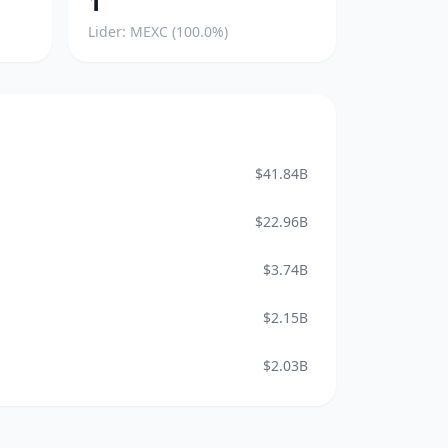
1
Lider: MEXC (100.0%)
$41.84B
$22.96B
$3.74B
$2.15B
$2.03B