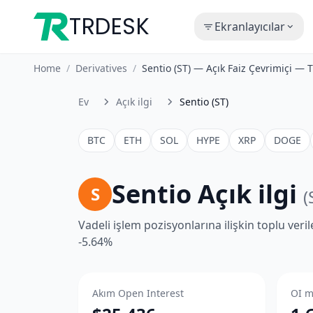
TRDESK
Ekranlayıcılar
Home
/
Derivatives
/
Sentio (ST) — Açık Faiz Çevrimiçi — 
Ev
Açık ilgi
Sentio (ST)
BTC
ETH
SOL
HYPE
XRP
DOGE
Sentio Açık ilgi
S
(
Vadeli işlem pozisyonlarına ilişkin toplu veri
-5.64%
Akım Open Interest
OI m