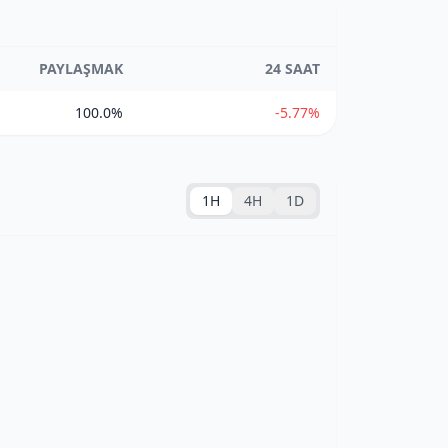
PAYLAŞMAK
24 SAAT
100.0%
-5.77%
1H
4H
1D