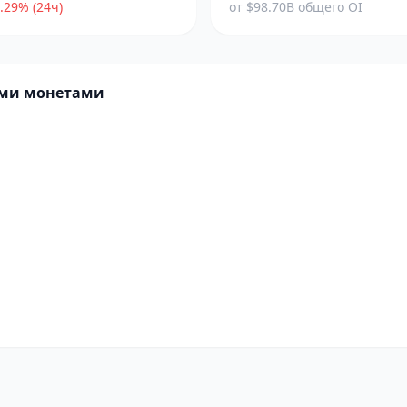
.29% (24ч)
от $98.70B общего OI
ими монетами