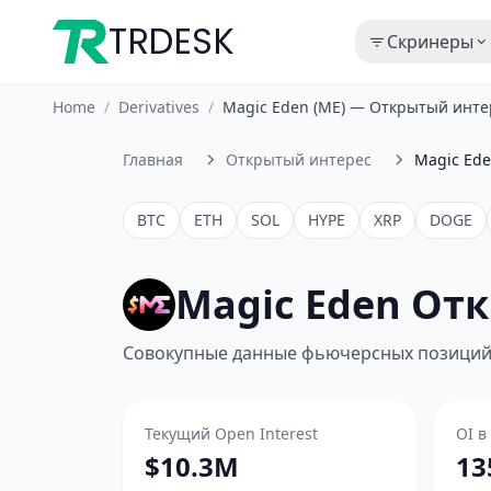
TRDESK
Скринеры
Home
/
Derivatives
/
Magic Eden (ME) — Открытый инте
Главная
Открытый интерес
Magic Ede
BTC
ETH
SOL
HYPE
XRP
DOGE
Magic Eden От
Совокупные данные фьючерсных позиций 
Текущий Open Interest
OI в
$10.3M
13