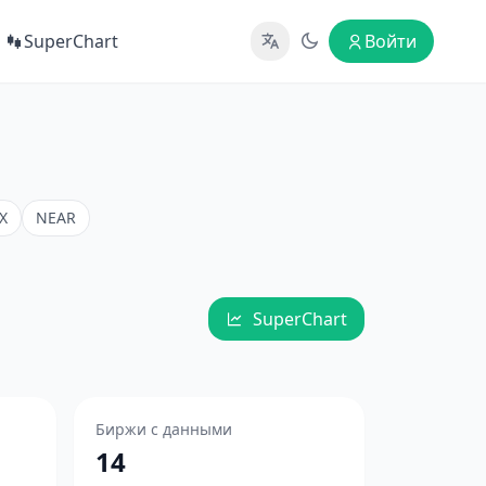
SuperChart
Войти
X
NEAR
SuperChart
Биржи с данными
14