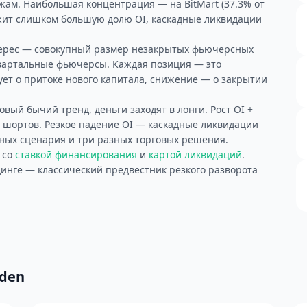
ам. Наибольшая концентрация — на BitMart (37.3% от
жит слишком большую долю OI, каскадные ликвидации
терес — совокупный размер незакрытых фьючерсных
квартальные фьючерсы. Каждая позиция — это
ует о притоке нового капитала, снижение — о закрытии
овый бычий тренд, деньги заходят в лонги. Рост OI +
шортов. Резкое падение OI — каскадные ликвидации
зных сценария и три разных торговых решения.
 со
ставкой финансирования
и
картой ликвидаций
.
инге — классический предвестник резкого разворота
Eden