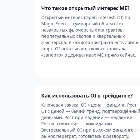
Что такое открытый интерес ME?
Открытый интерес (Open Interest, OI) по
Magic Eden — суммарный объём всех
незакрытых фьючерсных контрактов:
перпетуальных свопов и квартальных
фьючерсов. У каждого контракта есть лонг и
шорт. OI показывает, сколько капитала
«заперто» в деривативах ME прямо сейчас.
Как использовать OI в трейдинге?
Ключевая связка: OI + цена + фандинг. Рост
OI с ценой — бычий тренд, подтверждённы
деньгами. Рост при падении — медвежий.
Резкое снижение — ликвидации.
Экстремальный OI при высоком фандинге —
рынок перегрет, готовьтесь к развороту.