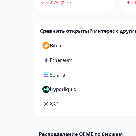
-3.07% (24ч)
-3
Сравнить открытый интерес с друг
Bitcoin
Ethereum
Solana
Hyperliquid
XRP
Распределение OI ME по биржам