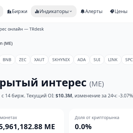
Биржи
Индикаторы
Алерты
Цены
рес онлайн — TRdesk
n (ME)
BNB
ZEC
XAUT
SKHYNIX
ADA
SUI
LINK
SPC
крытый интерес
(ME)
с 14 бирж. Текущий OI:
$10.3M
, изменение за 24ч: -3.07%
 монетах
Доля от крипторынка
5,961,182.88 ME
0.0%