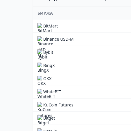
БИРЖА
BitMart
Binance USD-M
Bybit
BingX
OKX
WhiteBIT
KuCoin Futures
Bitget