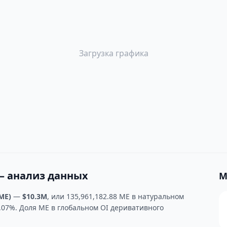
Загрузка графика
— анализ данных
М
ME)
—
$10.3M
, или 135,961,182.88 ME в натуральном
.07%. Доля ME в глобальном OI деривативного