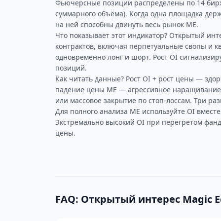
Фьючерсные позиции распределены по 14 бирж
суммарного объёма). Когда одна площадка дер
на ней способны двинуть весь рынок ME.
Что показывает этот индикатор? Открытый ин
контрактов, включая перпетуальные свопы и 
одновременно лонг и шорт. Рост OI сигнализир
позиций.
Как читать данные? Рост OI + рост цены — здор
падение цены ME — агрессивное наращивание 
или массовое закрытие по стоп-лоссам. Три ра
Для полного анализа ME используйте OI вместе
Экстремально высокий OI при перегретом фанд
цены.
FAQ: Открытый интерес Magic 