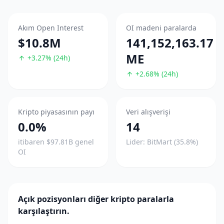
Akım Open Interest
OI madeni paralarda
$10.8M
141,152,163.17
ME
+3.27% (24h)
+2.68% (24h)
Kripto piyasasının payı
Veri alışverişi
0.0%
14
itibaren $97.81B genel
Lider: BitMart (35.8%)
OI
Açık pozisyonları diğer kripto paralarla
karşılaştırın.