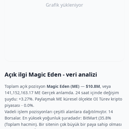
Grafik yükleniyor
Açık ilgi Magic Eden - veri analizi
Toplam açık pozisyon
Magic Eden (ME)
—
$10.8M
, veya
141,152,163.17 ME Gerçek anlamda. 24 saat içinde değişim
şuydu: +3.27%. Paylaşmak ME küresel ölçekte OI Türev kripto
piyasası - 0.0%.
Vadeli işlem pozisyonları çeşitli alanlara dağıtılmıştır. 14
Borsalar. En yüksek yoğunluk şuradadır: BitMart (35.8%
(Toplam hacmin). Bir sitenin çok büyük bir paya sahip olması