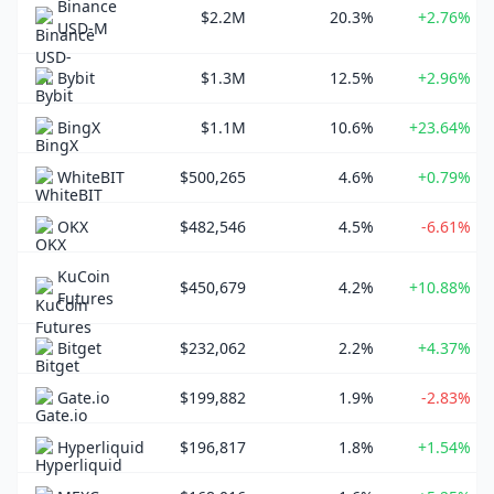
Binance
$2.2M
20.3%
+2.76%
USD-M
Bybit
$1.3M
12.5%
+2.96%
BingX
$1.1M
10.6%
+23.64%
WhiteBIT
$500,265
4.6%
+0.79%
OKX
$482,546
4.5%
-6.61%
KuCoin
$450,679
4.2%
+10.88%
Futures
Bitget
$232,062
2.2%
+4.37%
Gate.io
$199,882
1.9%
-2.83%
Hyperliquid
$196,817
1.8%
+1.54%