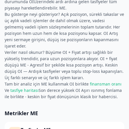
durumunda OIÜzerindeki ardı ardına gelen tasfiyeler tüm
piyasayı hareketlendirebilir. ME.
Bu gösterge neyi gösteriyor? Açık pozisyon, sürekli takaslar ve
üç aylık vadeli işlemler de dahil olmak üzere, vadesi
gelmemiş vadeli işlem sözleşmelerinin toplam tutarıdır. Her
pozisyon hem uzun hem de kısa pozisyonu kapsar. OI Artış
yeni sermaye girişini, düşüş ise pozisyonların kapanmasını
işaret eder.
Veriler nasıl okunur? Büyüme OI + Fiyat artışı sağlıklı bir
yükseliş trendidir, para uzun pozisyonlara akıyor. OI + fiyat
düşüşü ME - Agresif bir şekilde kısa pozisyon artışı. Keskin
düşüş OI — Ardışık tasfiyeler veya toplu stop-loss kapanışları.
Üç farklı senaryo ve üç farklı işlem kararı.
Tam bir analiz için ME kullanmak OI birlikte
finansman oranı
Ve
tasfiye haritası
Son derece yüksek OI Aşırı ısınmış fonlama
ile birlikte - keskin bir fiyat dönüşünün klasik bir habercisi.
Metrikler ME