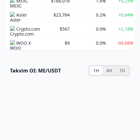
MEXC
$168,016
1.6%
+5.25%
Aster
$23,784
0.2%
+0.64%
Crypto.com
$567
0.0%
+2.18%
WOO X
$9
0.0%
-99.88%
Takvim OI: ME/USDT
1H
4H
1D