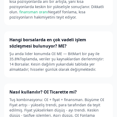
kısa pozisyonlarda ani bir artışla, yani kısa
pozisyonlarda keskin bir yükselişle sonuçlanır. Dikkatli
olun.
finansman oranı
Negatif fonlama, kısa
pozisyonların hakimiyetini teyit ediyor.
Hangi borsalarda en çok vadeli işlem
sözleşmesi bulunuyor? ME?
Şu anda lider konumda OI ME — BitMart bir pay ile
35.8%Toplamda, veriler şu kaynaklardan derlenmiştir:
14 Borsalar. Kesin dağılım yukarıdaki tabloda yer
almaktadır; hisseler günlük olarak değişmektedir.
Nasıl kullanılır? OI Ticarette mi?
Tuş kombinasyonu: OI + fiyat + finansman. Büyüme OI
Fiyat artışı - yükseliş trendi, para tarafından da teyit
edilmiş. Fiyat yükselirken düşüş - ayı trendi. Keskin
düşüş - tasfiye işlemleri. Aşırı düşüş. OI Fonlama