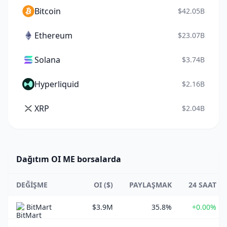
Bitcoin
$42.05B
Ethereum
$23.07B
Solana
$3.74B
Hyperliquid
$2.16B
XRP
$2.04B
Dağıtım OI ME borsalarda
DEĞIŞME
OI ($)
PAYLAŞMAK
24 SAAT
BitMart
$3.9M
35.8%
+0.00%