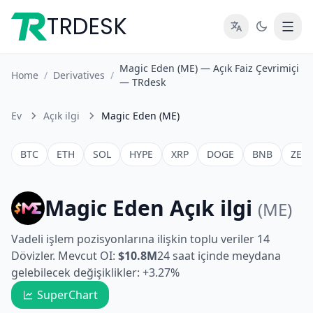
TRDESK
Magic Eden (ME) — Açık Faiz Çevrimiçi
Home
/
Derivatives
/
— TRdesk
Ev
Açık ilgi
Magic Eden (ME)
BTC
ETH
SOL
HYPE
XRP
DOGE
BNB
ZEC
Magic Eden Açık ilgi
(ME)
Vadeli işlem pozisyonlarına ilişkin toplu veriler 14
Dövizler. Mevcut OI:
$10.8M
24 saat içinde meydana
gelebilecek değişiklikler: +3.27%
SuperChart