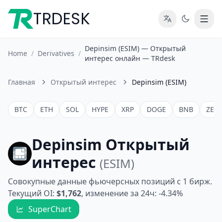
TRDESK
Depinsim (ESIM) — Открытый
Home
/
Derivatives
/
интерес онлайн — TRdesk
Главная
Открытый интерес
Depinsim (ESIM)
BTC
ETH
SOL
HYPE
XRP
DOGE
BNB
ZEC
Depinsim Открытый
интерес
(ESIM)
Совокупные данные фьючерсных позиций с 1 бирж.
Текущий OI:
$1,762
, изменение за 24ч: -4.34%
SuperChart