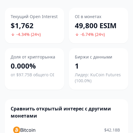
Текущий Open Interest
OI в монетах
$1,762
49,800 ESIM
-4.34% (24ч)
-6.74% (24ч)
Доля от крипторынка
Биржи с данными
0.000%
1
от $97.75B общего OI
Лидер: KuCoin Futures
(100.0%)
Сравнить открытый интерес с другими
монетами
Bitcoin
$42.18B