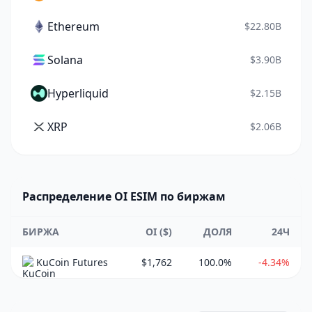
Ethereum
$22.80B
Solana
$3.90B
Hyperliquid
$2.15B
XRP
$2.06B
Распределение OI ESIM по биржам
БИРЖА
OI ($)
ДОЛЯ
24Ч
KuCoin Futures
$1,762
100.0%
-4.34%