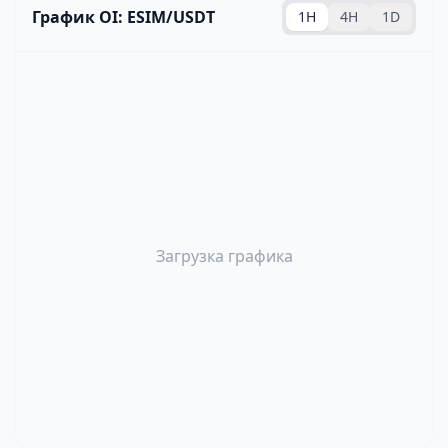
График OI: ESIM/USDT
1H
4H
1D
Загрузка графика