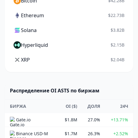
Bitcoin
$42.28B
Ethereum
$22.73B
Solana
$3.82B
Hyperliquid
$2.15B
XRP
$2.04B
Распределение OI ASTS по биржам
БИРЖА
OI ($)
ДОЛЯ
24Ч
Gate.io
$1.8M
27.0%
+13.71%
Binance USD-M
$1.7M
26.3%
+2.52%