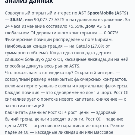
анализ данных
Совокупный открытый интерес по
AST SpaceMobile (ASTS)
—
$6.5M
, или 90,077.77 ASTS в натуральном выражении. За
24 часа изменение составило +5.55%. Доля ASTS в
глобальном OI деривативного крипторынка — 0.007%.
Фьючерсные позиции распределены по 9 биржам.
Наибольшая концентрация — на Gate.io (27.0% от
суммарного объёма). Когда одна площадка держит
слишком большую долю OI, каскадные ликвидации на ней
способны двинуть весь рынок ASTS.
Что показывает этот индикатор? Открытый интерес —
совокупный размер незакрытых фьючерсных контрактов,
включая перпетуальные свопы и квартальные фьючерсы.
Каждая позиция — это одновременно лонг и шорт. Рост OI
сигнализирует о притоке нового капитала, снижение — о
закрытии позиций.
Как читать данные? Рост OI + рост цены — здоровый
бычий тренд, деньги заходят в лонги. Рост OI + падение
цены ASTS — агрессивное наращивание шортов. Резкое
падение OI — каскадные ликвидации или массовое