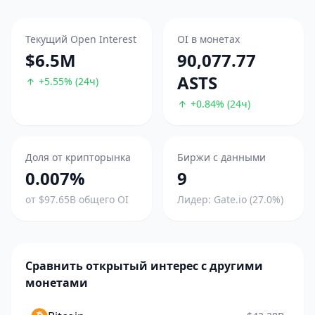
Текущий Open Interest
OI в монетах
$6.5M
90,077.77
ASTS
+5.55% (24ч)
+0.84% (24ч)
Доля от крипторынка
Биржи с данными
0.007%
9
от $97.65B общего OI
Лидер: Gate.io (27.0%)
Сравнить открытый интерес с другими
монетами