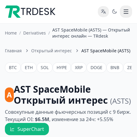
TRDESK
AST SpaceMobile (ASTS) — Открытый
Home
/
Derivatives
/
интерес онлайн — TRdesk
Главная
Открытый интерес
AST SpaceMobile (ASTS)
BTC
ETH
SOL
HYPE
XRP
DOGE
BNB
ZEC
AST SpaceMobile
A
Открытый интерес
(ASTS)
Совокупные данные фьючерсных позиций с 9 бирж.
Текущий OI:
$6.5M
, изменение за 24ч: +5.55%
SuperChart