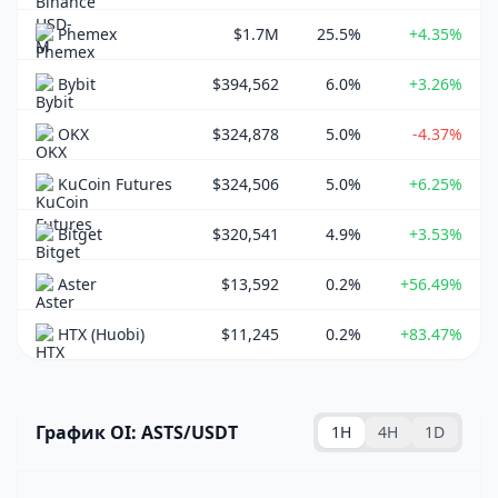
Phemex
$1.7M
25.5%
+4.35%
Bybit
$394,562
6.0%
+3.26%
OKX
$324,878
5.0%
-4.37%
KuCoin Futures
$324,506
5.0%
+6.25%
Bitget
$320,541
4.9%
+3.53%
Aster
$13,592
0.2%
+56.49%
HTX (Huobi)
$11,245
0.2%
+83.47%
График OI: ASTS/USDT
1H
4H
1D