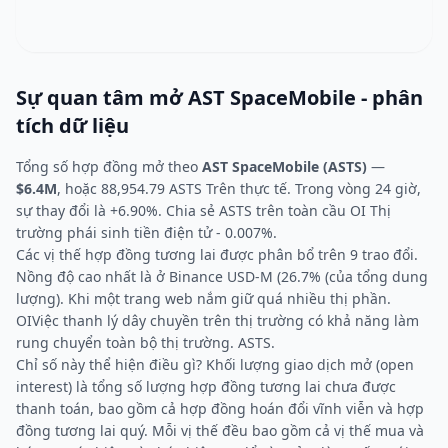
Sự quan tâm mở AST SpaceMobile - phân
tích dữ liệu
Tổng số hợp đồng mở theo
AST SpaceMobile (ASTS)
—
$6.4M
, hoặc 88,954.79 ASTS Trên thực tế. Trong vòng 24 giờ,
sự thay đổi là +6.90%. Chia sẻ ASTS trên toàn cầu OI Thị
trường phái sinh tiền điện tử - 0.007%.
Các vị thế hợp đồng tương lai được phân bổ trên 9 trao đổi.
Nồng độ cao nhất là ở Binance USD-M (26.7% (của tổng dung
lượng). Khi một trang web nắm giữ quá nhiều thị phần.
OIViệc thanh lý dây chuyền trên thị trường có khả năng làm
rung chuyển toàn bộ thị trường. ASTS.
Chỉ số này thể hiện điều gì? Khối lượng giao dịch mở (open
interest) là tổng số lượng hợp đồng tương lai chưa được
thanh toán, bao gồm cả hợp đồng hoán đổi vĩnh viễn và hợp
đồng tương lai quý. Mỗi vị thế đều bao gồm cả vị thế mua và