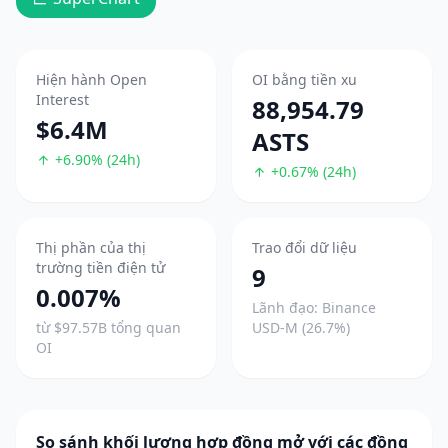
Hiện hành Open
OI bằng tiền xu
Interest
88,954.79
$6.4M
ASTS
+6.90% (24h)
+0.67% (24h)
Thị phần của thị
Trao đổi dữ liệu
trường tiền điện tử
9
0.007%
Lãnh đạo: Binance
từ $97.57B tổng quan
USD-M (26.7%)
OI
So sánh khối lượng hợp đồng mở với các đồng