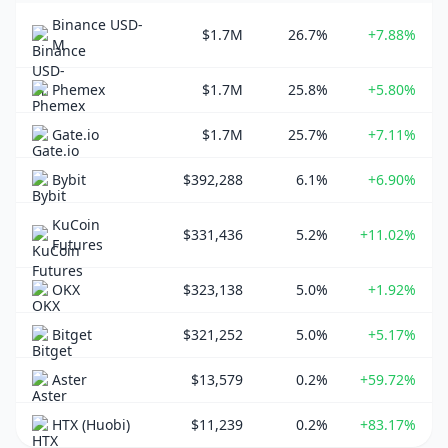
Binance USD-
$1.7M
26.7%
+7.88%
M
Phemex
$1.7M
25.8%
+5.80%
Gate.io
$1.7M
25.7%
+7.11%
Bybit
$392,288
6.1%
+6.90%
KuCoin
$331,436
5.2%
+11.02%
Futures
OKX
$323,138
5.0%
+1.92%
Bitget
$321,252
5.0%
+5.17%
Aster
$13,579
0.2%
+59.72%
HTX (Huobi)
$11,239
0.2%
+83.17%