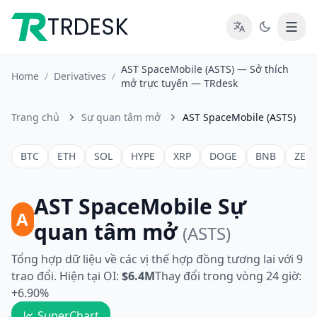
TRDESK
AST SpaceMobile (ASTS) — Sở thích
Home
/
Derivatives
/
mở trực tuyến — TRdesk
Trang chủ
Sự quan tâm mở
AST SpaceMobile (ASTS)
BTC
ETH
SOL
HYPE
XRP
DOGE
BNB
ZEC
AST SpaceMobile Sự
A
quan tâm mở
(ASTS)
Tổng hợp dữ liệu về các vị thế hợp đồng tương lai với 9
trao đổi. Hiện tại OI:
$6.4M
Thay đổi trong vòng 24 giờ:
+6.90%
SuperChart