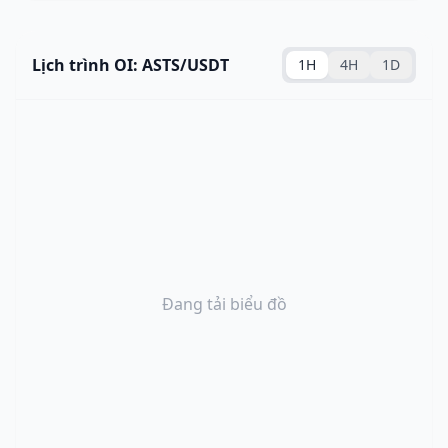
Lịch trình OI: ASTS/USDT
1H
4H
1D
Đang tải biểu đồ