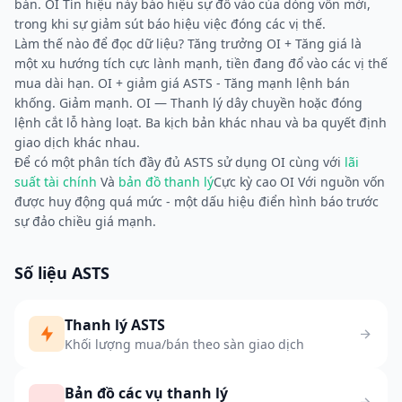
bán. OI Tín hiệu này báo hiệu sự đổ vào của dòng vốn mới,
trong khi sự giảm sút báo hiệu việc đóng các vị thế.
Làm thế nào để đọc dữ liệu? Tăng trưởng OI + Tăng giá là
một xu hướng tích cực lành mạnh, tiền đang đổ vào các vị thế
mua dài hạn. OI + giảm giá ASTS - Tăng mạnh lệnh bán
khống. Giảm mạnh. OI — Thanh lý dây chuyền hoặc đóng
lệnh cắt lỗ hàng loạt. Ba kịch bản khác nhau và ba quyết định
giao dịch khác nhau.
Để có một phân tích đầy đủ ASTS sử dụng OI cùng với
lãi
suất tài chính
Và
bản đồ thanh lý
Cực kỳ cao OI Với nguồn vốn
được huy động quá mức - một dấu hiệu điển hình báo trước
sự đảo chiều giá mạnh.
Số liệu ASTS
Thanh lý ASTS
Khối lượng mua/bán theo sàn giao dịch
Bản đồ các vụ thanh lý