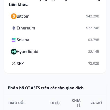
tiền khác.
Bitcoin
$42.29B
Ethereum
$22.74B
Solana
$3.79B
Hyperliquid
$2.14B
XRP
$2.02B
Phân bổ OI ASTS trên các sàn giao dịch
CHIA
TRAO ĐỔI
OI ($)
24 GIỜ
SẺ