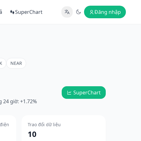
ả
SuperChart
Đăng nhập
K
NEAR
SuperChart
g 24 giờ: +1.72%
 điện
Trao đổi dữ liệu
10