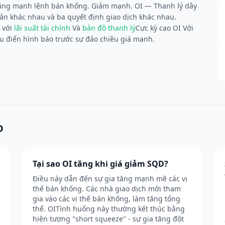
 Tăng mạnh lệnh bán khống. Giảm mạnh. OI — Thanh lý dây
bản khác nhau và ba quyết định giao dịch khác nhau.
 với
lãi suất tài chính
Và
bản đồ thanh lý
Cực kỳ cao OI Với
 điển hình báo trước sự đảo chiều giá mạnh.
D
Tại sao OI tăng khi giá giảm SQD?
Điều này dẫn đến sự gia tăng mạnh mẽ các vị
thế bán khống. Các nhà giao dịch mới tham
gia vào các vị thế bán khống, làm tăng tổng
thể. OITình huống này thường kết thúc bằng
hiện tượng "short squeeze" - sự gia tăng đột