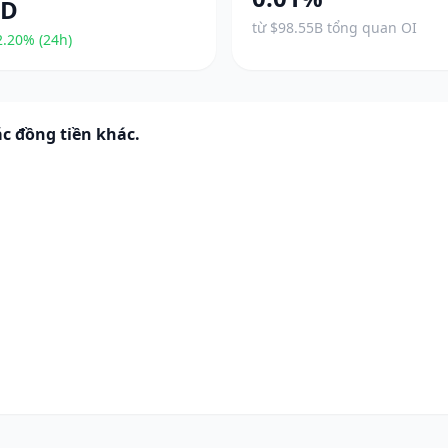
QD
từ $98.55B tổng quan OI
.20% (24h)
c đồng tiền khác.