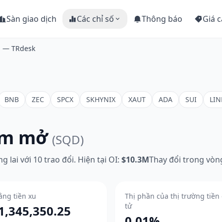
Sàn giao dịch
Các chỉ số
Thông báo
Giá c
n — TRdesk
BNB
ZEC
SPCX
SKHYNIX
XAUT
ADA
SUI
LIN
âm mở
(SQD)
 lai với 10 trao đổi. Hiện tại OI:
$10.3M
Thay đổi trong vòn
ằng tiền xu
Thị phần của thị trường tiền
tử
1,345,350.25
0.01%