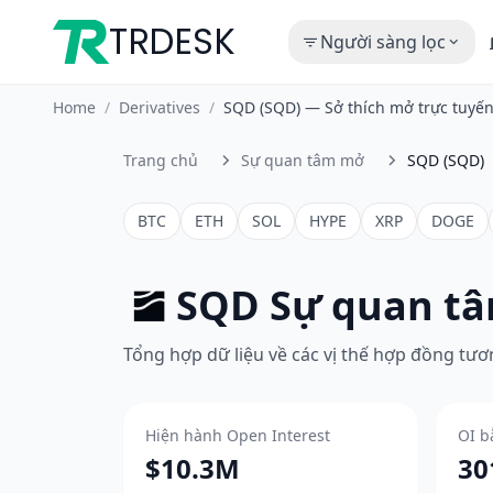
TRDESK
Người sàng lọc
Home
/
Derivatives
/
SQD (SQD) — Sở thích mở trực tuyế
Trang chủ
Sự quan tâm mở
SQD (SQD)
BTC
ETH
SOL
HYPE
XRP
DOGE
SQD Sự quan t
Tổng hợp dữ liệu về các vị thế hợp đồng tương
Hiện hành Open Interest
OI b
$10.3M
30