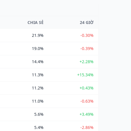
CHIA SẺ
24 GIỜ
21.9%
-0.30%
19.0%
-0.39%
14.4%
+2.28%
11.3%
+15.34%
11.2%
+0.43%
11.0%
-0.63%
5.6%
+3.49%
5.4%
-2.86%