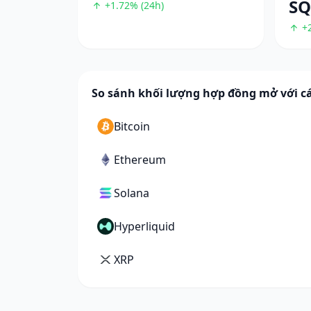
S
+1.72% (24h)
+2
So sánh khối lượng hợp đồng mở với cá
Bitcoin
Ethereum
Solana
Hyperliquid
XRP