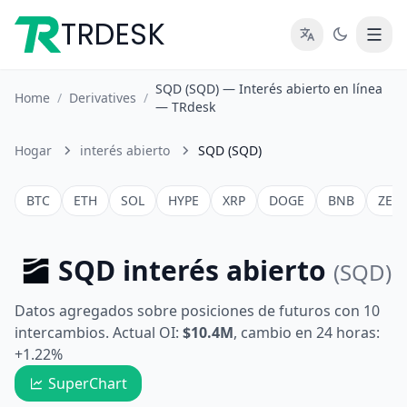
TRDESK
SQD (SQD) — Interés abierto en línea
Home
/
Derivatives
/
— TRdesk
Hogar
interés abierto
SQD (SQD)
BTC
ETH
SOL
HYPE
XRP
DOGE
BNB
ZEC
SQD interés abierto
(SQD)
Datos agregados sobre posiciones de futuros con 10
intercambios. Actual OI:
$10.4M
, cambio en 24 horas:
+1.22%
SuperChart