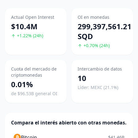
Actual Open Interest
OI en monedas
$10.4M
299,397,561.21
SQD
+1.22% (24h)
+0.70% (24h)
Cuota del mercado de
Intercambio de datos
criptomonedas
10
0.01%
Líder: MEXC (21.1%)
de $96.53B general OI
Compara el interés abierto con otras monedas.
Bitcoin
$41.46B