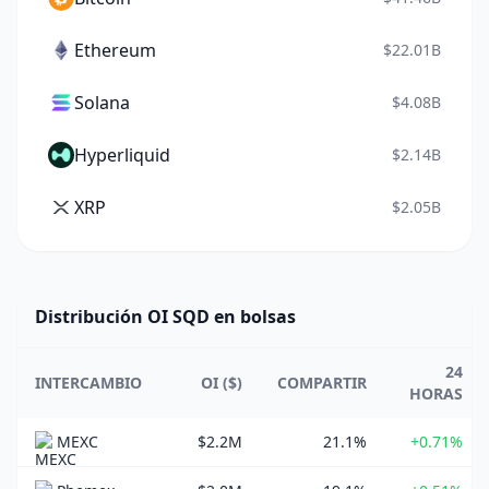
Ethereum
$22.01B
Solana
$4.08B
Hyperliquid
$2.14B
XRP
$2.05B
Distribución OI SQD en bolsas
24
INTERCAMBIO
OI ($)
COMPARTIR
HORAS
MEXC
$2.2M
21.1%
+0.71%