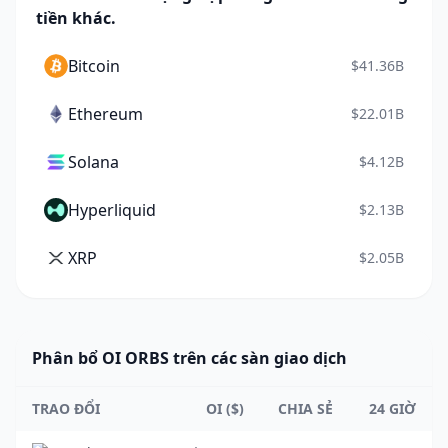
tiền khác.
Bitcoin
$41.36B
Ethereum
$22.01B
Solana
$4.12B
Hyperliquid
$2.13B
XRP
$2.05B
Phân bổ OI ORBS trên các sàn giao dịch
TRAO ĐỔI
OI ($)
CHIA SẺ
24 GIỜ