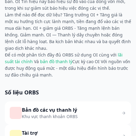
bán. OI Tín hiệu này báo hiệu sự đổ vào của dòng vốn mới,
trong khi sự giảm sút báo hiệu việc đóng các vị thế.
Làm thế nào để đọc dữ liệu? Tăng trưởng OI + Tăng giá là
một xu hướng tích cực lành mạnh, tiền đang đổ vào các vị thế
mua dài hạn. OI + giảm giá ORBS - Tăng mạnh lệnh bán
khống. Giảm mạnh. OI — Thanh lý dây chuyền hoặc đóng
lệnh cắt lỗ hàng loạt. Ba kịch bản khác nhau và ba quyết định
giao dịch khác nhau.
Để có một phân tích đầy đủ ORBS sử dụng OI cùng với
lãi
suất tài chính
Và
bản đồ thanh lý
Cực kỳ cao OI Với nguồn vốn
được huy động quá mức - một dấu hiệu điển hình báo trước
sự đảo chiều giá mạnh.
Số liệu ORBS
Bản đồ các vụ thanh lý
Khu vực thanh khoản ORBS
Tài trợ