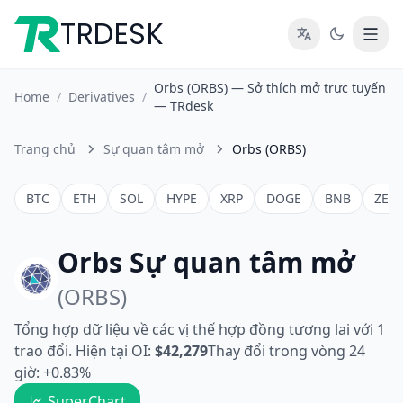
TRDESK
Orbs (ORBS) — Sở thích mở trực tuyến
Home
/
Derivatives
/
— TRdesk
Trang chủ
Sự quan tâm mở
Orbs (ORBS)
BTC
ETH
SOL
HYPE
XRP
DOGE
BNB
ZEC
Orbs Sự quan tâm mở
(ORBS)
Tổng hợp dữ liệu về các vị thế hợp đồng tương lai với 1
trao đổi. Hiện tại OI:
$42,279
Thay đổi trong vòng 24
giờ: +0.83%
SuperChart