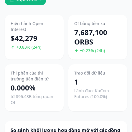
Hiện hành Open
OI bằng tiền xu
Interest
7,687,100
$42,279
ORBS
+0.83% (24h)
+0.23% (24h)
Thị phần của thị
Trao đổi dữ liệu
trường tiền điện tử
1
0.000%
Lãnh đạo: KuCoin
từ $96.43B tổng quan
Futures (100.0%)
OI
So sánh khối lượng hợp đồng mở với các đồng