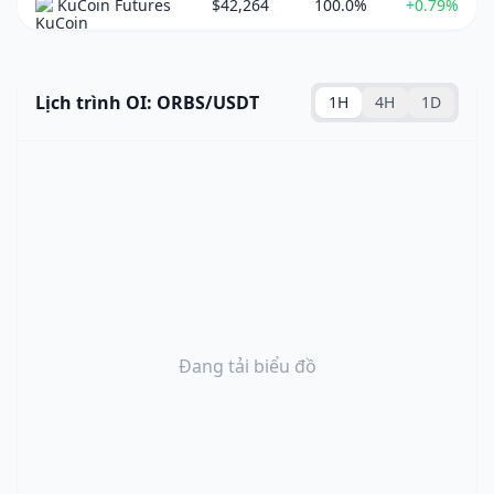
KuCoin Futures
$42,264
100.0%
+0.79%
Lịch trình OI: ORBS/USDT
1H
4H
1D
Đang tải biểu đồ