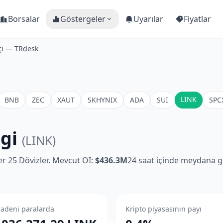
Borsalar
Göstergeler
Uyarılar
Fiyatlar
içi — TRdesk
LINK
BNB
ZEC
XAUT
SKHYNIX
ADA
SUI
SPC
lgi
(LINK)
ler 25 Dövizler. Mevcut OI:
$436.3M
24 saat içinde meydana ge
adeni paralarda
Kripto piyasasının payı