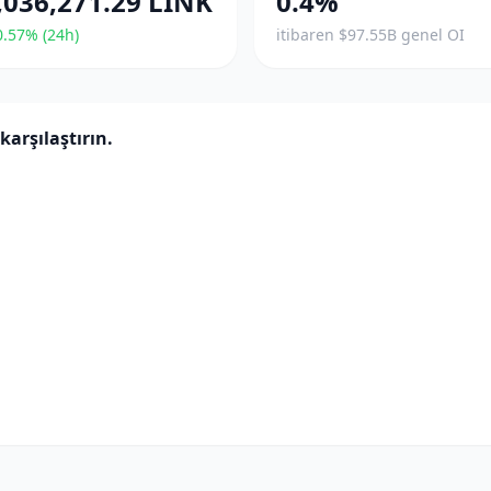
,036,271.29 LINK
0.4%
.57% (24h)
itibaren $97.55B genel OI
karşılaştırın.