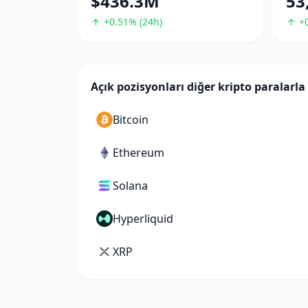
$436.3M
53
+0.51% (24h)
+0
Açık pozisyonları diğer kripto paralarla 
Bitcoin
Ethereum
Solana
Hyperliquid
XRP