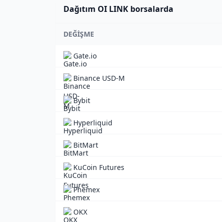
Dağıtım OI LINK borsalarda
DEĞIŞME
Gate.io
Binance USD-M
Bybit
Hyperliquid
BitMart
KuCoin Futures
Phemex
OKX