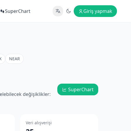
SuperChart
Giriş yapmak
X
NEAR
SuperChart
lebilecek değişiklikler:
Veri alışverişi