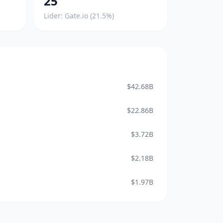
25
Lider: Gate.io (21.5%)
$42.68B
$22.86B
$3.72B
$2.18B
$1.97B