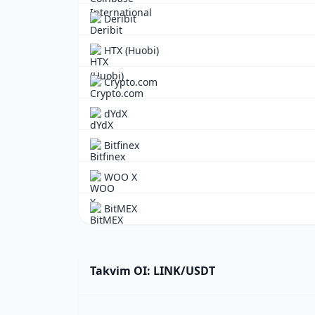
Deribit
HTX (Huobi)
Crypto.com
dYdX
Bitfinex
WOO X
BitMEX
Takvim OI: LINK/USDT