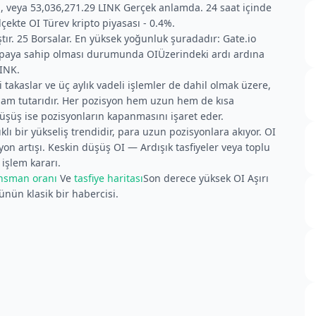
M
, veya 53,036,271.29 LINK Gerçek anlamda. 24 saat içinde
ekte OI Türev kripto piyasası - 0.4%.
ıştır. 25 Borsalar. En yüksek yoğunluk şuradadır: Gate.io
r paya sahip olması durumunda OIÜzerindeki ardı ardına
LINK.
 takaslar ve üç aylık vadeli işlemler de dahil olmak üzere,
lam tutarıdır. Her pozisyon hem uzun hem de kısa
düşüş ise pozisyonların kapanmasını işaret eder.
klı bir yükseliş trendidir, para uzun pozisyonlara akıyor. OI
syon artışı. Keskin düşüş OI — Ardışık tasfiyeler veya toplu
 işlem kararı.
ansman oranı
Ve
tasfiye haritası
Son derece yüksek OI Aşırı
şünün klasik bir habercisi.