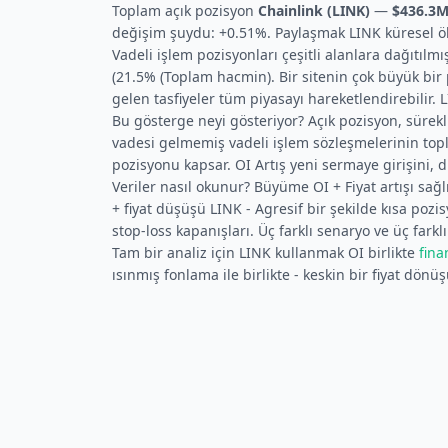
Toplam açık pozisyon
Chainlink (LINK)
—
$436.3
değişim şuydu: +0.51%. Paylaşmak LINK küresel ölç
Vadeli işlem pozisyonları çeşitli alanlara dağıtılm
(21.5% (Toplam hacmin). Bir sitenin çok büyük bi
gelen tasfiyeler tüm piyasayı hareketlendirebilir. 
Bu gösterge neyi gösteriyor? Açık pozisyon, sürekli
vadesi gelmemiş vadeli işlem sözleşmelerinin top
pozisyonu kapsar. OI Artış yeni sermaye girişini, 
Veriler nasıl okunur? Büyüme OI + Fiyat artışı sağlı
+ fiyat düşüşü LINK - Agresif bir şekilde kısa pozi
stop-loss kapanışları. Üç farklı senaryo ve üç farklı
Tam bir analiz için LINK kullanmak OI birlikte
fin
ısınmış fonlama ile birlikte - keskin bir fiyat dönü