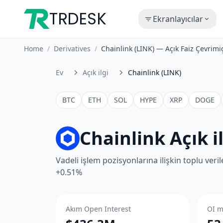
TRDESK
Ekranlayıcılar
Home
/
Derivatives
/
Chainlink (LINK) — Açık Faiz Çevrim
Ev
Açık ilgi
Chainlink (LINK)
BTC
ETH
SOL
HYPE
XRP
DOGE
Chainlink Açık i
Vadeli işlem pozisyonlarına ilişkin toplu veri
+0.51%
Akım Open Interest
OI m