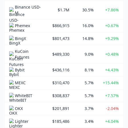
Binance USD-
$1.7M
30.5%
+7.86%
M
Phemex
$866,915
16.0%
+0.67%
BingX
$801,473
14.8%
+9.29%
KuCoin
$489,330
9.0%
+0.48%
Futures
Bybit
$436,116
8.1%
+4.43%
MEXC
$310,470
5.7%
+15.44%
WhiteBIT
$308,837
5.7%
+7.57%
OKX
$201,891
3.7%
-2.04%
Lighter
$185,486
3.4%
+4.04%