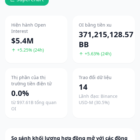
Hiện hành Open
OI bằng tiền xu
Interest
371,215,128.57
$5.4M
BB
+5.25% (24h)
+5.63% (24h)
Thị phần của thị
Trao đổi dữ liệu
trường tiền điện tử
14
0.0%
Lãnh đạo: Binance
từ $97.61B tổng quan
USD-M (30.5%)
OI
So sánh khối lượng hợp đồng mở với các đồng