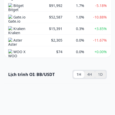
Bitget
$91,992
1.7%
-5.18%
Gate.io
$52,587
1.0%
-10.88%
Kraken
$15,391
0.3%
+3.85%
Aster
$2,305
0.0%
-11.67%
WOO X
$74
0.0%
+0.00%
Lịch trình OI: BB/USDT
1H
4H
1D