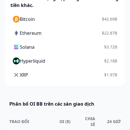
tiền khác.
Bitcoin
$42.69B
Ethereum
$22.87B
Solana
$3.72B
Hyperliquid
$2.18B
XRP
$1.97B
Phân bổ OI BB trên các sàn giao dịch
CHIA
TRAO ĐỔI
OI ($)
24 GIỜ
SẺ