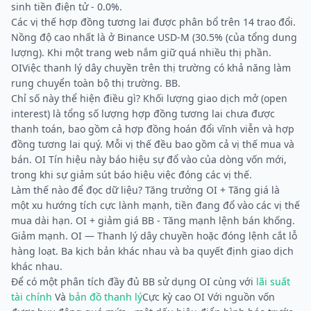
sinh tiền điện tử - 0.0%.
Các vị thế hợp đồng tương lai được phân bổ trên 14 trao đổi.
Nồng độ cao nhất là ở Binance USD-M (30.5% (của tổng dung
lượng). Khi một trang web nắm giữ quá nhiều thị phần.
OIViệc thanh lý dây chuyền trên thị trường có khả năng làm
rung chuyển toàn bộ thị trường. BB.
Chỉ số này thể hiện điều gì? Khối lượng giao dịch mở (open
interest) là tổng số lượng hợp đồng tương lai chưa được
thanh toán, bao gồm cả hợp đồng hoán đổi vĩnh viễn và hợp
đồng tương lai quý. Mỗi vị thế đều bao gồm cả vị thế mua và
bán. OI Tín hiệu này báo hiệu sự đổ vào của dòng vốn mới,
trong khi sự giảm sút báo hiệu việc đóng các vị thế.
Làm thế nào để đọc dữ liệu? Tăng trưởng OI + Tăng giá là
một xu hướng tích cực lành mạnh, tiền đang đổ vào các vị thế
mua dài hạn. OI + giảm giá BB - Tăng mạnh lệnh bán khống.
Giảm mạnh. OI — Thanh lý dây chuyền hoặc đóng lệnh cắt lỗ
hàng loạt. Ba kịch bản khác nhau và ba quyết định giao dịch
khác nhau.
Để có một phân tích đầy đủ BB sử dụng OI cùng với
lãi suất
tài chính
Và
bản đồ thanh lý
Cực kỳ cao OI Với nguồn vốn