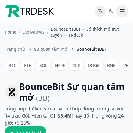
TRDESK
BounceBit (BB) — Sở thích mở trực
Home
/
Derivatives
/
tuyến — TRdesk
Trang chủ
Sự quan tâm mở
BounceBit (BB)
BTC
ETH
SOL
HYPE
XRP
DOGE
BNB
ZEC
BounceBit Sự quan tâm
mở
(BB)
Tổng hợp dữ liệu về các vị thế hợp đồng tương lai với
14 trao đổi. Hiện tại OI:
$5.4M
Thay đổi trong vòng 24
giờ: +5.25%
SuperChart