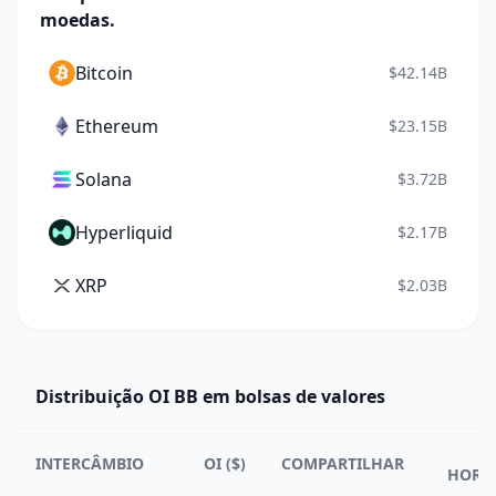
moedas.
Bitcoin
$42.14B
Ethereum
$23.15B
Solana
$3.72B
Hyperliquid
$2.17B
XRP
$2.03B
Distribuição OI BB em bolsas de valores
2
INTERCÂMBIO
OI ($)
COMPARTILHAR
HORA