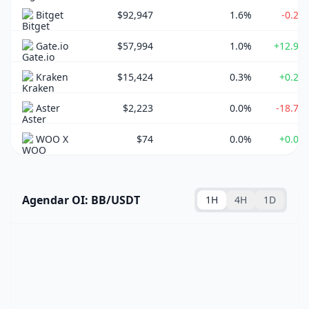
Bitget
$92,947
1.6%
-0.23
Gate.io
$57,994
1.0%
+12.97
Kraken
$15,424
0.3%
+0.21
Aster
$2,223
0.0%
-18.72
WOO X
$74
0.0%
+0.00
Agendar OI: BB/USDT
1H
4H
1D