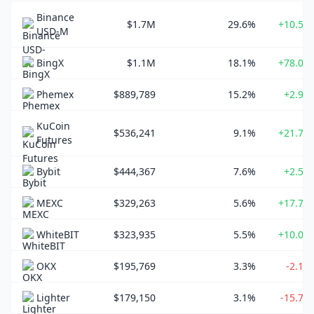
Binance
$1.7M
29.6%
+10.51
USD-M
BingX
$1.1M
18.1%
+78.03
Phemex
$889,789
15.2%
+2.95
KuCoin
$536,241
9.1%
+21.75
Futures
Bybit
$444,367
7.6%
+2.55
MEXC
$329,263
5.6%
+17.70
WhiteBIT
$323,935
5.5%
+10.04
OKX
$195,769
3.3%
-2.12
Lighter
$179,150
3.1%
-15.79