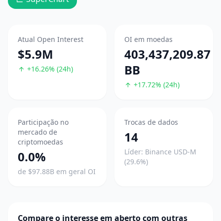
Atual Open Interest
OI em moedas
$5.9M
403,437,209.87
BB
+16.26% (24h)
+17.72% (24h)
Participação no
Trocas de dados
mercado de
14
criptomoedas
Líder: Binance USD-M
0.0%
(29.6%)
de $97.88B em geral OI
Compare o interesse em aberto com outras