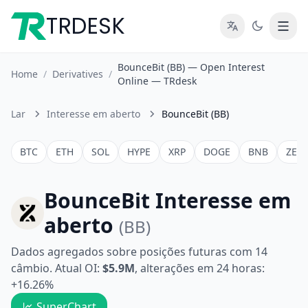
TRDESK
BounceBit (BB) — Open Interest
Home
/
Derivatives
/
Online — TRdesk
Lar
Interesse em aberto
BounceBit (BB)
BTC
ETH
SOL
HYPE
XRP
DOGE
BNB
ZEC
BounceBit Interesse em
aberto
(BB)
Dados agregados sobre posições futuras com 14
câmbio. Atual OI:
$5.9M
, alterações em 24 horas:
+16.26%
SuperChart