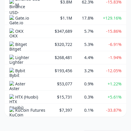
$3.8M
62.3%
-15.83%
M
Gate.io
$1.1M
17.8%
+129.16%
OKX
$347,689
5.7%
-15.86%
Bitget
$320,722
5.3%
-6.91%
Lighter
$268,481
4.4%
-1.94%
Bybit
$193,456
3.2%
-12.05%
Aster
$53,077
0.9%
+1.22%
HTX (Huobi)
$15,731
0.3%
+5.61%
KuCoin Futures
$7,397
0.1%
-33.87%