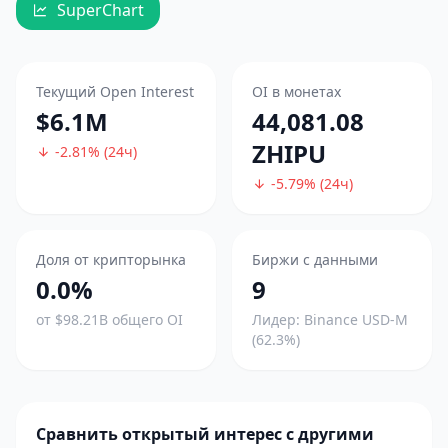
SuperChart
Текущий Open Interest
OI в монетах
$6.1M
44,081.08
ZHIPU
-2.81% (24ч)
-5.79% (24ч)
Доля от крипторынка
Биржи с данными
0.0%
9
от $98.21B общего OI
Лидер: Binance USD-M
(62.3%)
Сравнить открытый интерес с другими