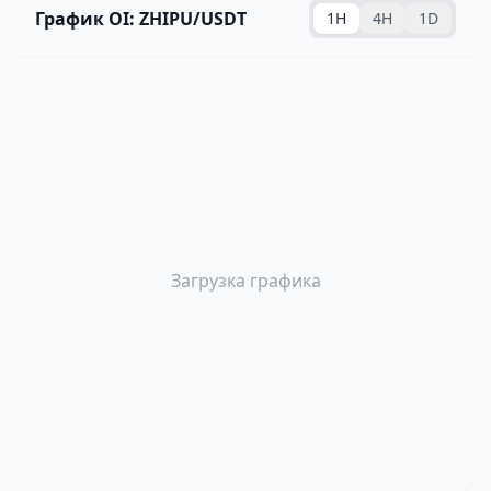
График OI: ZHIPU/USDT
1H
4H
1D
Загрузка графика