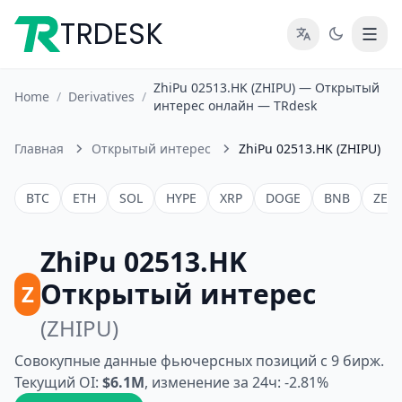
TRDESK
ZhiPu 02513.HK (ZHIPU) — Открытый
Home
/
Derivatives
/
интерес онлайн — TRdesk
Главная
Открытый интерес
ZhiPu 02513.HK (ZHIPU)
BTC
ETH
SOL
HYPE
XRP
DOGE
BNB
ZEC
ZhiPu 02513.HK
Открытый интерес
Z
(ZHIPU)
Совокупные данные фьючерсных позиций с 9 бирж.
Текущий OI:
$6.1M
, изменение за 24ч: -2.81%