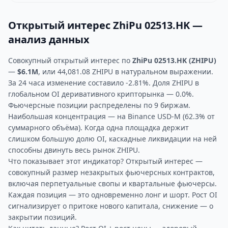
Открытый интерес ZhiPu 02513.HK —
анализ данных
Совокупный открытый интерес по
ZhiPu 02513.HK (ZHIPU)
—
$6.1M
, или 44,081.08 ZHIPU в натуральном выражении.
За 24 часа изменение составило -2.81%. Доля ZHIPU в
глобальном OI деривативного крипторынка — 0.0%.
Фьючерсные позиции распределены по 9 биржам.
Наибольшая концентрация — на Binance USD-M (62.3% от
суммарного объёма). Когда одна площадка держит
слишком большую долю OI, каскадные ликвидации на ней
способны двинуть весь рынок ZHIPU.
Что показывает этот индикатор? Открытый интерес —
совокупный размер незакрытых фьючерсных контрактов,
включая перпетуальные свопы и квартальные фьючерсы.
Каждая позиция — это одновременно лонг и шорт. Рост OI
сигнализирует о притоке нового капитала, снижение — о
закрытии позиций.