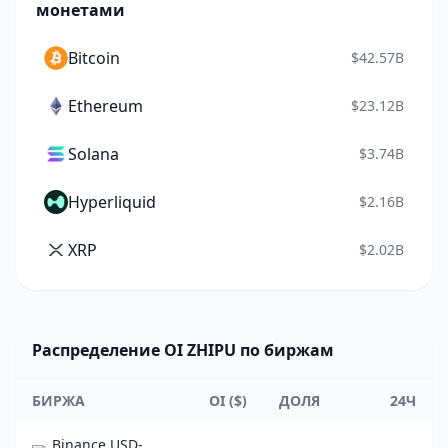
монетами
Bitcoin
$42.57B
Ethereum
$23.12B
Solana
$3.74B
Hyperliquid
$2.16B
XRP
$2.02B
Распределение OI ZHIPU по биржам
БИРЖА
OI ($)
ДОЛЯ
24Ч
Binance USD-