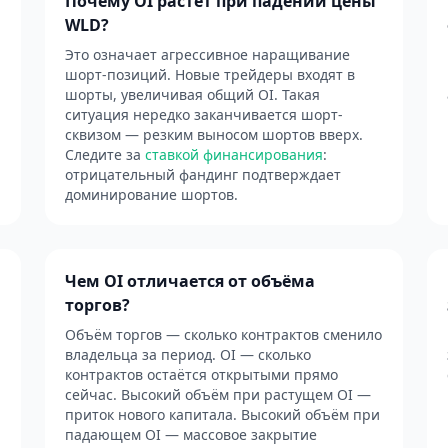
Почему OI растёт при падении цены
WLD?
Это означает агрессивное наращивание
шорт-позиций. Новые трейдеры входят в
шорты, увеличивая общий OI. Такая
ситуация нередко заканчивается шорт-
сквизом — резким выносом шортов вверх.
Следите за
ставкой финансирования
:
отрицательный фандинг подтверждает
доминирование шортов.
Чем OI отличается от объёма
торгов?
й
Объём торгов — сколько контрактов сменило
владельца за период. OI — сколько
контрактов остаётся открытыми прямо
сейчас. Высокий объём при растущем OI —
приток нового капитала. Высокий объём при
падающем OI — массовое закрытие