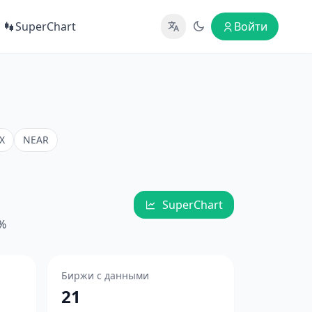
SuperChart
Войти
X
NEAR
SuperChart
3%
Биржи с данными
21