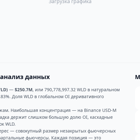
Загрузка графика
 анализ данных
М
WLD)
—
$250.7M
, или 790,778,997.32 WLD в натуральном
.83%. Доля WLD в глобальном OI деривативного
жам. Наибольшая концентрация — на Binance USD-M
ощадка держит слишком большую долю OI, каскадные
ок WLD.
терес — совокупный размер незакрытых фьючерсных
квартальные фьючерсы. Каждая позиция — это