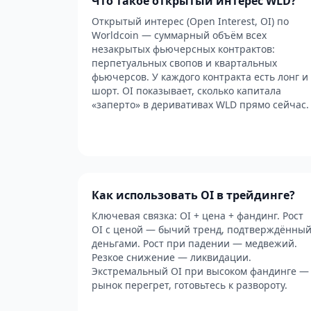
Что такое открытый интерес WLD?
Открытый интерес (Open Interest, OI) по
Worldcoin — суммарный объём всех
незакрытых фьючерсных контрактов:
перпетуальных свопов и квартальных
фьючерсов. У каждого контракта есть лонг и
шорт. OI показывает, сколько капитала
«заперто» в деривативах WLD прямо сейчас.
Как использовать OI в трейдинге?
Ключевая связка: OI + цена + фандинг. Рост
OI с ценой — бычий тренд, подтверждённы
деньгами. Рост при падении — медвежий.
Резкое снижение — ликвидации.
Экстремальный OI при высоком фандинге —
рынок перегрет, готовьтесь к развороту.