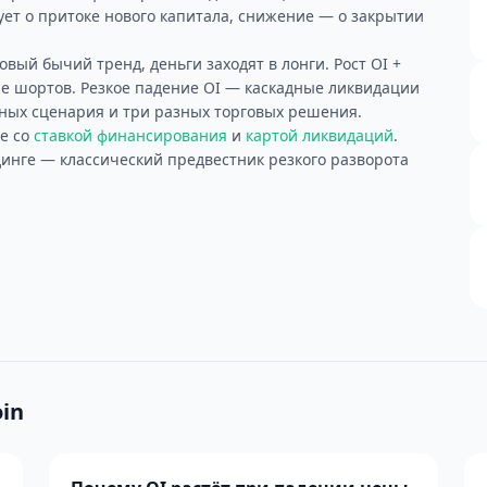
ует о притоке нового капитала, снижение — о закрытии
овый бычий тренд, деньги заходят в лонги. Рост OI +
 шортов. Резкое падение OI — каскадные ликвидации
зных сценария и три разных торговых решения.
те со
ставкой финансирования
и
картой ликвидаций
.
инге — классический предвестник резкого разворота
in