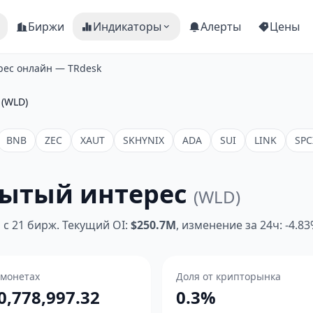
Биржи
Индикаторы
Алерты
Цены
рес онлайн — TRdesk
 (WLD)
BNB
ZEC
XAUT
SKHYNIX
ADA
SUI
LINK
SPC
рытый интерес
(WLD)
с 21 бирж. Текущий OI:
$250.7M
, изменение за 24ч: -4.8
 монетах
Доля от крипторынка
0,778,997.32
0.3%