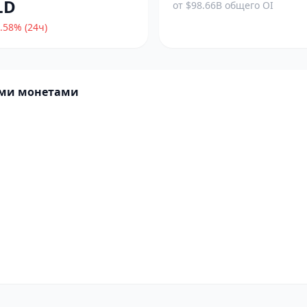
LD
от $98.66B общего OI
.58% (24ч)
ими монетами