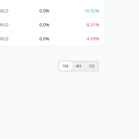
 WLD
0.0%
+0.92%
 WLD
0.0%
-8.01%
 WLD
0.0%
-4.69%
1H
4H
1D