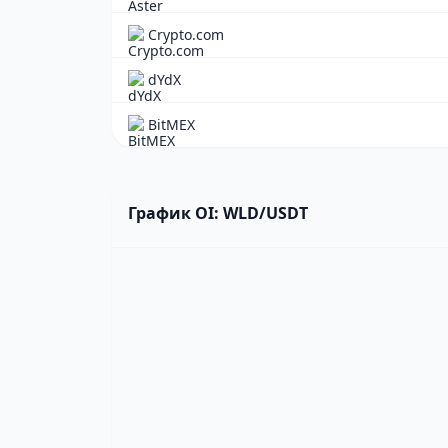
Crypto.com
dYdX
BitMEX
График OI: WLD/USDT