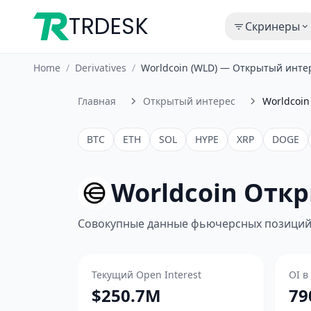
TRDESK
Скринеры
Home
/
Derivatives
/
Worldcoin (WLD) — Открытый инте
Главная
Открытый интерес
Worldcoin
BTC
ETH
SOL
HYPE
XRP
DOGE
Worldcoin Отк
Совокупные данные фьючерсных позиций 
Текущий Open Interest
OI в
$250.7M
79