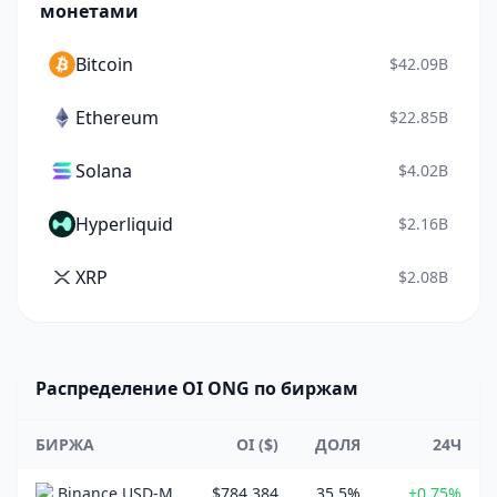
монетами
Bitcoin
$42.09B
Ethereum
$22.85B
Solana
$4.02B
Hyperliquid
$2.16B
XRP
$2.08B
Распределение OI ONG по биржам
БИРЖА
OI ($)
ДОЛЯ
24Ч
Binance USD-M
$784,384
35.5%
+0.75%