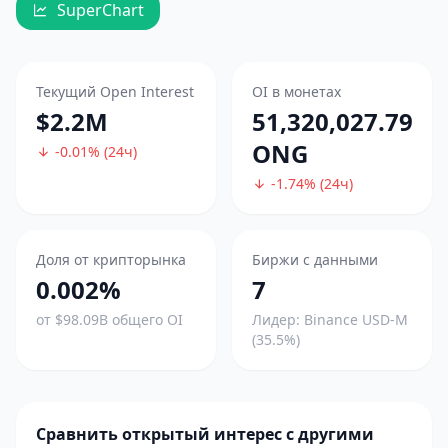
SuperChart
Текущий Open Interest
OI в монетах
$2.2M
51,320,027.79
ONG
-0.01% (24ч)
-1.74% (24ч)
Доля от крипторынка
Биржи с данными
0.002%
7
от $98.09B общего OI
Лидер: Binance USD-M
(35.5%)
Сравнить открытый интерес с другими