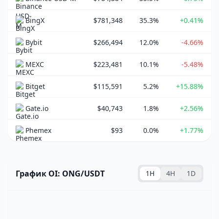
BingX
$781,348
35.3%
+0.41%
Bybit
$266,494
12.0%
-4.66%
MEXC
$223,481
10.1%
-5.48%
Bitget
$115,591
5.2%
+15.88%
Gate.io
$40,743
1.8%
+2.56%
Phemex
$93
0.0%
+1.77%
График OI: ONG/USDT
1H
4H
1D