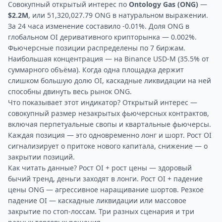
Совокупный открытый интерес по
Ontology Gas (ONG)
—
$2.2M
, или 51,320,027.79 ONG в натуральном выражении.
За 24 часа изменение составило -0.01%. Доля ONG в
глобальном OI деривативного крипторынка — 0.002%.
Фьючерсные позиции распределены по 7 биржам.
Наибольшая концентрация — на Binance USD-M (35.5% от
суммарного объёма). Когда одна площадка держит
слишком большую долю OI, каскадные ликвидации на ней
способны двинуть весь рынок ONG.
Что показывает этот индикатор? Открытый интерес —
совокупный размер незакрытых фьючерсных контрактов,
включая перпетуальные свопы и квартальные фьючерсы.
Каждая позиция — это одновременно лонг и шорт. Рост OI
сигнализирует о притоке нового капитала, снижение — о
закрытии позиций.
Как читать данные? Рост OI + рост цены — здоровый
бычий тренд, деньги заходят в лонги. Рост OI + падение
цены ONG — агрессивное наращивание шортов. Резкое
падение OI — каскадные ликвидации или массовое
закрытие по стоп-лоссам. Три разных сценария и три