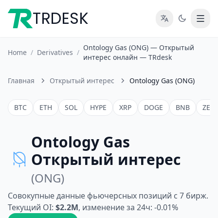
TRDESK
Ontology Gas (ONG) — Открытый
Home
/
Derivatives
/
интерес онлайн — TRdesk
Главная
Открытый интерес
Ontology Gas (ONG)
BTC
ETH
SOL
HYPE
XRP
DOGE
BNB
ZEC
Ontology Gas
Открытый интерес
(ONG)
Совокупные данные фьючерсных позиций с 7 бирж.
Текущий OI:
$2.2M
, изменение за 24ч: -0.01%