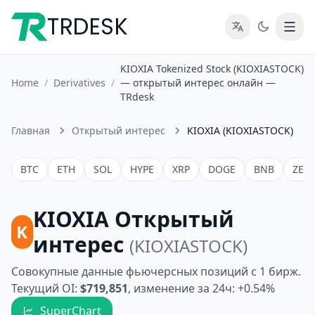
TRDESK
KIOXIA Tokenized Stock (KIOXIASTOCK)
Home
/
Derivatives
/
— открытый интерес онлайн —
TRdesk
Главная
Открытый интерес
KIOXIA (KIOXIASTOCK)
BTC
ETH
SOL
HYPE
XRP
DOGE
BNB
ZEC
KIOXIA Открытый
K
интерес
(KIOXIASTOCK)
Совокупные данные фьючерсных позиций с 1 бирж.
Текущий OI:
$719,851
, изменение за 24ч: +0.54%
SuperChart