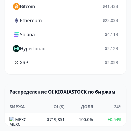
Bitcoin
$41.43B
Ethereum
$22.03B
Solana
$4.11B
Hyperliquid
$2.12B
XRP
$2.05B
Распределение OI KIOXIASTOCK по биржам
БИРЖА
OI ($)
ДОЛЯ
24Ч
MEXC
$719,851
100.0%
+0.54%