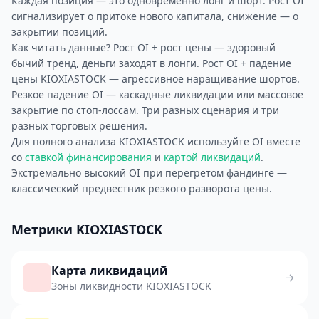
Каждая позиция — это одновременно лонг и шорт. Рост OI
сигнализирует о притоке нового капитала, снижение — о
закрытии позиций.
Как читать данные? Рост OI + рост цены — здоровый
бычий тренд, деньги заходят в лонги. Рост OI + падение
цены KIOXIASTOCK — агрессивное наращивание шортов.
Резкое падение OI — каскадные ликвидации или массовое
закрытие по стоп-лоссам. Три разных сценария и три
разных торговых решения.
Для полного анализа KIOXIASTOCK используйте OI вместе
со
ставкой финансирования
и
картой ликвидаций
.
Экстремально высокий OI при перегретом фандинге —
классический предвестник резкого разворота цены.
Метрики KIOXIASTOCK
Карта ликвидаций
Зоны ликвидности KIOXIASTOCK