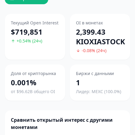
Текущий Open Interest
OI в монетах
$719,851
2,399.43
KIOXIASTOCK
+0.54% (24ч)
-0.08% (24ч)
Доля от крипторынка
Биржи с данными
0.001%
1
от $96.62B общего OI
Лидер: MEXC (100.0%)
Сравнить открытый интерес с другими
монетами