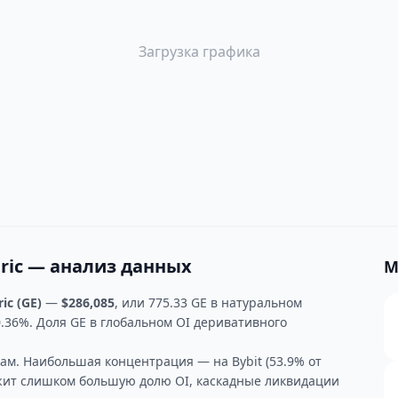
Загрузка графика
tric — анализ данных
М
ric (GE)
—
$286,085
, или 775.33 GE в натуральном
.36%. Доля GE в глобальном OI деривативного
м. Наибольшая концентрация — на Bybit (53.9% от
жит слишком большую долю OI, каскадные ликвидации