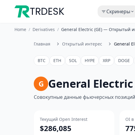
TRDESK
Скринеры
Home
/
Derivatives
/
General Electric (GE) — Открытый
Главная
Открытый интерес
General El
BTC
ETH
SOL
HYPE
XRP
DOGE
General Electr
G
Совокупные данные фьючерсных позиций 
Текущий Open Interest
OI в
$286,085
77