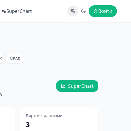
SuperChart
Войти
K
NEAR
SuperChart
%
Биржи с данными
3