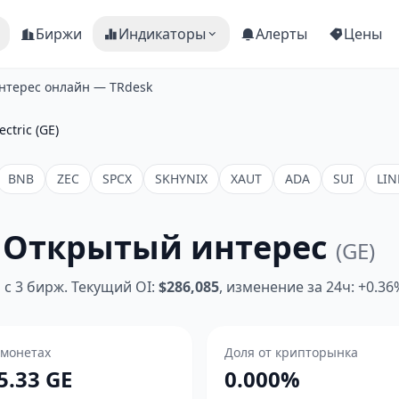
Биржи
Индикаторы
Алерты
Цены
 интерес онлайн — TRdesk
ectric (GE)
BNB
ZEC
SPCX
SKHYNIX
XAUT
ADA
SUI
LIN
ic Открытый интерес
(GE)
с 3 бирж. Текущий OI:
$286,085
, изменение за 24ч: +0.36
 монетах
Доля от крипторынка
5.33 GE
0.000%