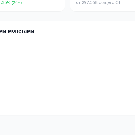
.35% (24ч)
от $97.56B общего OI
ими монетами