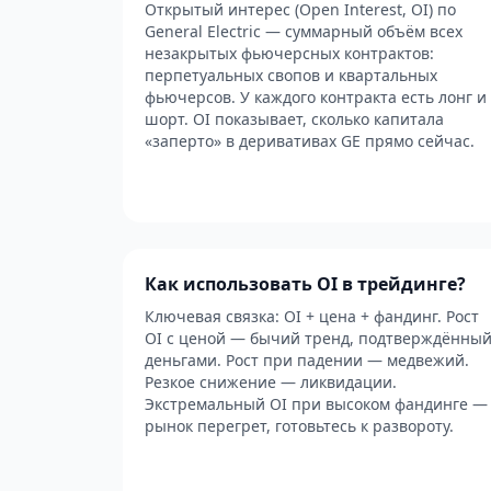
Открытый интерес (Open Interest, OI) по
General Electric — суммарный объём всех
незакрытых фьючерсных контрактов:
перпетуальных свопов и квартальных
фьючерсов. У каждого контракта есть лонг и
шорт. OI показывает, сколько капитала
«заперто» в деривативах GE прямо сейчас.
Как использовать OI в трейдинге?
Ключевая связка: OI + цена + фандинг. Рост
OI с ценой — бычий тренд, подтверждённы
деньгами. Рост при падении — медвежий.
Резкое снижение — ликвидации.
Экстремальный OI при высоком фандинге —
рынок перегрет, готовьтесь к развороту.