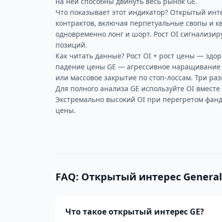
на ней способны двинуть весь рынок GE.
Что показывает этот индикатор? Открытый ин
контрактов, включая перпетуальные свопы и 
одновременно лонг и шорт. Рост OI сигнализир
позиций.
Как читать данные? Рост OI + рост цены — здор
падение цены GE — агрессивное наращивание 
или массовое закрытие по стоп-лоссам. Три ра
Для полного анализа GE используйте OI вместе
Экстремально высокий OI при перегретом фанд
цены.
FAQ: Открытый интерес General 
Что такое открытый интерес GE?