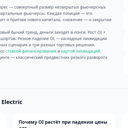
терес — совокупный размер незакрытых фьючерсных
квартальные фьючерсы. Каждая позиция — это
ует о притоке нового капитала, снижение — о закрытии
овый бычий тренд, деньги заходят в лонги. Рост OI +
шортов. Резкое падение OI — каскадные ликвидации
зных сценария и три разных торговых решения.
 со
ставкой финансирования
и
картой ликвидаций
.
инге — классический предвестник резкого разворота
Electric
Почему OI растёт при падении цены