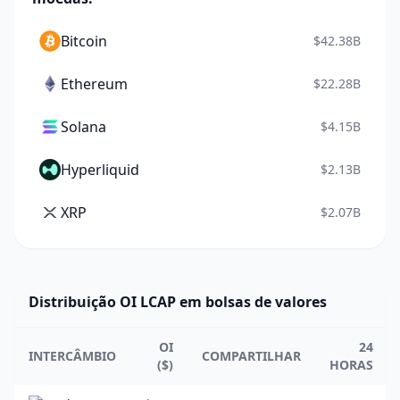
Bitcoin
$42.38B
Ethereum
$22.28B
Solana
$4.15B
Hyperliquid
$2.13B
XRP
$2.07B
Distribuição OI LCAP em bolsas de valores
OI
24
INTERCÂMBIO
COMPARTILHAR
($)
HORAS