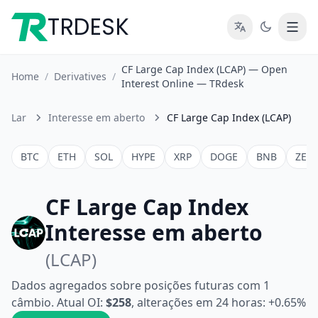
TRDESK
CF Large Cap Index (LCAP) — Open
Home
/
Derivatives
/
Interest Online — TRdesk
Lar
Interesse em aberto
CF Large Cap Index (LCAP)
BTC
ETH
SOL
HYPE
XRP
DOGE
BNB
ZEC
CF Large Cap Index
Interesse em aberto
(LCAP)
Dados agregados sobre posições futuras com 1
câmbio. Atual OI:
$258
, alterações em 24 horas: +0.65%