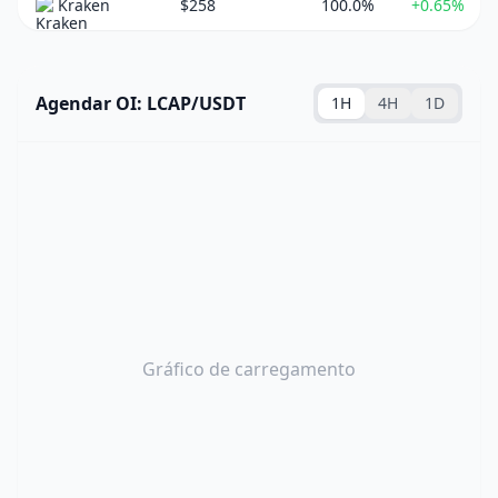
Kraken
$258
100.0%
+0.65%
Agendar OI: LCAP/USDT
1H
4H
1D
Gráfico de carregamento