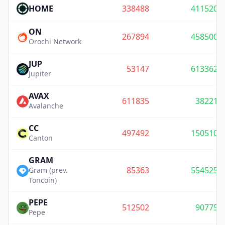
HOME
338488
411520
ON
267894
458500
Orochi Network
JUP
53147
613362
Jupiter
AVAX
611835
38221
Avalanche
CC
497492
150510
Canton
GRAM
85363
554525
Gram (prev.
Toncoin)
PEPE
512502
90775
Pepe