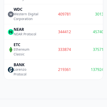
WDC
409781
3013
Western Digital
W
Corporation
NEAR
344412
45740
NEAR Protocol
ETC
333874
37571
Ethereum
Classic
BANK
219361
137924
Lorenzo
Protocol