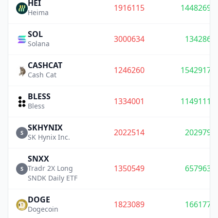
HEI
1916115
1448269
Heima
SOL
3000634
134286
Solana
CASHCAT
1246260
1542917
Cash Cat
BLESS
1334001
1149111
Bless
SKHYNIX
2022514
202979
S
SK Hynix Inc.
SNXX
1350549
657963
Tradr 2X Long
S
SNDK Daily ETF
DOGE
1823089
166177
Dogecoin