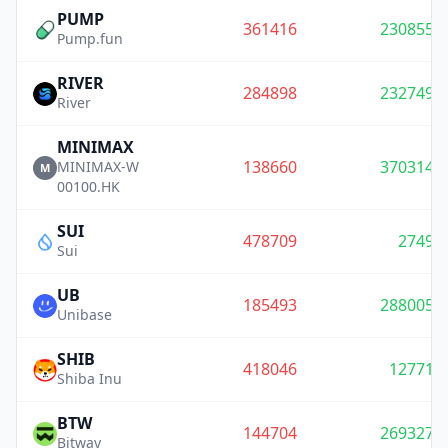
PUMP
361416
230855
Pump.fun
RIVER
284898
232749
River
MINIMAX
138660
370314
MINIMAX-W
M
00100.HK
SUI
478709
2749
Sui
UB
185493
288005
Unibase
SHIB
418046
12771
Shiba Inu
BTW
144704
269327
Bitway