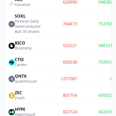
629090
948382
Fusionist
SOXL
Direxion Daily
744473
753756
S
Semiconductor
Bull 3X Shares
BICO
532221
940121
Biconomy
CTSI
693538
703937
Cartesi
QNTX
1271087
0
Q
Quantinuum
ZEC
801754
435020
Zcash
HYPE
827124
402631
Hyperliquid