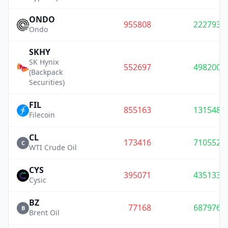
ONDO
955808
222793
Ondo
SKHY
SK Hynix
552697
498200
(Backpack
Securities)
FIL
855163
131548
Filecoin
CL
173416
710552
C
WTI Crude Oil
CYS
395071
435133
Cysic
BZ
77168
687976
B
Brent Oil