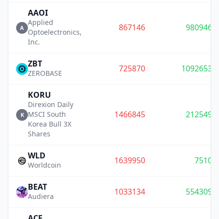
AAOI
Applied
867146
980946
A
Optoelectronics,
Inc.
ZBT
725870
1092653
ZEROBASE
KORU
Direxion Daily
1466845
212549
MSCI South
K
Korea Bull 3X
Shares
WLD
1639950
7510
Worldcoin
BEAT
1033134
554309
Audiera
ACE