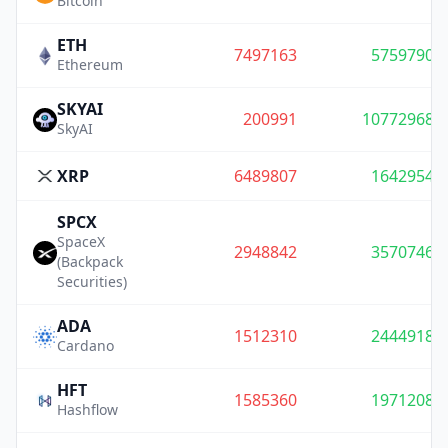
Bitcoin
ETH
7497163
5759790
Ethereum
SKYAI
200991
10772968
SkyAI
XRP
6489807
1642954
SPCX
SpaceX
2948842
3570746
(Backpack
Securities)
ADA
1512310
2444918
Cardano
HFT
1585360
1971208
Hashflow