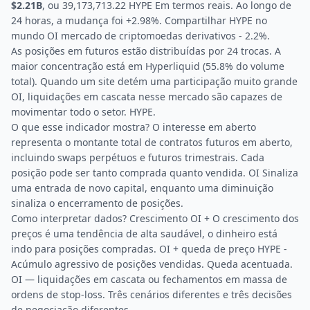
$2.21B
, ou 39,173,713.22 HYPE Em termos reais. Ao longo de
24 horas, a mudança foi +2.98%. Compartilhar HYPE no
mundo OI mercado de criptomoedas derivativos - 2.2%.
As posições em futuros estão distribuídas por 24 trocas. A
maior concentração está em Hyperliquid (55.8% do volume
total). Quando um site detém uma participação muito grande
OI, liquidações em cascata nesse mercado são capazes de
movimentar todo o setor. HYPE.
O que esse indicador mostra? O interesse em aberto
representa o montante total de contratos futuros em aberto,
incluindo swaps perpétuos e futuros trimestrais. Cada
posição pode ser tanto comprada quanto vendida. OI Sinaliza
uma entrada de novo capital, enquanto uma diminuição
sinaliza o encerramento de posições.
Como interpretar dados? Crescimento OI + O crescimento dos
preços é uma tendência de alta saudável, o dinheiro está
indo para posições compradas. OI + queda de preço HYPE -
Acúmulo agressivo de posições vendidas. Queda acentuada.
OI — liquidações em cascata ou fechamentos em massa de
ordens de stop-loss. Três cenários diferentes e três decisões
de negociação diferentes.