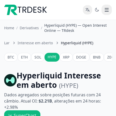
TRDESK
Hyperliquid (HYPE) — Open Interest
Home
/
Derivatives
/
Online — TRdesk
Lar
Interesse em aberto
Hyperliquid (HYPE)
HYPE
BTC
ETH
SOL
XRP
DOGE
BNB
ZEC
Hyperliquid Interesse
em aberto
(HYPE)
Dados agregados sobre posições futuras com 24
câmbio. Atual OI:
$2.21B
, alterações em 24 horas:
+2.98%
SuperChart