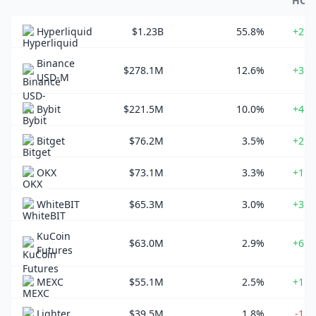
HOR
Hyperliquid
$1.23B
55.8%
+2.6
Binance
$278.1M
12.6%
+3.9
USD-M
Bybit
$221.5M
10.0%
+4.4
Bitget
$76.2M
3.5%
+2.4
OKX
$73.1M
3.3%
+1.0
WhiteBIT
$65.3M
3.0%
+3.5
KuCoin
$63.0M
2.9%
+6.5
Futures
MEXC
$55.1M
2.5%
+1.8
Lighter
$39.5M
1.8%
-1.3