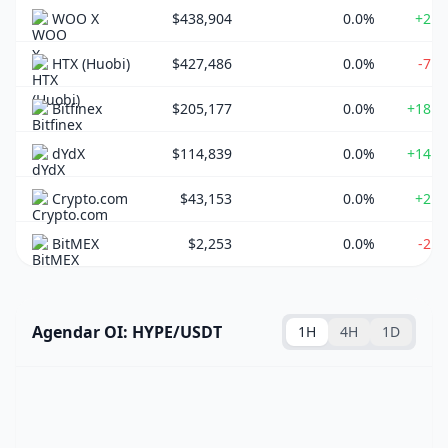
WOO X
$438,904
0.0%
+2.4
HTX (Huobi)
$427,486
0.0%
-7.9
Bitfinex
$205,177
0.0%
+18.2
dYdX
$114,839
0.0%
+14.8
Crypto.com
$43,153
0.0%
+2.4
BitMEX
$2,253
0.0%
-2.8
Agendar OI: HYPE/USDT
1H
4H
1D