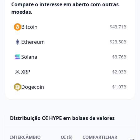
Compare o interesse em aberto com outras
moedas.
Bitcoin
$43.71B
Ethereum
$23.50B
Solana
$3.76B
XRP
$2.03B
Dogecoin
$1.07B
Distribuição OI HYPE em bolsas de valores
INTERCÂMBIO
OI ($)
COMPARTILHAR