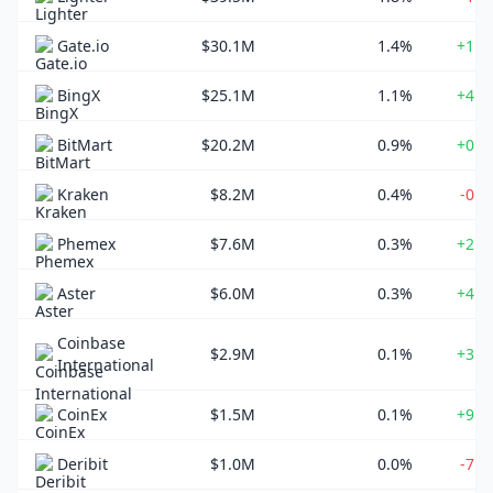
Gate.io
$30.1M
1.4%
+1.7
BingX
$25.1M
1.1%
+4.1
BitMart
$20.2M
0.9%
+0.1
Kraken
$8.2M
0.4%
-0.5
Phemex
$7.6M
0.3%
+2.3
Aster
$6.0M
0.3%
+4.2
Coinbase
$2.9M
0.1%
+3.2
International
CoinEx
$1.5M
0.1%
+9.4
Deribit
$1.0M
0.0%
-7.2