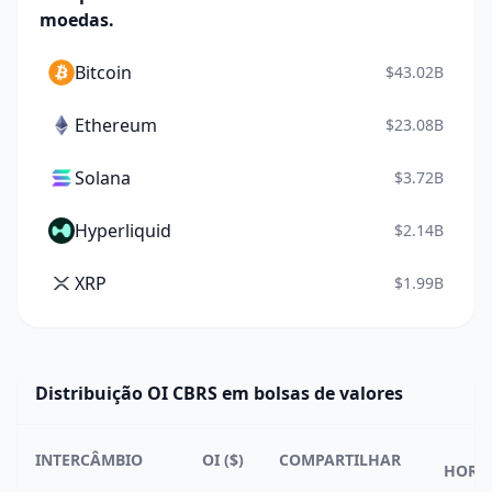
moedas.
Bitcoin
$43.02B
Ethereum
$23.08B
Solana
$3.72B
Hyperliquid
$2.14B
XRP
$1.99B
Distribuição OI CBRS em bolsas de valores
2
INTERCÂMBIO
OI ($)
COMPARTILHAR
HORA