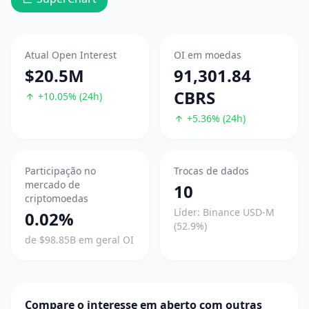
Atual Open Interest
OI em moedas
$20.5M
91,301.84
CBRS
+10.05% (24h)
+5.36% (24h)
Participação no
Trocas de dados
mercado de
10
criptomoedas
Líder: Binance USD-M
0.02%
(52.9%)
de $98.85B em geral OI
Compare o interesse em aberto com outras