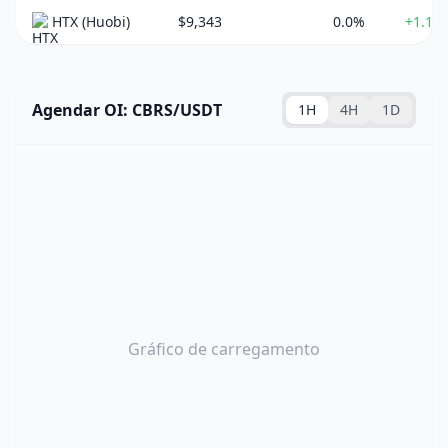
HTX (Huobi)
$9,343
0.0%
+1.14
Agendar OI: CBRS/USDT
1H
4H
1D
Gráfico de carregamento