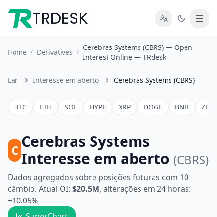
TRDESK
Cerebras Systems (CBRS) — Open
Home
/
Derivatives
/
Interest Online — TRdesk
Lar
Interesse em aberto
Cerebras Systems (CBRS)
BTC
ETH
SOL
HYPE
XRP
DOGE
BNB
ZEC
Cerebras Systems
C
Interesse em aberto
(CBRS)
Dados agregados sobre posições futuras com 10
câmbio. Atual OI:
$20.5M
, alterações em 24 horas:
+10.05%
SuperChart