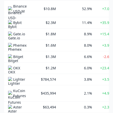
Binance
$10.8M
52.9%
+7.02
USD-M
Bybit
$2.3M
11.4%
+35.96
Gate.io
$1.8M
8.9%
+15.45
Phemex
$1.6M
8.0%
+3.98
Bitget
$1.3M
6.6%
-2.69
OKX
$1.2M
6.0%
+23.41
Lighter
$784,574
3.8%
+3.51
KuCoin
$435,994
2.1%
+4.96
Futures
Aster
$63,494
0.3%
+2.32