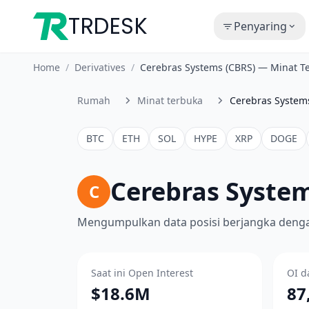
TRDESK
Penyaring
Home
/
Derivatives
/
Cerebras Systems (CBRS) — Minat T
Rumah
Minat terbuka
Cerebras System
BTC
ETH
SOL
HYPE
XRP
DOGE
Cerebras Syste
C
Mengumpulkan data posisi berjangka dengan
Saat ini Open Interest
OI d
$18.6M
87