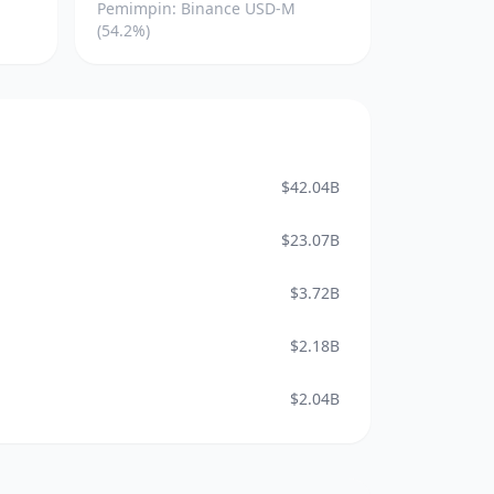
Pemimpin: Binance USD-M
(54.2%)
$42.04B
$23.07B
$3.72B
$2.18B
$2.04B