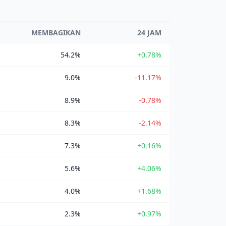
MEMBAGIKAN
24 JAM
54.2%
+0.78%
9.0%
-11.17%
8.9%
-0.78%
8.3%
-2.14%
7.3%
+0.16%
5.6%
+4.06%
4.0%
+1.68%
2.3%
+0.97%