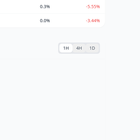
0.3%
-5.55%
0.0%
-3.44%
1H
4H
1D