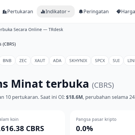
Pertukaran
Indikator
Peringatan
Harg
erbuka Secara Online — TRdesk
s (CBRS)
BNB
ZEC
XAUT
ADA
SKHYNIX
SPCX
SUI
LIN
ms Minat terbuka
(CBRS)
 10 pertukaran. Saat ini OI:
$18.6M
, perubahan selama 24
alam koin
Pangsa pasar kripto
,616.38 CBRS
0.0%