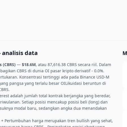
 analisis data
M
s (CBRS)
—
$18.6M
, atau 87,616.38 CBRS secara riil. Dalam
gikan CBRS di dunia OI pasar kripto derivatif - 0.0%.
pertukaran. Konsentrasi tertinggi ada pada Binance USD-M
egang pangsa yang terlalu besar OILikuidasi beruntun di
CBRS.
erest adalah jumlah total kontrak berjangka yang beredar,
iwulanan. Setiap posisi mencakup posisi beli (long) dan
 masuknya modal baru, sedangkan angka dua menandakan
+ Pertumbuhan harga merupakan tren bullish yang sehat,
+ penurunan harga CBRS - Peningkatan posisi short yang