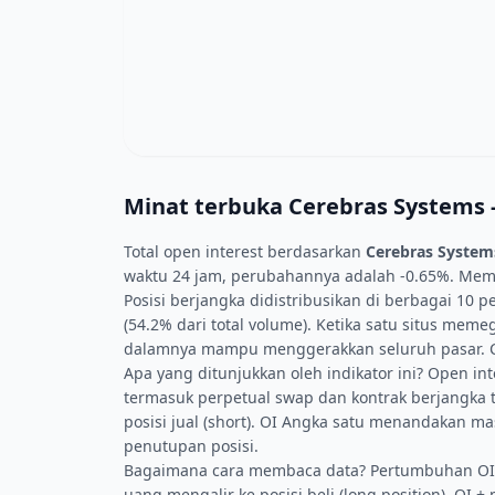
Minat terbuka Cerebras Systems -
Total open interest berdasarkan
Cerebras System
waktu 24 jam, perubahannya adalah -0.65%. Memba
Posisi berjangka didistribusikan di berbagai 10 
(54.2% dari total volume). Ketika satu situs mem
dalamnya mampu menggerakkan seluruh pasar. 
Apa yang ditunjukkan oleh indikator ini? Open int
termasuk perpetual swap dan kontrak berjangka tr
posisi jual (short). OI Angka satu menandakan
penutupan posisi.
Bagaimana cara membaca data? Pertumbuhan OI 
uang mengalir ke posisi beli (long position). OI 