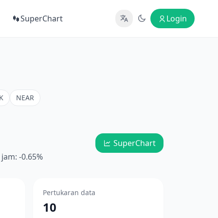
a
SuperChart
Login
K
NEAR
SuperChart
 jam: -0.65%
Pertukaran data
10