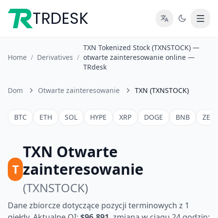
TRDESK
TXN Tokenized Stock (TXNSTOCK) —
Home
/
Derivatives
/
otwarte zainteresowanie online —
TRdesk
Dom
Otwarte zainteresowanie
TXN (TXNSTOCK)
BTC
ETH
SOL
HYPE
XRP
DOGE
BNB
ZEC
TXN Otwarte
zainteresowanie
T
(TXNSTOCK)
Dane zbiorcze dotyczące pozycji terminowych z 1
giełdy. Aktualne OI:
$96,891
, zmiana w ciągu 24 godzin: