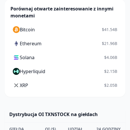
Porównaj otwarte zainteresowanie z innymi
monetami
Bitcoin
$41.54B
Ethereum
$21.96B
Solana
$4.06B
Hyperliquid
$2.15B
XRP
$2.05B
Dystrybucja OI TXNSTOCK na giełdach
GIEŁDA
OI ($)
UDZIAŁ
24 GODZINY