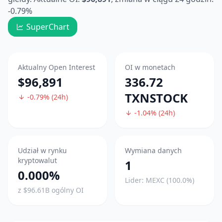
-0.79%
SuperChart
Aktualny Open Interest
OI w monetach
$96,891
336.72
TXNSTOCK
-0.79% (24h)
-1.04% (24h)
Udział w rynku
Wymiana danych
kryptowalut
1
0.000%
Lider: MEXC (100.0%)
z $96.61B ogólny OI