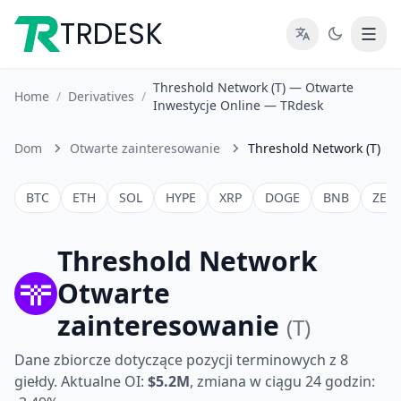
TRDESK
Threshold Network (T) — Otwarte
Home
/
Derivatives
/
Inwestycje Online — TRdesk
Dom
Otwarte zainteresowanie
Threshold Network (T)
BTC
ETH
SOL
HYPE
XRP
DOGE
BNB
ZEC
Threshold Network
Otwarte
zainteresowanie
(T)
Dane zbiorcze dotyczące pozycji terminowych z 8
giełdy. Aktualne OI:
$5.2M
, zmiana w ciągu 24 godzin: