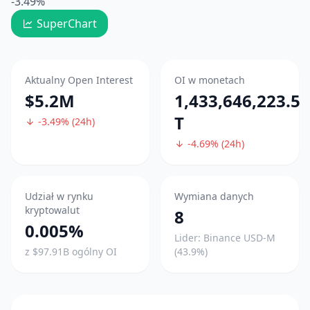
-3.49%
SuperChart
Aktualny Open Interest
OI w monetach
$5.2M
1,433,646,223.5
T
-3.49% (24h)
-4.69% (24h)
Udział w rynku
Wymiana danych
kryptowalut
8
0.005%
Lider: Binance USD-M
z $97.91B ogólny OI
(43.9%)