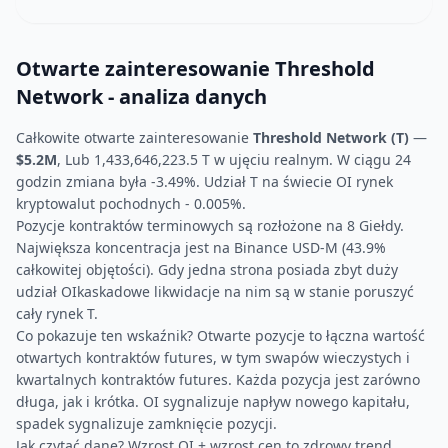
Otwarte zainteresowanie Threshold
Network - analiza danych
Całkowite otwarte zainteresowanie
Threshold Network (T)
—
$5.2M
, Lub 1,433,646,223.5 T w ujęciu realnym. W ciągu 24
godzin zmiana była -3.49%. Udział T na świecie OI rynek
kryptowalut pochodnych - 0.005%.
Pozycje kontraktów terminowych są rozłożone na 8 Giełdy.
Największa koncentracja jest na Binance USD-M (43.9%
całkowitej objętości). Gdy jedna strona posiada zbyt duży
udział OIkaskadowe likwidacje na nim są w stanie poruszyć
cały rynek T.
Co pokazuje ten wskaźnik? Otwarte pozycje to łączna wartość
otwartych kontraktów futures, w tym swapów wieczystych i
kwartalnych kontraktów futures. Każda pozycja jest zarówno
długa, jak i krótka. OI sygnalizuje napływ nowego kapitału,
spadek sygnalizuje zamknięcie pozycji.
Jak czytać dane? Wzrost OI + wzrost cen to zdrowy trend