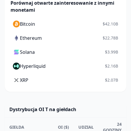
Porównaj otwarte zainteresowanie z innymi
monetami
Bitcoin
$42.10B
Ethereum
$22.78B
Solana
$3.99B
Hyperliquid
$2.16B
XRP
$2.07B
Dystrybucja OI T na giełdach
24
GIEŁDA
OI ($)
UDZIAŁ
GODZINY