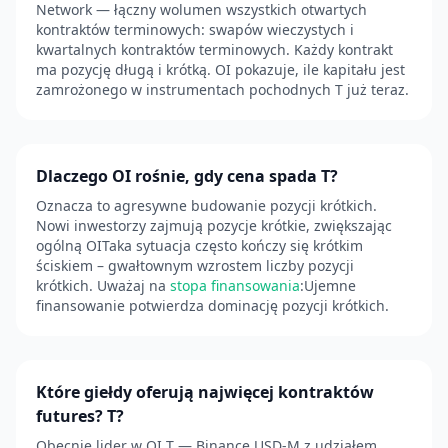
Network — łączny wolumen wszystkich otwartych
kontraktów terminowych: swapów wieczystych i
kwartalnych kontraktów terminowych. Każdy kontrakt
ma pozycję długą i krótką. OI pokazuje, ile kapitału jest
zamrożonego w instrumentach pochodnych T już teraz.
Dlaczego OI rośnie, gdy cena spada T?
Oznacza to agresywne budowanie pozycji krótkich.
Nowi inwestorzy zajmują pozycje krótkie, zwiększając
ogólną OITaka sytuacja często kończy się krótkim
ściskiem – gwałtownym wzrostem liczby pozycji
krótkich. Uważaj na
stopa finansowania
:Ujemne
finansowanie potwierdza dominację pozycji krótkich.
Które giełdy oferują najwięcej kontraktów
futures? T?
Obecnie lider w OI T — Binance USD-M z udziałem