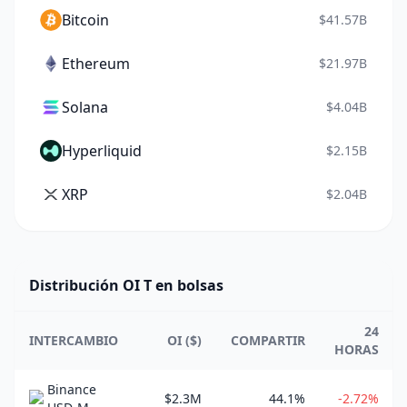
Bitcoin
$41.57B
Ethereum
$21.97B
Solana
$4.04B
Hyperliquid
$2.15B
XRP
$2.04B
Distribución OI T en bolsas
24
INTERCAMBIO
OI ($)
COMPARTIR
HORAS
Binance
$2.3M
44.1%
-2.72%