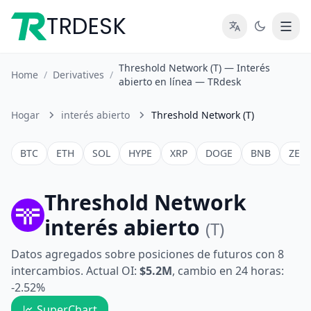
TRDESK
Threshold Network (T) — Interés
Home
/
Derivatives
/
abierto en línea — TRdesk
Hogar
interés abierto
Threshold Network (T)
BTC
ETH
SOL
HYPE
XRP
DOGE
BNB
ZEC
Threshold Network
interés abierto
(T)
Datos agregados sobre posiciones de futuros con 8
intercambios. Actual OI:
$5.2M
, cambio en 24 horas:
-2.52%
SuperChart