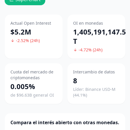
Actual Open Interest
OI en monedas
$5.2M
1,405,191,147.5
T
-2.52% (24h)
-4.72% (24h)
Cuota del mercado de
Intercambio de datos
criptomonedas
8
0.005%
Líder: Binance USD-M
de $96.63B general OI
(44.1%)
Compara el interés abierto con otras monedas.