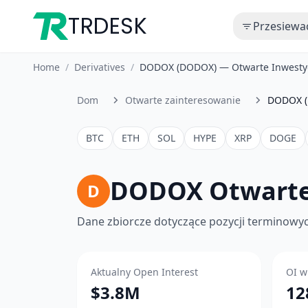
TRDESK
Przesiewa
Home
/
Derivatives
/
DODOX (DODOX) — Otwarte Inwestyc
Dom
Otwarte zainteresowanie
DODOX 
BTC
ETH
SOL
HYPE
XRP
DOGE
DODOX Otwarte
D
Dane zbiorcze dotyczące pozycji terminowych
Aktualny Open Interest
OI w
$3.8M
12