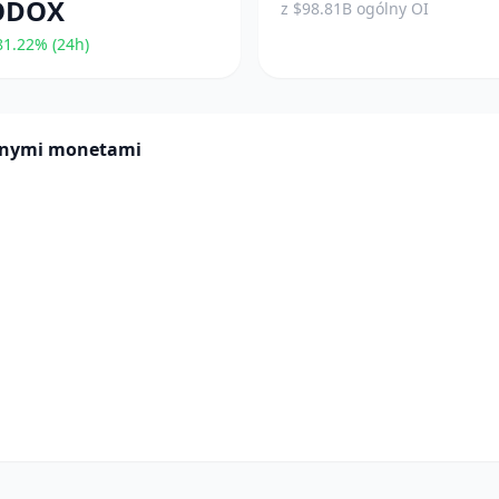
ODOX
z $98.81B ogólny OI
1.22% (24h)
innymi monetami