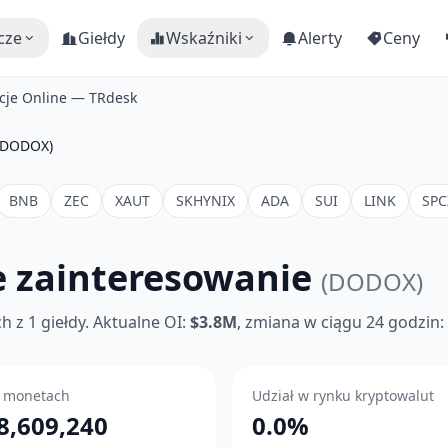
cze
Giełdy
Wskaźniki
Alerty
Ceny
je Online — TRdesk
(DODOX)
BNB
ZEC
XAUT
SKHYNIX
ADA
SUI
LINK
SPC
 zainteresowanie
(DODOX)
 z 1 giełdy. Aktualne OI:
$3.8M
, zmiana w ciągu 24 godzin
 monetach
Udział w rynku kryptowalut
8,609,240
0.0%