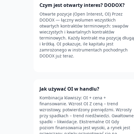
Czym jest otwarty interes? DODOX?
Otwarte pozycje (Open Interest, OI) Przez
DODOX — łączny wolumen wszystkich
otwartych kontraktów terminowych: swapów
wieczystych i kwartalnych kontraktów
terminowych. Każdy kontrakt ma pozycję długą
i krótką. OI pokazuje, ile kapitału jest
zamrożonego w instrumentach pochodnych
DODOX już teraz.
Jak używać OI w handlu?
Kombinacja klawiszy: OI + cena +
finansowanie. Wzrost OI Z ceną – trend
wzrostowy, potwierdzony pieniędzmi. Wzrosty
przy spadkach – trend niedźwiedzi. Gwałtowne
spadki – likwidacje. Ekstremalne OI Gdy
poziom finansowania jest wysoki, a rynek jest
przegrzany, należy przygotować się na