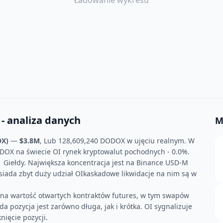
Ładowanie wykresu
 analiza danych
M
X)
—
$3.8M
, Lub 128,609,240 DODOX w ujęciu realnym. W
DOX na świecie OI rynek kryptowalut pochodnych - 0.0%.
 Giełdy. Największa koncentracja jest na Binance USD-M
osiada zbyt duży udział OIkaskadowe likwidacje na nim są w
czna wartość otwartych kontraktów futures, w tym swapów
a pozycja jest zarówno długa, jak i krótka. OI sygnalizuje
ięcie pozycji.