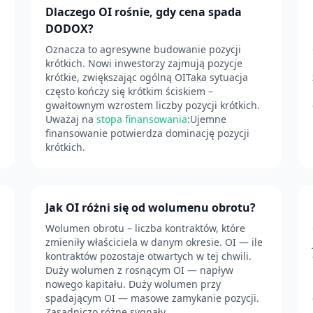
Dlaczego OI rośnie, gdy cena spada
DODOX?
Oznacza to agresywne budowanie pozycji
krótkich. Nowi inwestorzy zajmują pozycje
krótkie, zwiększając ogólną OITaka sytuacja
często kończy się krótkim ściskiem –
gwałtownym wzrostem liczby pozycji krótkich.
Uważaj na
stopa finansowania
:Ujemne
finansowanie potwierdza dominację pozycji
krótkich.
Jak OI różni się od wolumenu obrotu?
Wolumen obrotu – liczba kontraktów, które
zmieniły właściciela w danym okresie. OI — ile
kontraktów pozostaje otwartych w tej chwili.
Duży wolumen z rosnącym OI — napływ
nowego kapitału. Duży wolumen przy
spadającym OI — masowe zamykanie pozycji.
Zasadniczo różne sygnały.