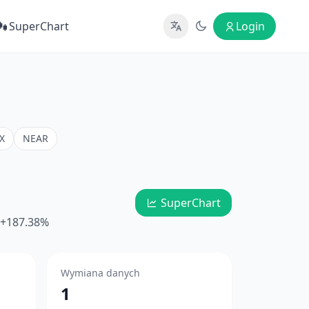
SuperChart
Login
X
NEAR
SuperChart
: +187.38%
Wymiana danych
1