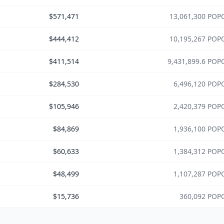
$571,471
13,061,300 POP
$444,412
10,195,267 POP
$411,514
9,431,899.6 POP
$284,530
6,496,120 POP
$105,946
2,420,379 POP
$84,869
1,936,100 POP
$60,633
1,384,312 POP
$48,499
1,107,287 POP
$15,736
360,092 POP