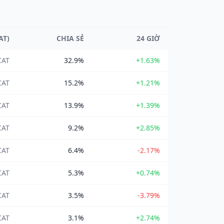
AT)
CHIA SẺ
24 GIỜ
CAT
32.9%
+1.63%
CAT
15.2%
+1.21%
CAT
13.9%
+1.39%
CAT
9.2%
+2.85%
CAT
6.4%
-2.17%
CAT
5.3%
+0.74%
CAT
3.5%
-3.79%
CAT
3.1%
+2.74%