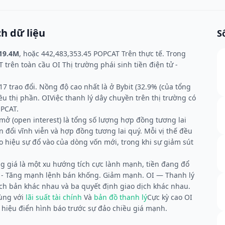
h dữ liệu
S
19.4M
, hoặc 442,483,353.45 POPCAT Trên thực tế. Trong
 trên toàn cầu OI Thị trường phái sinh tiền điện tử -
7 trao đổi. Nồng độ cao nhất là ở Bybit (32.9% (của tổng
 thị phần. OIViệc thanh lý dây chuyền trên thị trường có
OPCAT.
 mở (open interest) là tổng số lượng hợp đồng tương lai
đổi vĩnh viễn và hợp đồng tương lai quý. Mỗi vị thế đều
o hiệu sự đổ vào của dòng vốn mới, trong khi sự giảm sút
g giá là một xu hướng tích cực lành mạnh, tiền đang đổ
AT - Tăng mạnh lệnh bán khống. Giảm mạnh. OI — Thanh lý
ịch bản khác nhau và ba quyết định giao dịch khác nhau.
ùng với
lãi suất tài chính
Và
bản đồ thanh lý
Cực kỳ cao OI
hiệu điển hình báo trước sự đảo chiều giá mạnh.