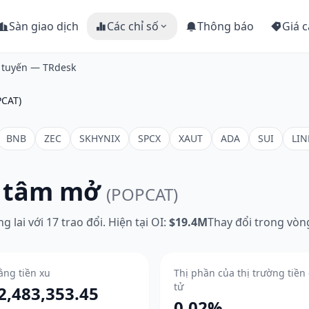
Sàn giao dịch
Các chỉ số
Thông báo
Giá c
c tuyến — TRdesk
PCAT)
BNB
ZEC
SKHYNIX
SPCX
XAUT
ADA
SUI
LIN
n tâm mở
(POPCAT)
 lai với 17 trao đổi. Hiện tại OI:
$19.4M
Thay đổi trong vòn
ằng tiền xu
Thị phần của thị trường tiền
tử
2,483,353.45
0.02%