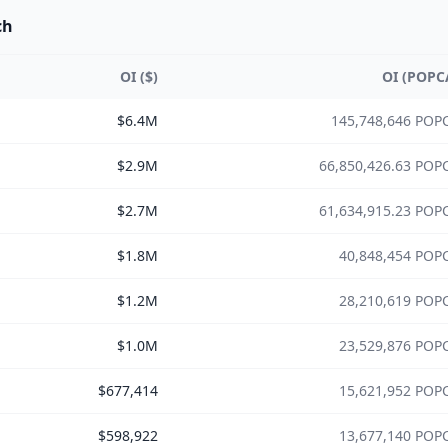
ch
OI ($)
OI (POPC
$6.4M
145,748,646 POP
$2.9M
66,850,426.63 POP
$2.7M
61,634,915.23 POP
$1.8M
40,848,454 POP
$1.2M
28,210,619 POP
$1.0M
23,529,876 POP
$677,414
15,621,952 POP
$598,922
13,677,140 POP