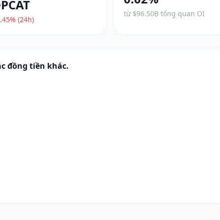
PCAT
từ $96.50B tổng quan OI
.45% (24h)
c đồng tiền khác.