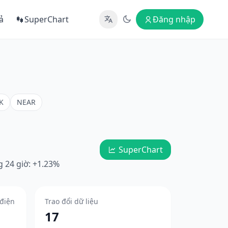
ả
SuperChart
Đăng nhập
K
NEAR
SuperChart
g 24 giờ: +1.23%
 điện
Trao đổi dữ liệu
17