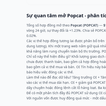
Sự quan tâm mở Popcat - phân tíc
Tổng số hợp đồng mở theo
Popcat (POPCAT)
—
$
vòng 24 giờ, sự thay đổi là +1.23%. Chia sẻ POPCAT
0.02%.
Các vị thế hợp đồng tương lai được phân bổ trên 1
dung lượng). Khi một trang web nắm giữ quá nhiều
khả năng làm rung chuyển toàn bộ thị trường. P
Chỉ số này thể hiện điều gì? Khối lượng giao dịch
chưa được thanh toán, bao gồm cả hợp đồng hoán 
bao gồm cả vị thế mua và bán. OI Tín hiệu này bá
báo hiệu việc đóng các vị thế.
Làm thế nào để đọc dữ liệu? Tăng trưởng OI + Tăn
vào các vị thế mua dài hạn. OI + giảm giá POPC
dây chuyền hoặc đóng lệnh cắt lỗ hàng loạt. Ba k
Để có một phân tích đầy đủ POPCAT sử dụng OI c
Với nguồn vốn được huy động quá mức - một dấu 