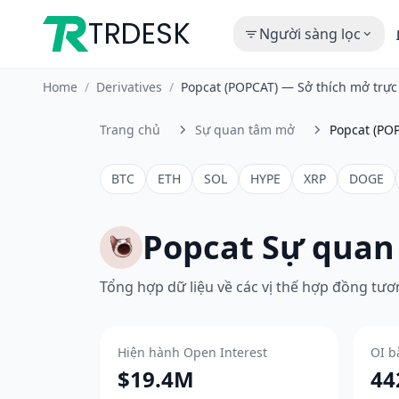
TRDESK
Người sàng lọc
Home
/
Derivatives
/
Popcat (POPCAT) — Sở thích mở trự
Trang chủ
Sự quan tâm mở
Popcat (PO
BTC
ETH
SOL
HYPE
XRP
DOGE
Popcat Sự qua
Tổng hợp dữ liệu về các vị thế hợp đồng tương
Hiện hành Open Interest
OI b
$19.4M
44