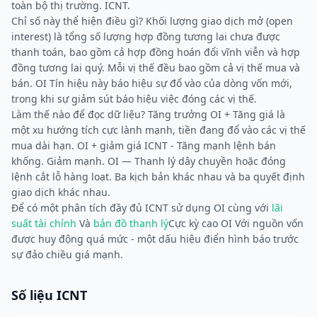
toàn bộ thị trường. ICNT.
Chỉ số này thể hiện điều gì? Khối lượng giao dịch mở (open
interest) là tổng số lượng hợp đồng tương lai chưa được
thanh toán, bao gồm cả hợp đồng hoán đổi vĩnh viễn và hợp
đồng tương lai quý. Mỗi vị thế đều bao gồm cả vị thế mua và
bán. OI Tín hiệu này báo hiệu sự đổ vào của dòng vốn mới,
trong khi sự giảm sút báo hiệu việc đóng các vị thế.
Làm thế nào để đọc dữ liệu? Tăng trưởng OI + Tăng giá là
một xu hướng tích cực lành mạnh, tiền đang đổ vào các vị thế
mua dài hạn. OI + giảm giá ICNT - Tăng mạnh lệnh bán
khống. Giảm mạnh. OI — Thanh lý dây chuyền hoặc đóng
lệnh cắt lỗ hàng loạt. Ba kịch bản khác nhau và ba quyết định
giao dịch khác nhau.
Để có một phân tích đầy đủ ICNT sử dụng OI cùng với
lãi
suất tài chính
Và
bản đồ thanh lý
Cực kỳ cao OI Với nguồn vốn
được huy động quá mức - một dấu hiệu điển hình báo trước
sự đảo chiều giá mạnh.
Số liệu ICNT