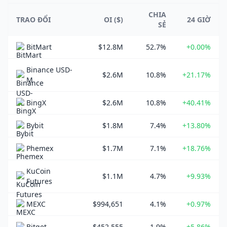
CHIA
TRAO ĐỔI
OI ($)
24 GIỜ
SẺ
BitMart
$12.8M
52.7%
+0.00%
Binance USD-
$2.6M
10.8%
+21.17%
M
BingX
$2.6M
10.8%
+40.41%
Bybit
$1.8M
7.4%
+13.80%
Phemex
$1.7M
7.1%
+18.76%
KuCoin
$1.1M
4.7%
+9.93%
Futures
MEXC
$994,651
4.1%
+0.97%
Bitget
$452,555
1.9%
+5.86%