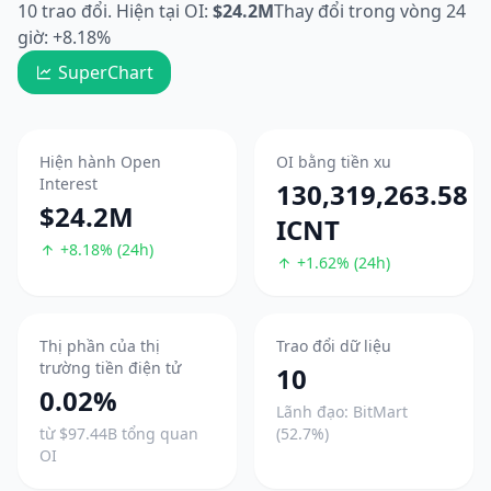
10 trao đổi. Hiện tại OI:
$24.2M
Thay đổi trong vòng 24
giờ: +8.18%
SuperChart
Hiện hành Open
OI bằng tiền xu
Interest
130,319,263.58
$24.2M
ICNT
+8.18% (24h)
+1.62% (24h)
Thị phần của thị
Trao đổi dữ liệu
trường tiền điện tử
10
0.02%
Lãnh đạo: BitMart
từ $97.44B tổng quan
(52.7%)
OI