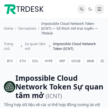
TRDESK
Impossible Cloud Network Token
Home
/
Derivatives
/
(ICNT) — Sở thích mở trực tuyến —
TRdesk
Trang
Sự quan tâm
Impossible Cloud Network
chủ
mở
Token (ICNT)
BTC
ETH
SOL
HYPE
XRP
DOGE
BNB
ZEC
Impossible Cloud
Network Token Sự quan
tâm mở
(ICNT)
Tổng hợp dữ liệu về các vị thế hợp đồng tương lai với