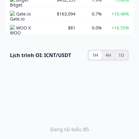
Gate.io
$163,094
0.7%
+10.48%
WOO X
$81
0.0%
+16.55%
Lịch trình OI: ICNT/USDT
1H
4H
1D
Đang tải biểu đồ