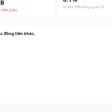
RB
từ $97.59B tổng quan OI
.08% (24h)
c đồng tiền khác.