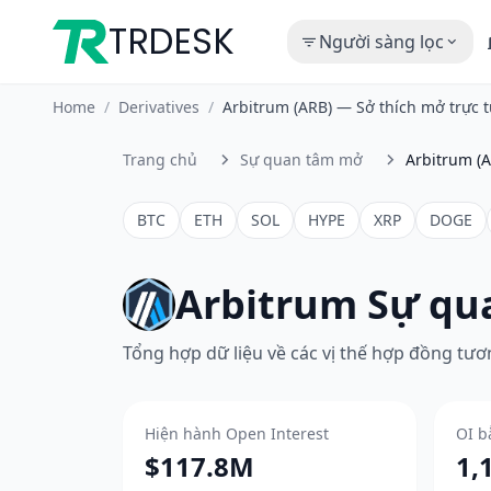
TRDESK
Người sàng lọc
Home
/
Derivatives
/
Arbitrum (ARB) — Sở thích mở trực
Trang chủ
Sự quan tâm mở
Arbitrum (
BTC
ETH
SOL
HYPE
XRP
DOGE
Arbitrum Sự q
Tổng hợp dữ liệu về các vị thế hợp đồng tương
Hiện hành Open Interest
OI b
$117.8M
1,