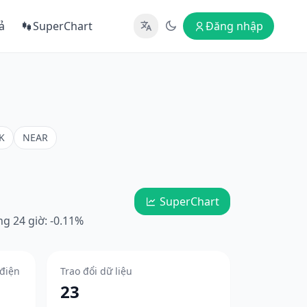
ả
SuperChart
Đăng nhập
K
NEAR
SuperChart
g 24 giờ: -0.11%
 điện
Trao đổi dữ liệu
23