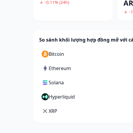
A
-0.11% (24h)
-1
So sánh khối lượng hợp đồng mở với cá
Bitcoin
Ethereum
Solana
Hyperliquid
XRP