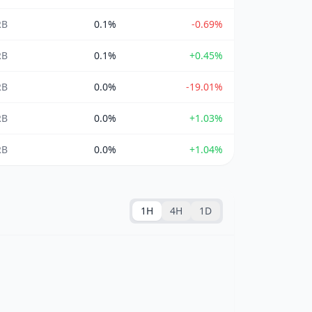
RB
0.1%
-0.69%
RB
0.1%
+0.45%
RB
0.0%
-19.01%
RB
0.0%
+1.03%
RB
0.0%
+1.04%
1H
4H
1D