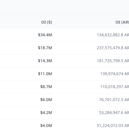
OI ($)
OI (AR
$34.4M
134,632,882.8 A
$18.7M
237,575,479.8 A
$14.3M
181,735,799.5 A
$11.0M
139,974,674 A
$8.7M
110,018,297 A
$6.0M
76,701,072.5 A
$4.2M
53,284,947.6 A
$4.0M
51,224,072.03 A