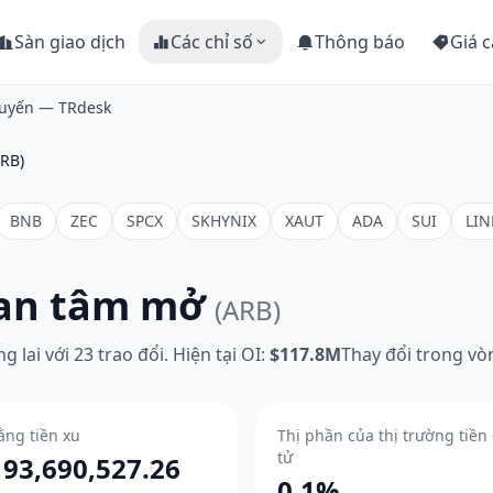
Sàn giao dịch
Các chỉ số
Thông báo
Giá c
 tuyến — TRdesk
ARB)
BNB
ZEC
SPCX
SKHYNIX
XAUT
ADA
SUI
LIN
uan tâm mở
(ARB)
 lai với 23 trao đổi. Hiện tại OI:
$117.8M
Thay đổi trong vòn
ằng tiền xu
Thị phần của thị trường tiền
tử
193,690,527.26
0.1%