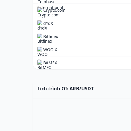
Crypto.com
dYdX
Bitfinex
WOO X
BitMEX
Lịch trình OI: ARB/USDT