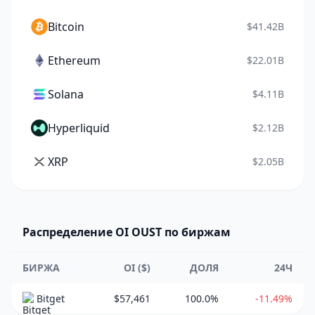
Bitcoin
$41.42B
Ethereum
$22.01B
Solana
$4.11B
Hyperliquid
$2.12B
XRP
$2.05B
Распределение OI OUST по биржам
БИРЖА
OI ($)
ДОЛЯ
24Ч
Bitget
$57,461
100.0%
-11.49%