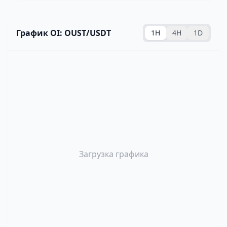
График OI: OUST/USDT
1H
4H
1D
Загрузка графика