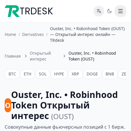
TRDESK
Ouster, Inc. • Robinhood Token (OUST)
Home
/
Derivatives
/
— Открытый интерес онлайн —
TRdesk
Открытый
Ouster, Inc. • Robinhood
Главная
интерес
Token (OUST)
BTC
ETH
SOL
HYPE
XRP
DOGE
BNB
ZEC
Ouster, Inc. • Robinhood
Token Открытый
O
интерес
(OUST)
Совокупные данные фьючерсных позиций с 1 бирж.