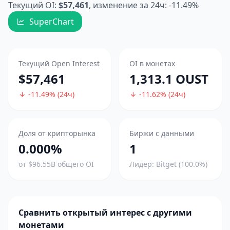
Текущий OI:
$57,461
, изменение за 24ч: -11.49%
SuperChart
Текущий Open Interest
OI в монетах
$57,461
1,313.1 OUST
-11.49% (24ч)
-11.62% (24ч)
Доля от крипторынка
Биржи с данными
0.000%
1
от $96.55B общего OI
Лидер: Bitget (100.0%)
Сравнить открытый интерес с другими
монетами