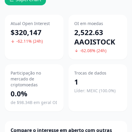
Atual Open Interest
OI em moedas
$320,147
2,522.63
AAOISTOCK
-62.11% (24h)
-62.08% (24h)
Participação no
Trocas de dados
mercado de
1
criptomoedas
Líder: MEXC (100.0%)
0.0%
de $98.34B em geral OI
Compare o interesse em aberto com outras