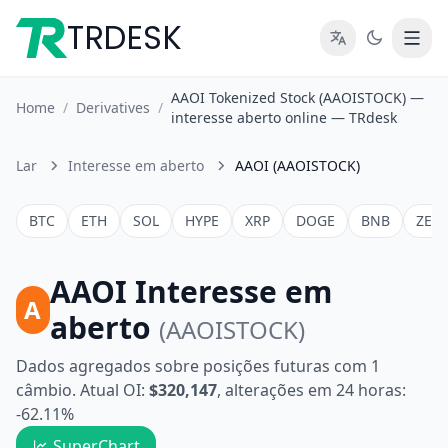
TRDESK
AAOI Tokenized Stock (AAOISTOCK) —
Home
/
Derivatives
/
interesse aberto online — TRdesk
Lar
Interesse em aberto
AAOI (AAOISTOCK)
BTC
ETH
SOL
HYPE
XRP
DOGE
BNB
ZEC
AAOI Interesse em
A
aberto
(AAOISTOCK)
Dados agregados sobre posições futuras com 1
câmbio. Atual OI:
$320,147
, alterações em 24 horas:
-62.11%
SuperChart