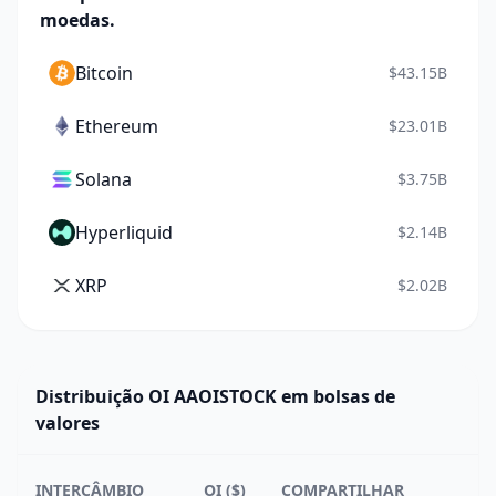
moedas.
Bitcoin
$43.15B
Ethereum
$23.01B
Solana
$3.75B
Hyperliquid
$2.14B
XRP
$2.02B
Distribuição OI AAOISTOCK em bolsas de
valores
2
INTERCÂMBIO
OI ($)
COMPARTILHAR