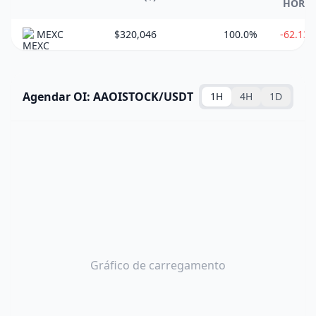
HORA
MEXC
$320,046
100.0%
-62.13
Agendar OI: AAOISTOCK/USDT
1H
4H
1D
Gráfico de carregamento