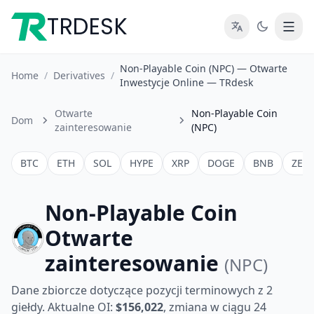
TRDESK
Non-Playable Coin (NPC) — Otwarte
Home
/
Derivatives
/
Inwestycje Online — TRdesk
Otwarte
Non-Playable Coin
Dom
zainteresowanie
(NPC)
BTC
ETH
SOL
HYPE
XRP
DOGE
BNB
ZEC
Non-Playable Coin
Otwarte
zainteresowanie
(NPC)
Dane zbiorcze dotyczące pozycji terminowych z 2
giełdy. Aktualne OI:
$156,022
, zmiana w ciągu 24