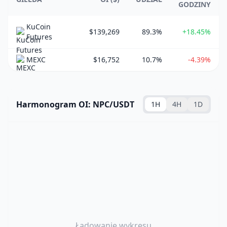
GODZINY
KuCoin
$139,269
89.3%
+18.45%
Futures
MEXC
$16,752
10.7%
-4.39%
Harmonogram OI: NPC/USDT
1H
4H
1D
Ładowanie wykresu