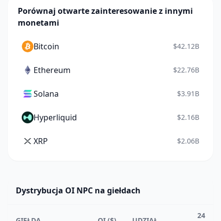
Porównaj otwarte zainteresowanie z innymi
monetami
Bitcoin
$42.12B
Ethereum
$22.76B
Solana
$3.91B
Hyperliquid
$2.16B
XRP
$2.06B
Dystrybucja OI NPC na giełdach
24
GIEŁDA
OI ($)
UDZIAŁ