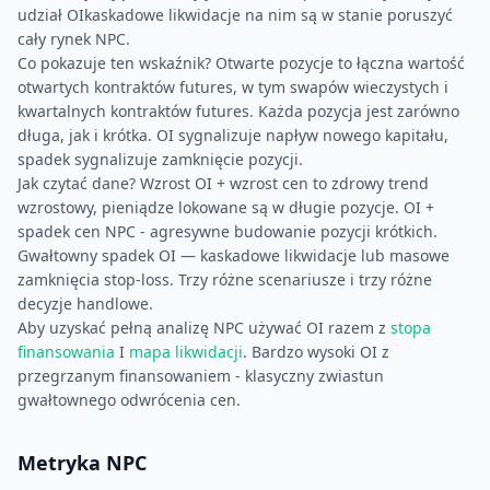
udział OIkaskadowe likwidacje na nim są w stanie poruszyć
cały rynek NPC.
Co pokazuje ten wskaźnik? Otwarte pozycje to łączna wartość
otwartych kontraktów futures, w tym swapów wieczystych i
kwartalnych kontraktów futures. Każda pozycja jest zarówno
długa, jak i krótka. OI sygnalizuje napływ nowego kapitału,
spadek sygnalizuje zamknięcie pozycji.
Jak czytać dane? Wzrost OI + wzrost cen to zdrowy trend
wzrostowy, pieniądze lokowane są w długie pozycje. OI +
spadek cen NPC - agresywne budowanie pozycji krótkich.
Gwałtowny spadek OI — kaskadowe likwidacje lub masowe
zamknięcia stop-loss. Trzy różne scenariusze i trzy różne
decyzje handlowe.
Aby uzyskać pełną analizę NPC używać OI razem z
stopa
finansowania
I
mapa likwidacji
. Bardzo wysoki OI z
przegrzanym finansowaniem - klasyczny zwiastun
gwałtownego odwrócenia cen.
Metryka NPC