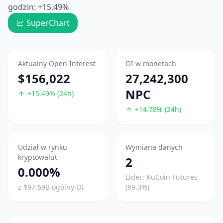
godzin: +15.49%
SuperChart
Aktualny Open Interest
OI w monetach
$156,022
27,242,300
NPC
+15.49% (24h)
+14.78% (24h)
Udział w rynku
Wymiana danych
kryptowalut
2
0.000%
Lider: KuCoin Futures
z $97.69B ogólny OI
(89.3%)