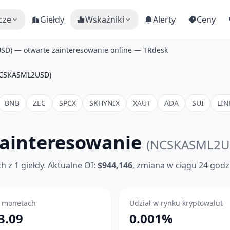
cze
Giełdy
Wskaźniki
Alerty
Ceny
SD) — otwarte zainteresowanie online — TRdesk
CSKASML2USD)
BNB
ZEC
SPCX
SKHYNIX
XAUT
ADA
SUI
LIN
ainteresowanie
(NCSKASML2U
 z 1 giełdy. Aktualne OI:
$944,146
, zmiana w ciągu 24 godz
 monetach
Udział w rynku kryptowalut
3.09
0.001%