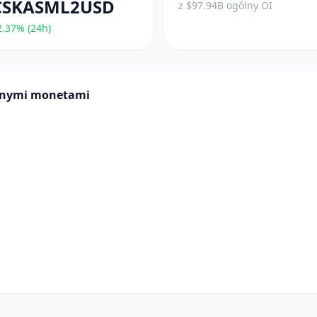
CSKASML2USD
z $97.94B ogólny OI
.37% (24h)
innymi monetami