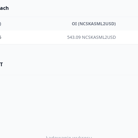
dach
)
OI (NCSKASML2USD)
6
543.09 NCSKASML2USD
T