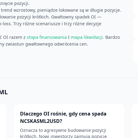
ięcie pozycji.
y trend wzrostowy, pieniądze lokowane są w długie pozycje.
wanie pozycji krótkich. Gwałtowny spadek OI —
oss. Trzy różne scenariusze i trzy różne decyzje
ć OI razem z
stopa finansowania
I
mapa likwidacji
. Bardzo
zny zwiastun gwałtownego odwrócenia cen.
SML
Dlaczego OI rośnie, gdy cena spada
NCSKASML2USD?
Oznacza to agresywne budowanie pozycji
krótkich. Nowi inwestorzy zajmują pozycje