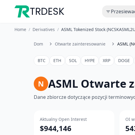
TRDESK
Przesiewa
Home
/
Derivatives
/
ASML Tokenized Stock (NCSKASML2U
Dom
Otwarte zainteresowanie
ASML (N
BTC
ETH
SOL
HYPE
XRP
DOGE
ASML Otwarte z
N
Dane zbiorcze dotyczące pozycji terminowych
Aktualny Open Interest
OI w
$944,146
54