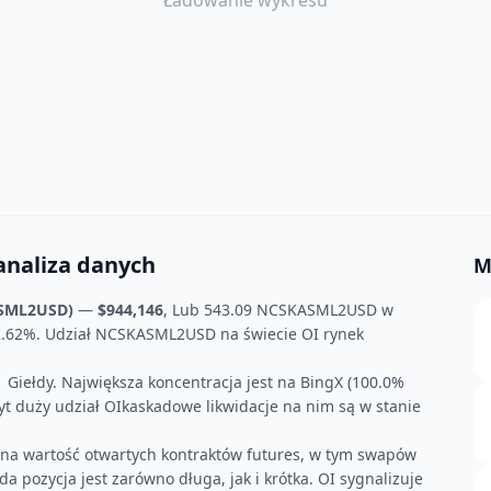
Ładowanie wykresu
analiza danych
M
SML2USD)
—
$944,146
, Lub 543.09 NCSKASML2USD w
+2.62%. Udział NCSKASML2USD na świecie OI rynek
 Giełdy. Największa koncentracja jest na BingX (100.0%
byt duży udział OIkaskadowe likwidacje na nim są w stanie
czna wartość otwartych kontraktów futures, w tym swapów
a pozycja jest zarówno długa, jak i krótka. OI sygnalizuje