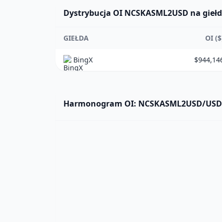
Dystrybucja OI NCSKASML2USD na gieł
GIEŁDA
OI ($
BingX
$944,14
Harmonogram OI: NCSKASML2USD/USD