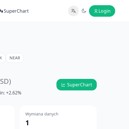
SuperChart
Login
K
NEAR
SD)
SuperChart
in: +2.62%
Wymiana danych
1