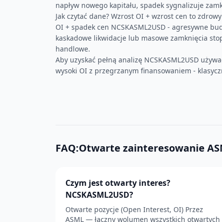
napływ nowego kapitału, spadek sygnalizuje zamkn
Jak czytać dane? Wzrost OI + wzrost cen to zdrow
OI + spadek cen NCSKASML2USD - agresywne budo
kaskadowe likwidacje lub masowe zamknięcia stop-l
handlowe.
Aby uzyskać pełną analizę NCSKASML2USD używa
wysoki OI z przegrzanym finansowaniem - klasyc
FAQ:Otwarte zainteresowanie A
Czym jest otwarty interes?
NCSKASML2USD?
Otwarte pozycje (Open Interest, OI) Przez
ASML — łączny wolumen wszystkich otwartych