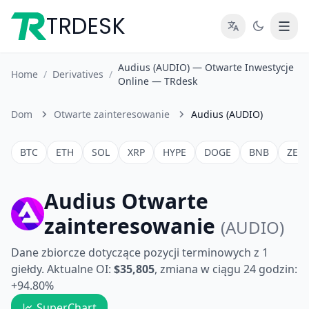
TRDESK
Audius (AUDIO) — Otwarte Inwestycje
Home
/
Derivatives
/
Online — TRdesk
Dom
Otwarte zainteresowanie
Audius (AUDIO)
BTC
ETH
SOL
XRP
HYPE
DOGE
BNB
ZEC
Audius Otwarte
zainteresowanie
(AUDIO)
Dane zbiorcze dotyczące pozycji terminowych z 1
giełdy. Aktualne OI:
$35,805
, zmiana w ciągu 24 godzin:
+94.80%
SuperChart