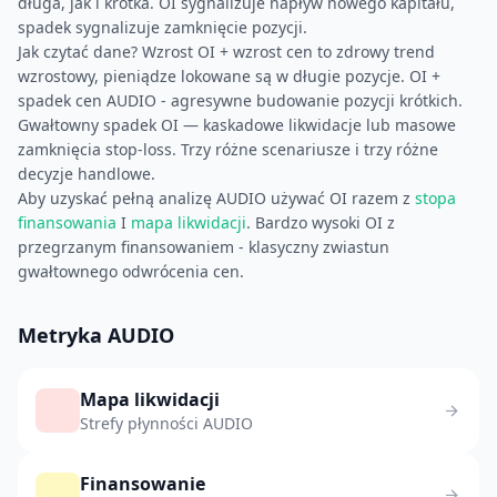
długa, jak i krótka. OI sygnalizuje napływ nowego kapitału,
spadek sygnalizuje zamknięcie pozycji.
Jak czytać dane? Wzrost OI + wzrost cen to zdrowy trend
wzrostowy, pieniądze lokowane są w długie pozycje. OI +
spadek cen AUDIO - agresywne budowanie pozycji krótkich.
Gwałtowny spadek OI — kaskadowe likwidacje lub masowe
zamknięcia stop-loss. Trzy różne scenariusze i trzy różne
decyzje handlowe.
Aby uzyskać pełną analizę AUDIO używać OI razem z
stopa
finansowania
I
mapa likwidacji
. Bardzo wysoki OI z
przegrzanym finansowaniem - klasyczny zwiastun
gwałtownego odwrócenia cen.
Metryka AUDIO
Mapa likwidacji
Strefy płynności AUDIO
Finansowanie