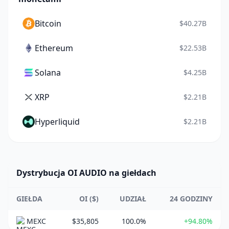
Bitcoin
$40.27B
Ethereum
$22.53B
Solana
$4.25B
XRP
$2.21B
Hyperliquid
$2.21B
Dystrybucja OI AUDIO na giełdach
GIEŁDA
OI ($)
UDZIAŁ
24 GODZINY
MEXC
$35,805
100.0%
+94.80%