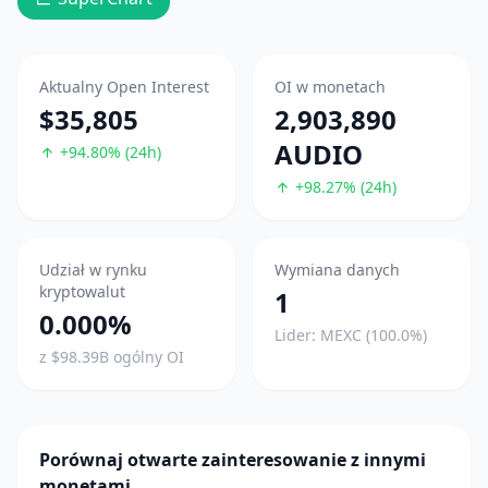
Aktualny Open Interest
OI w monetach
$35,805
2,903,890
AUDIO
+94.80% (24h)
+98.27% (24h)
Udział w rynku
Wymiana danych
kryptowalut
1
0.000%
Lider: MEXC (100.0%)
z $98.39B ogólny OI
Porównaj otwarte zainteresowanie z innymi
monetami