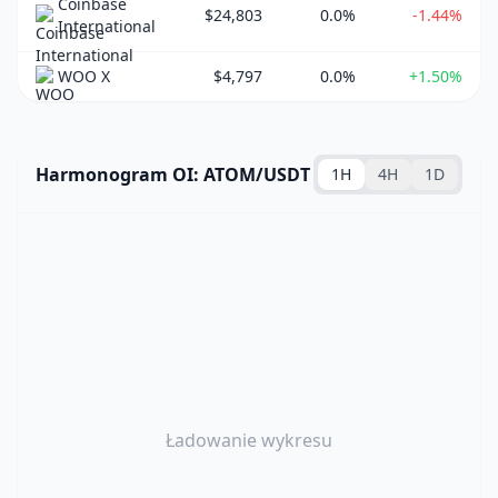
Coinbase
$24,803
0.0%
-1.44%
International
WOO X
$4,797
0.0%
+1.50%
Harmonogram OI: ATOM/USDT
1H
4H
1D
Ładowanie wykresu