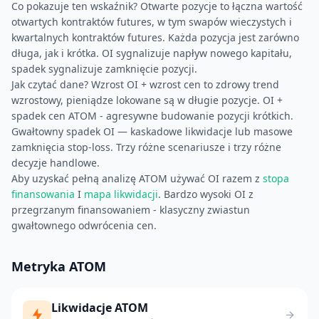
Co pokazuje ten wskaźnik? Otwarte pozycje to łączna wartość
otwartych kontraktów futures, w tym swapów wieczystych i
kwartalnych kontraktów futures. Każda pozycja jest zarówno
długa, jak i krótka. OI sygnalizuje napływ nowego kapitału,
spadek sygnalizuje zamknięcie pozycji.
Jak czytać dane? Wzrost OI + wzrost cen to zdrowy trend
wzrostowy, pieniądze lokowane są w długie pozycje. OI +
spadek cen ATOM - agresywne budowanie pozycji krótkich.
Gwałtowny spadek OI — kaskadowe likwidacje lub masowe
zamknięcia stop-loss. Trzy różne scenariusze i trzy różne
decyzje handlowe.
Aby uzyskać pełną analizę ATOM używać OI razem z
stopa
finansowania
I
mapa likwidacji
. Bardzo wysoki OI z
przegrzanym finansowaniem - klasyczny zwiastun
gwałtownego odwrócenia cen.
Metryka ATOM
Likwidacje ATOM