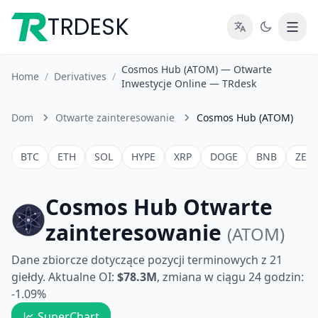
TRDESK
Cosmos Hub (ATOM) — Otwarte
Home
/
Derivatives
/
Inwestycje Online — TRdesk
Dom
Otwarte zainteresowanie
Cosmos Hub (ATOM)
BTC
ETH
SOL
HYPE
XRP
DOGE
BNB
ZEC
Cosmos Hub Otwarte
zainteresowanie
(ATOM)
Dane zbiorcze dotyczące pozycji terminowych z 21
giełdy. Aktualne OI:
$78.3M
, zmiana w ciągu 24 godzin:
-1.09%
SuperChart