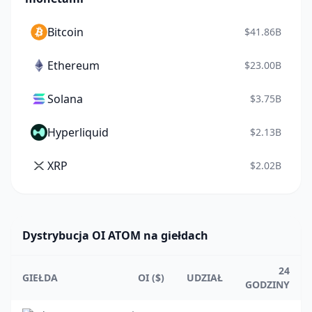
Bitcoin
$41.86B
Ethereum
$23.00B
Solana
$3.75B
Hyperliquid
$2.13B
XRP
$2.02B
Dystrybucja OI ATOM na giełdach
24
GIEŁDA
OI ($)
UDZIAŁ
GODZINY