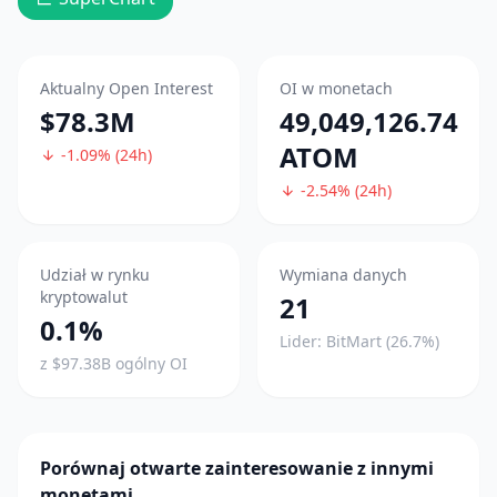
Aktualny Open Interest
OI w monetach
$78.3M
49,049,126.74
ATOM
-1.09% (24h)
-2.54% (24h)
Udział w rynku
Wymiana danych
kryptowalut
21
0.1%
Lider: BitMart (26.7%)
z $97.38B ogólny OI
Porównaj otwarte zainteresowanie z innymi
monetami