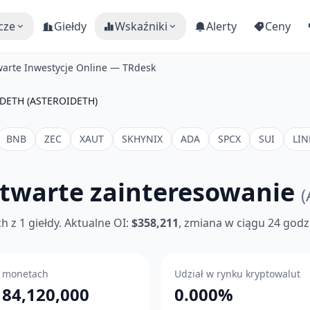
cze
Giełdy
Wskaźniki
Alerty
Ceny
rte Inwestycje Online — TRdesk
DETH (ASTEROIDETH)
BNB
ZEC
XAUT
SKHYNIX
ADA
SPCX
SUI
LIN
twarte zainteresowanie
 z 1 giełdy. Aktualne OI:
$358,211
, zmiana w ciągu 24 godz
 monetach
Udział w rynku kryptowalut
184,120,000
0.000%