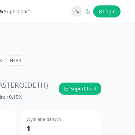
SuperChart
Login
K
NEAR
(ASTEROIDETH)
SuperChart
in: +0.15%
Wymiana danych
1