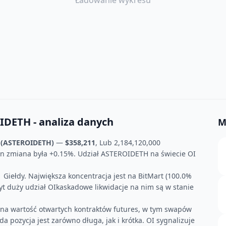
Ładowanie wykresu
DETH - analiza danych
M
(ASTEROIDETH)
—
$358,211
, Lub 2,184,120,000
n zmiana była +0.15%. Udział ASTEROIDETH na świecie OI
 Giełdy. Największa koncentracja jest na BitMart (100.0%
byt duży udział OIkaskadowe likwidacje na nim są w stanie
czna wartość otwartych kontraktów futures, w tym swapów
a pozycja jest zarówno długa, jak i krótka. OI sygnalizuje