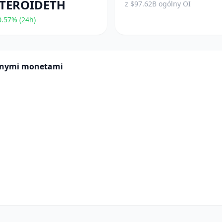
TEROIDETH
z $97.62B ogólny OI
.57% (24h)
innymi monetami