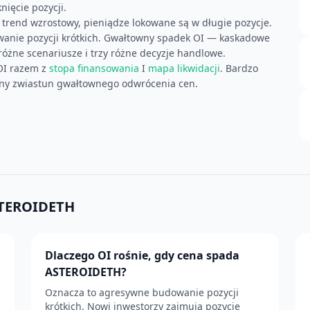
ięcie pozycji.
y trend wzrostowy, pieniądze lokowane są w długie pozycje.
anie pozycji krótkich. Gwałtowny spadek OI — kaskadowe
różne scenariusze i trzy różne decyzje handlowe.
OI razem z
stopa finansowania
I
mapa likwidacji
. Bardzo
zny zwiastun gwałtownego odwrócenia cen.
STEROIDETH
Dlaczego OI rośnie, gdy cena spada
ASTEROIDETH?
Oznacza to agresywne budowanie pozycji
krótkich. Nowi inwestorzy zajmują pozycje