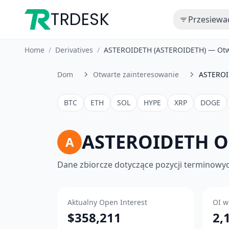
TRDESK
Przesiewa
Home
/
Derivatives
/
ASTEROIDETH (ASTEROIDETH) — Otwa
Dom
Otwarte zainteresowanie
ASTEROI
BTC
ETH
SOL
HYPE
XRP
DOGE
ASTEROIDETH O
A
Dane zbiorcze dotyczące pozycji terminowych
Aktualny Open Interest
OI w
$358,211
2,