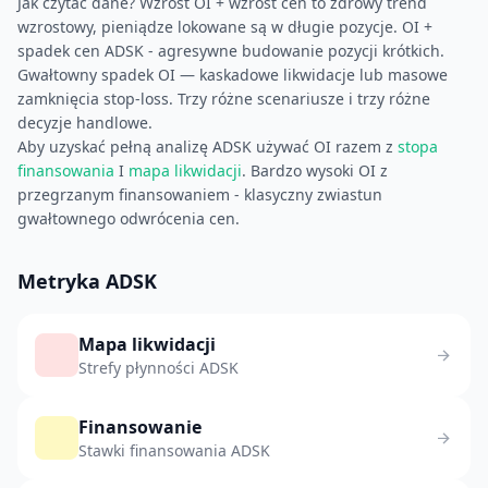
Jak czytać dane? Wzrost OI + wzrost cen to zdrowy trend
wzrostowy, pieniądze lokowane są w długie pozycje. OI +
spadek cen ADSK - agresywne budowanie pozycji krótkich.
Gwałtowny spadek OI — kaskadowe likwidacje lub masowe
zamknięcia stop-loss. Trzy różne scenariusze i trzy różne
decyzje handlowe.
Aby uzyskać pełną analizę ADSK używać OI razem z
stopa
finansowania
I
mapa likwidacji
. Bardzo wysoki OI z
przegrzanym finansowaniem - klasyczny zwiastun
gwałtownego odwrócenia cen.
Metryka ADSK
Mapa likwidacji
Strefy płynności ADSK
Finansowanie
Stawki finansowania ADSK