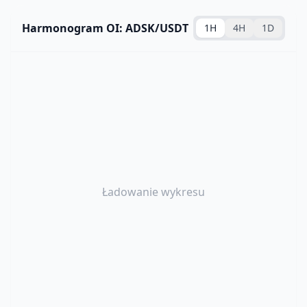
Harmonogram OI: ADSK/USDT
1H
4H
1D
Ładowanie wykresu