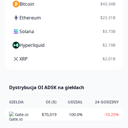
Bitcoin
$43.34B
Ethereum
$23.31B
Solana
$3.73B
Hyperliquid
$2.19B
XRP
$2.01B
Dystrybucja OI ADSK na giełdach
GIEŁDA
OI ($)
UDZIAŁ
24 GODZINY
Gate.io
$70,019
100.0%
-10.25%