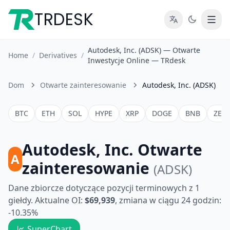
TRDESK
Autodesk, Inc. (ADSK) — Otwarte
Home
/
Derivatives
/
Inwestycje Online — TRdesk
Dom
Otwarte zainteresowanie
Autodesk, Inc. (ADSK)
BTC
ETH
SOL
HYPE
XRP
DOGE
BNB
ZEC
Autodesk, Inc. Otwarte
A
zainteresowanie
(ADSK)
Dane zbiorcze dotyczące pozycji terminowych z 1
giełdy. Aktualne OI:
$69,939
, zmiana w ciągu 24 godzin:
-10.35%
SuperChart