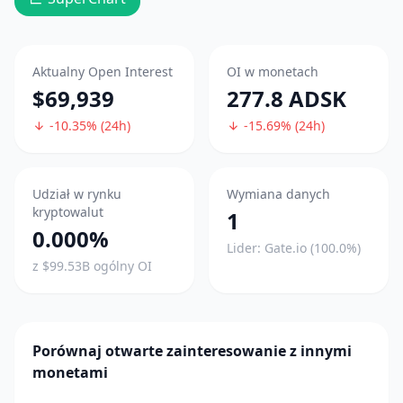
Aktualny Open Interest
OI w monetach
$69,939
277.8 ADSK
-10.35% (24h)
-15.69% (24h)
Udział w rynku
Wymiana danych
kryptowalut
1
0.000%
Lider: Gate.io (100.0%)
z $99.53B ogólny OI
Porównaj otwarte zainteresowanie z innymi
monetami