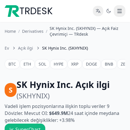
TRDESK
SK Hynix Inc. (SKHYNIX) — Açık Faiz
Home
/
Derivatives
/
Çevrimiçi — TRdesk
Ev
Açık ilgi
SK Hynix Inc. (SKHYNIX)
BTC
ETH
SOL
HYPE
XRP
DOGE
BNB
ZEC
SK Hynix Inc. Açık ilgi
S
(SKHYNIX)
Vadeli işlem pozisyonlarına ilişkin toplu veriler 9
Dövizler. Mevcut OI:
$649.9M
24 saat içinde meydana
gelebilecek değişiklikler: +3.98%
SuperChart