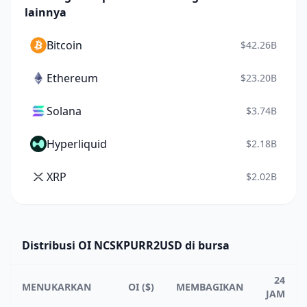
lainnya
Bitcoin
$42.26B
Ethereum
$23.20B
Solana
$3.74B
Hyperliquid
$2.18B
XRP
$2.02B
Distribusi OI NCSKPURR2USD di bursa
24
MENUKARKAN
OI ($)
MEMBAGIKAN
JAM