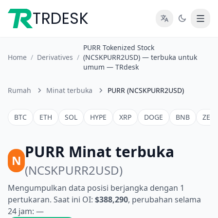
TRDESK
PURR Tokenized Stock
Home
/
Derivatives
/
(NCSKPURR2USD) — terbuka untuk
umum — TRdesk
Rumah
Minat terbuka
PURR (NCSKPURR2USD)
BTC
ETH
SOL
HYPE
XRP
DOGE
BNB
ZEC
PURR Minat terbuka
N
(NCSKPURR2USD)
Mengumpulkan data posisi berjangka dengan 1
pertukaran. Saat ini OI:
$388,290
, perubahan selama
24 jam: —