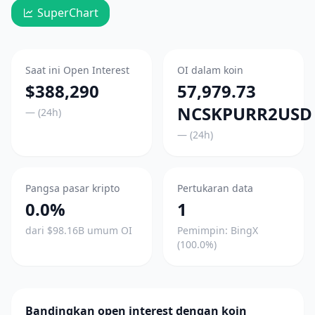
SuperChart
Saat ini Open Interest
OI dalam koin
$388,290
57,979.73
NCSKPURR2USD
— (24h)
— (24h)
Pangsa pasar kripto
Pertukaran data
0.0%
1
dari $98.16B umum OI
Pemimpin: BingX
(100.0%)
Bandingkan open interest dengan koin