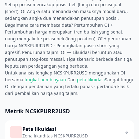
Setiap posisi mencakup posisi beli (long) dan posisi jual
(short). OI Angka satu menandakan masuknya modal baru,
sedangkan angka dua menandakan penutupan posisi.
Bagaimana cara membaca data? Pertumbuhan OI +
Pertumbuhan harga merupakan tren bullish yang sehat,
uang mengalir ke posisi beli (long position). OI + penurunan
harga NCSKPURR2USD - Peningkatan posisi short yang
agresif. Penurunan tajam. OI — Likuidasi beruntun atau
penutupan stop-loss massal. Tiga skenario berbeda dan tiga
keputusan perdagangan yang berbeda.
Untuk analisis lengkap NCSKPURR2USD menggunakan OI
bersama
tingkat pembiayaan
Dan
peta likuidasi
Sangat tinggi
OI dengan pendanaan yang terlalu panas - pertanda klasik
dari pembalikan harga yang tajam.
Metrik NCSKPURR2USD
Peta likuidasi
Zona likuiditas NCSKPURR2USD