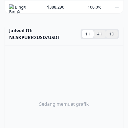
BingX
$388,290
100.0%
—
Jadwal OI:
1H
4H
1D
NCSKPURR2USD/USDT
Sedang memuat grafik