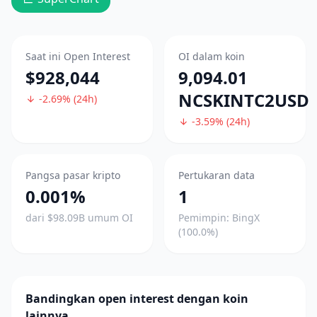
Saat ini Open Interest
OI dalam koin
$928,044
9,094.01
NCSKINTC2USD
-2.69% (24h)
-3.59% (24h)
Pangsa pasar kripto
Pertukaran data
0.001%
1
dari $98.09B umum OI
Pemimpin: BingX
(100.0%)
Bandingkan open interest dengan koin
lainnya