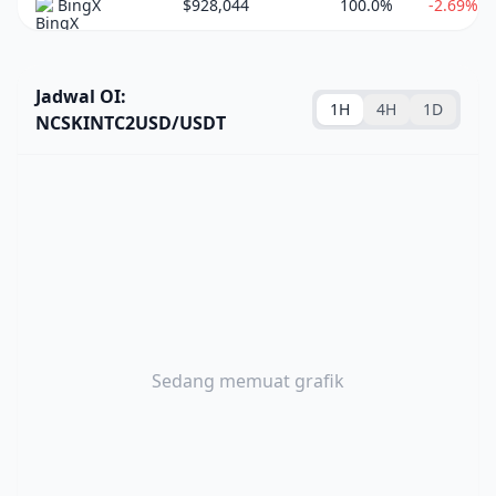
BingX
$928,044
100.0%
-2.69%
Jadwal OI:
1H
4H
1D
NCSKINTC2USD/USDT
Sedang memuat grafik