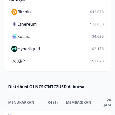
Bitcoin
$42.07B
Ethereum
$22.85B
Solana
$4.02B
Hyperliquid
$2.17B
XRP
$2.07B
Distribusi OI NCSKINTC2USD di bursa
24
MENUKARKAN
OI ($)
MEMBAGIKAN
JAM