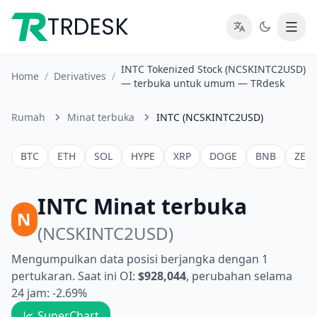
TRDESK
INTC Tokenized Stock (NCSKINTC2USD)
Home
/
Derivatives
/
— terbuka untuk umum — TRdesk
Rumah
Minat terbuka
INTC (NCSKINTC2USD)
BTC
ETH
SOL
HYPE
XRP
DOGE
BNB
ZEC
INTC Minat terbuka
N
(NCSKINTC2USD)
Mengumpulkan data posisi berjangka dengan 1
pertukaran. Saat ini OI:
$928,044
, perubahan selama
24 jam: -2.69%
SuperChart