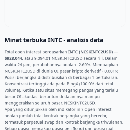
Minat terbuka INTC - analisis data
Total open interest berdasarkan
INTC (NCSKINTC2USD)
—
$928,044
, atau 9,094.01 NCSKINTC2USD secara riil. Dalam
waktu 24 jam, perubahannya adalah -2.69%. Membagikan
NCSKINTC2USD di dunia OI pasar kripto derivatif - 0.001%.
Posisi berjangka didistribusikan di berbagai 1 pertukaran.
Konsentrasi tertinggi ada pada BingX (100.0% dari total
volume). Ketika satu situs memegang pangsa yang terlalu
besar OILikuidasi beruntun di dalamnya mampu
menggerakkan seluruh pasar. NCSKINTC2USD.
Apa yang ditunjukkan oleh indikator ini? Open interest
adalah jumlah total kontrak berjangka yang beredar,
termasuk perpetual swap dan kontrak berjangka triwulanan.
Setiap posisi mencakup posisi beli (long) dan posisi jual