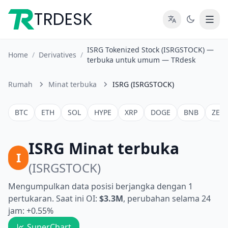
TRDESK
ISRG Tokenized Stock (ISRGSTOCK) —
Home
/
Derivatives
/
terbuka untuk umum — TRdesk
Rumah
Minat terbuka
ISRG (ISRGSTOCK)
BTC
ETH
SOL
HYPE
XRP
DOGE
BNB
ZEC
ISRG Minat terbuka
I
(ISRGSTOCK)
Mengumpulkan data posisi berjangka dengan 1
pertukaran. Saat ini OI:
$3.3M
, perubahan selama 24
jam: +0.55%
SuperChart