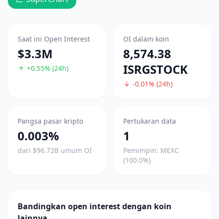
Saat ini Open Interest
OI dalam koin
$3.3M
8,574.38
ISRGSTOCK
+0.55% (24h)
-0.01% (24h)
Pangsa pasar kripto
Pertukaran data
0.003%
1
dari $96.72B umum OI
Pemimpin: MEXC
(100.0%)
Bandingkan open interest dengan koin
lainnya