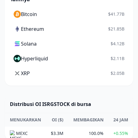
Bitcoin
$41.77B
Ethereum
$21.85B
Solana
$4.12B
Hyperliquid
$2.11B
XRP
$2.05B
Distribusi OI ISRGSTOCK di bursa
MENUKARKAN
OI ($)
MEMBAGIKAN
24 JAM
MEXC
$3.3M
100.0%
+0.55%