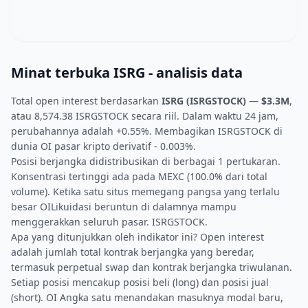
Minat terbuka ISRG - analisis data
Total open interest berdasarkan
ISRG (ISRGSTOCK)
—
$3.3M
,
atau 8,574.38 ISRGSTOCK secara riil. Dalam waktu 24 jam,
perubahannya adalah +0.55%. Membagikan ISRGSTOCK di
dunia OI pasar kripto derivatif - 0.003%.
Posisi berjangka didistribusikan di berbagai 1 pertukaran.
Konsentrasi tertinggi ada pada MEXC (100.0% dari total
volume). Ketika satu situs memegang pangsa yang terlalu
besar OILikuidasi beruntun di dalamnya mampu
menggerakkan seluruh pasar. ISRGSTOCK.
Apa yang ditunjukkan oleh indikator ini? Open interest
adalah jumlah total kontrak berjangka yang beredar,
termasuk perpetual swap dan kontrak berjangka triwulanan.
Setiap posisi mencakup posisi beli (long) dan posisi jual
(short). OI Angka satu menandakan masuknya modal baru,