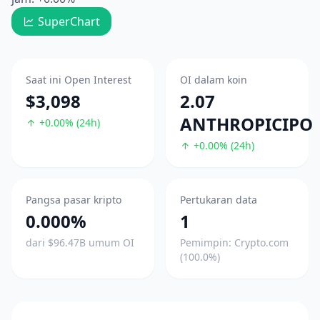
SuperChart
Saat ini Open Interest
OI dalam koin
$3,098
2.07
ANTHROPICIPO
+0.00% (24h)
+0.00% (24h)
Pangsa pasar kripto
Pertukaran data
0.000%
1
dari $96.47B umum OI
Pemimpin: Crypto.com
(100.0%)