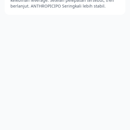
kelebihan leverage. Setelah pelepasan tersebut, tren
berlanjut. ANTHROPICIPO Seringkali lebih stabil.