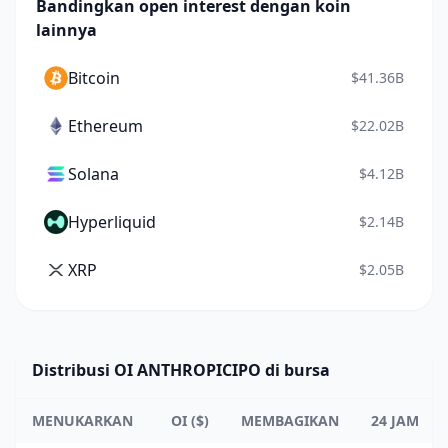
Bandingkan open interest dengan koin
lainnya
Bitcoin
$41.36B
Ethereum
$22.02B
Solana
$4.12B
Hyperliquid
$2.14B
XRP
$2.05B
Distribusi OI ANTHROPICIPO di bursa
MENUKARKAN
OI ($)
MEMBAGIKAN
24 JAM