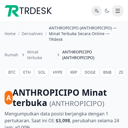
TRDESK
ANTHROPICIPO (ANTHROPICIPO) —
Home
/
Derivatives
/
Minat Terbuka Secara Online —
TRdesk
Minat
ANTHROPICIPO
Rumah
terbuka
(ANTHROPICIPO)
BTC
ETH
SOL
HYPE
XRP
DOGE
BNB
ZEC
ANTHROPICIPO Minat
A
terbuka
(ANTHROPICIPO)
Mengumpulkan data posisi berjangka dengan 1
pertukaran. Saat ini OI:
$3,098
, perubahan selama 24
jam: +0.00%