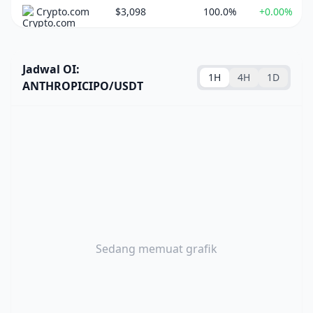
Crypto.com
$3,098
100.0%
+0.00%
Jadwal OI:
1H
4H
1D
ANTHROPICIPO/USDT
Sedang memuat grafik