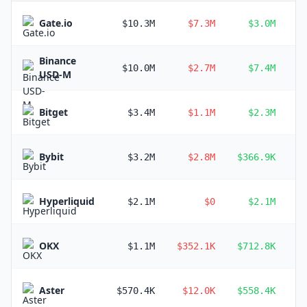
Gate.io
$10.3M
$7.3M
$3.0M
Binance
$10.0M
$2.7M
$7.4M
USD-M
Bitget
$3.4M
$1.1M
$2.3M
Bybit
$3.2M
$2.8M
$366.9K
Hyperliquid
$2.1M
$0
$2.1M
OKX
$1.1M
$352.1K
$712.8K
Aster
$570.4K
$12.0K
$558.4K