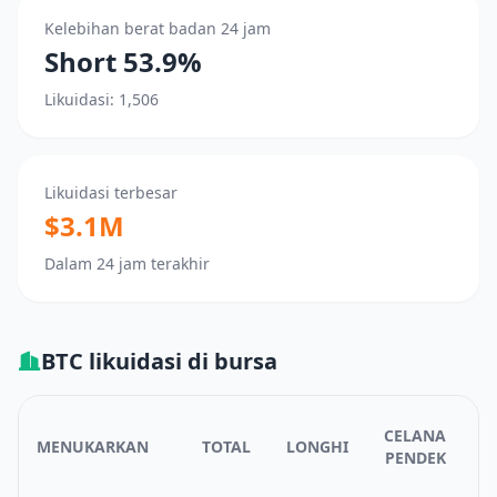
Kelebihan berat badan 24 jam
Short 53.9%
Likuidasi: 1,506
Likuidasi terbesar
$3.1M
Dalam 24 jam terakhir
BTC likuidasi di bursa
CELANA
MENUKARKAN
TOTAL
LONGHI
M
PENDEK