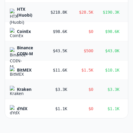
HTX
$218.8K
$28.5K
$190.3K
(Huobi)
CoinEx
$98.6K
$0
$98.6K
Binance
$43.5K
$500
$43.0K
COIN-M
BitMEX
$11.6K
$1.5K
$10.1K
Kraken
$3.3K
$0
$3.3K
dYdX
$1.1K
$0
$1.1K