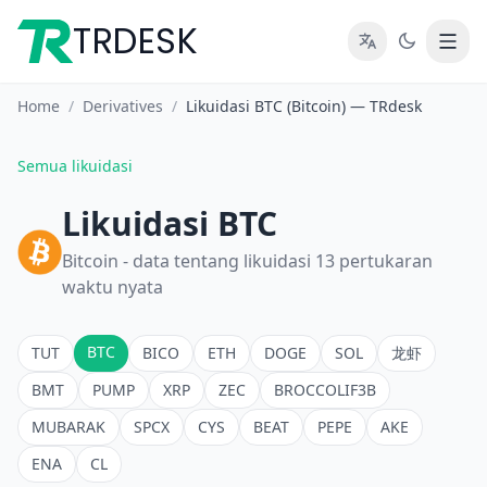
TRDESK
Home
/
Derivatives
/
Likuidasi BTC (Bitcoin) — TRdesk
Semua likuidasi
Likuidasi BTC
Bitcoin - data tentang likuidasi 13 pertukaran
waktu nyata
BTC
TUT
BICO
ETH
DOGE
SOL
龙虾
BMT
PUMP
XRP
ZEC
BROCCOLIF3B
MUBARAK
SPCX
CYS
BEAT
PEPE
AKE
ENA
CL