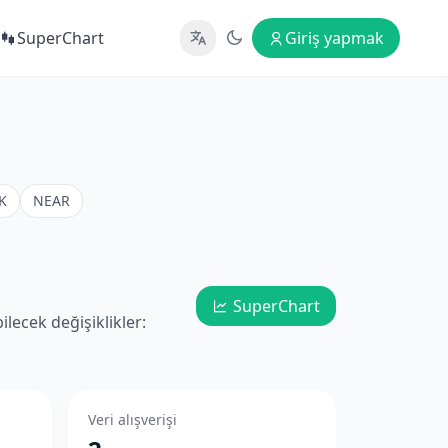
SuperChart
Giriş yapmak
K
NEAR
SuperChart
lecek değişiklikler:
Veri alışverişi