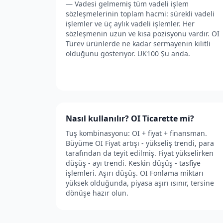
— Vadesi gelmemiş tüm vadeli işlem
sözleşmelerinin toplam hacmi: sürekli vadeli
işlemler ve üç aylık vadeli işlemler. Her
sözleşmenin uzun ve kısa pozisyonu vardır. OI
Türev ürünlerde ne kadar sermayenin kilitli
olduğunu gösteriyor. UK100 Şu anda.
Nasıl kullanılır? OI Ticarette mi?
Tuş kombinasyonu: OI + fiyat + finansman.
Büyüme OI Fiyat artışı - yükseliş trendi, para
tarafından da teyit edilmiş. Fiyat yükselirken
düşüş - ayı trendi. Keskin düşüş - tasfiye
işlemleri. Aşırı düşüş. OI Fonlama miktarı
yüksek olduğunda, piyasa aşırı ısınır, tersine
dönüşe hazır olun.