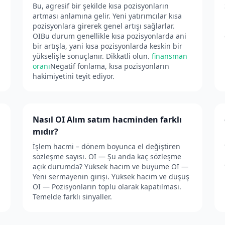
Bu, agresif bir şekilde kısa pozisyonların
artması anlamına gelir. Yeni yatırımcılar kısa
pozisyonlara girerek genel artışı sağlarlar.
OIBu durum genellikle kısa pozisyonlarda ani
bir artışla, yani kısa pozisyonlarda keskin bir
yükselişle sonuçlanır. Dikkatli olun.
finansman
oranı
Negatif fonlama, kısa pozisyonların
hakimiyetini teyit ediyor.
Nasıl OI Alım satım hacminden farklı
mıdır?
İşlem hacmi – dönem boyunca el değiştiren
sözleşme sayısı. OI — Şu anda kaç sözleşme
açık durumda? Yüksek hacim ve büyüme OI —
Yeni sermayenin girişi. Yüksek hacim ve düşüş
OI — Pozisyonların toplu olarak kapatılması.
Temelde farklı sinyaller.