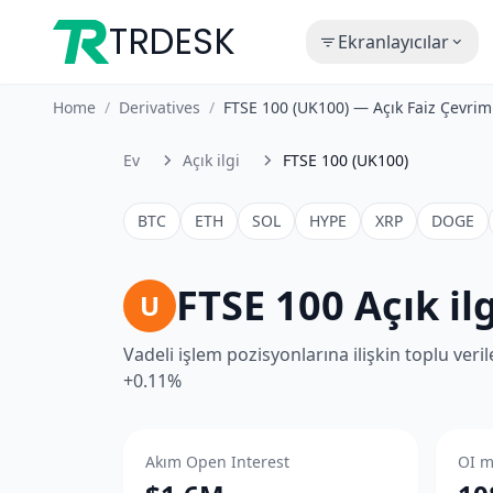
TRDESK
Ekranlayıcılar
Home
/
Derivatives
/
FTSE 100 (UK100) — Açık Faiz Çevrim
Ev
Açık ilgi
FTSE 100 (UK100)
BTC
ETH
SOL
HYPE
XRP
DOGE
FTSE 100 Açık il
U
Vadeli işlem pozisyonlarına ilişkin toplu veri
+0.11%
Akım Open Interest
OI m