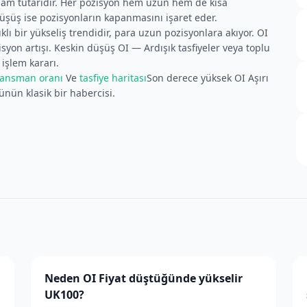
lam tutarıdır. Her pozisyon hem uzun hem de kısa
düşüş ise pozisyonların kapanmasını işaret eder.
klı bir yükseliş trendidir, para uzun pozisyonlara akıyor. OI
isyon artışı. Keskin düşüş OI — Ardışık tasfiyeler veya toplu
 işlem kararı.
nansman oranı
Ve
tasfiye haritası
Son derece yüksek OI Aşırı
şünün klasik bir habercisi.
Neden OI Fiyat düştüğünde yükselir
UK100?