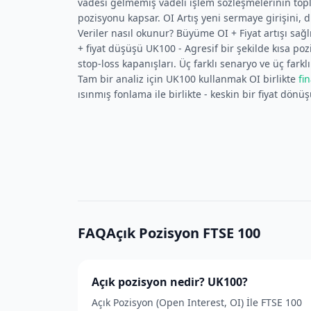
vadesi gelmemiş vadeli işlem sözleşmelerinin top
pozisyonu kapsar. OI Artış yeni sermaye girişini, 
Veriler nasıl okunur? Büyüme OI + Fiyat artışı sağlı
+ fiyat düşüşü UK100 - Agresif bir şekilde kısa poz
stop-loss kapanışları. Üç farklı senaryo ve üç farklı
Tam bir analiz için UK100 kullanmak OI birlikte
fi
ısınmış fonlama ile birlikte - keskin bir fiyat dönü
FAQAçık Pozisyon FTSE 100
Açık pozisyon nedir? UK100?
Açık Pozisyon (Open Interest, OI) İle FTSE 100