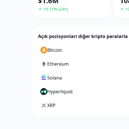
$1.6M
10
+0.11% (24h)
+0
Açık pozisyonları diğer kripto paralarla 
Bitcoin
Ethereum
Solana
Hyperliquid
XRP