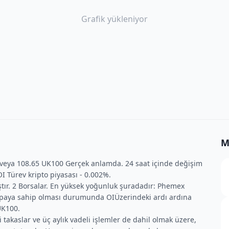
Grafik yükleniyor
M
 veya 108.65 UK100 Gerçek anlamda. 24 saat içinde değişim
 Türev kripto piyasası - 0.002%.
ıştır. 2 Borsalar. En yüksek yoğunluk şuradadır: Phemex
r paya sahip olması durumunda OIÜzerindeki ardı ardına
UK100.
 takaslar ve üç aylık vadeli işlemler de dahil olmak üzere,