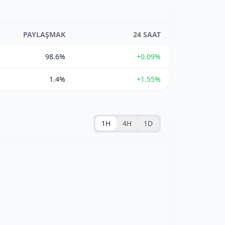
PAYLAŞMAK
24 SAAT
98.6%
+0.09%
1.4%
+1.55%
1H
4H
1D