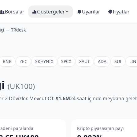
Borsalar
Göstergeler
Uyarılar
Fiyatlar
içi — TRdesk
BNB
ZEC
SKHYNIX
SPCX
XAUT
ADA
SUI
LIN
gi
(UK100)
ler 2 Dövizler. Mevcut OI:
$1.6M
24 saat içinde meydana gelebi
adeni paralarda
Kripto piyasasının payı