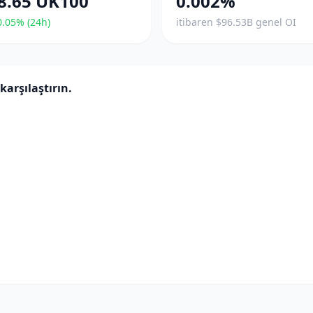
8.65 UK100
0.002%
.05% (24h)
itibaren $96.53B genel OI
karşılaştırın.