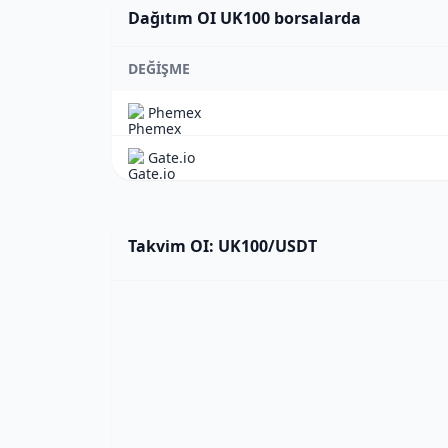
Dağıtım OI UK100 borsalarda
DEĞIŞME
Phemex
Gate.io
Takvim OI: UK100/USDT