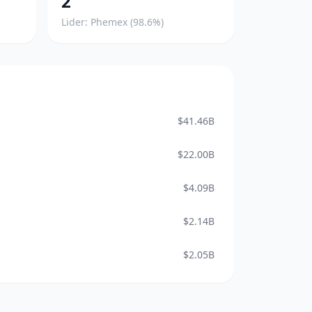
2
Lider: Phemex (98.6%)
$41.46B
$22.00B
$4.09B
$2.14B
$2.05B