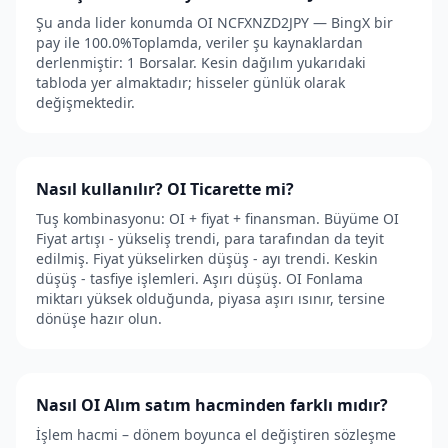
Şu anda lider konumda OI NCFXNZD2JPY — BingX bir
pay ile 100.0%Toplamda, veriler şu kaynaklardan
derlenmiştir: 1 Borsalar. Kesin dağılım yukarıdaki
tabloda yer almaktadır; hisseler günlük olarak
değişmektedir.
Nasıl kullanılır? OI Ticarette mi?
Tuş kombinasyonu: OI + fiyat + finansman. Büyüme OI
Fiyat artışı - yükseliş trendi, para tarafından da teyit
edilmiş. Fiyat yükselirken düşüş - ayı trendi. Keskin
düşüş - tasfiye işlemleri. Aşırı düşüş. OI Fonlama
miktarı yüksek olduğunda, piyasa aşırı ısınır, tersine
dönüşe hazır olun.
Nasıl OI Alım satım hacminden farklı mıdır?
İşlem hacmi – dönem boyunca el değiştiren sözleşme