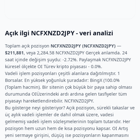
Açık ilgi NCFXNZD2JPY - veri analizi
Toplam açık pozisyon
NCFXNZD2JPY (NCFXNZD2JPY)
—
$211,881
, veya 2,284.58 NCFXNZD2JPY Gerçek anlamda. 24
saat içinde değişim şuydu: -2.72%. Paylaşmak NCFXNZD2JPY
küresel ölçekte OI Türev kripto piyasası - 0.0%.
Vadeli işlem pozisyonları çeşitli alanlara dağıtılmıştır. 1
Borsalar. En yüksek yoğunluk şuradadır: BingX (100.0%
(Toplam hacmin). Bir sitenin çok büyük bir paya sahip olması
durumunda OIÜzerindeki ardı ardına gelen tasfiyeler tüm
piyasayı hareketlendirebilir. NCFXNZD2JPY.
Bu gösterge neyi gösteriyor? Açık pozisyon, sürekli takaslar ve
üç aylık vadeli işlemler de dahil olmak üzere, vadesi
gelmemiş vadeli işlem sözleşmelerinin toplam tutarıdır. Her
pozisyon hem uzun hem de kısa pozisyonu kapsar. OI Artış
yeni sermaye girişini, düşüş ise pozisyonların kapanmasını