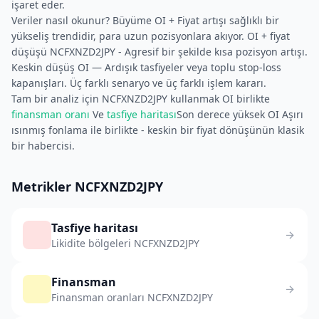
işaret eder.
Veriler nasıl okunur? Büyüme OI + Fiyat artışı sağlıklı bir
yükseliş trendidir, para uzun pozisyonlara akıyor. OI + fiyat
düşüşü NCFXNZD2JPY - Agresif bir şekilde kısa pozisyon artışı.
Keskin düşüş OI — Ardışık tasfiyeler veya toplu stop-loss
kapanışları. Üç farklı senaryo ve üç farklı işlem kararı.
Tam bir analiz için NCFXNZD2JPY kullanmak OI birlikte
finansman oranı
Ve
tasfiye haritası
Son derece yüksek OI Aşırı
ısınmış fonlama ile birlikte - keskin bir fiyat dönüşünün klasik
bir habercisi.
Metrikler NCFXNZD2JPY
Tasfiye haritası
Likidite bölgeleri NCFXNZD2JPY
Finansman
Finansman oranları NCFXNZD2JPY