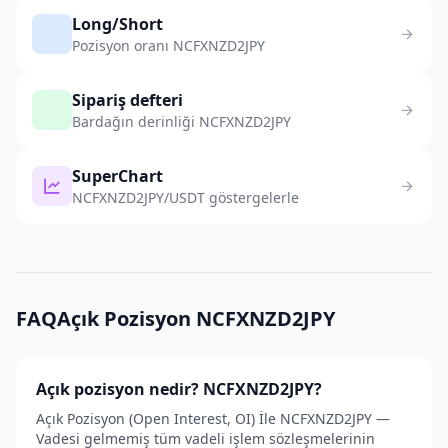
Long/Short
Pozisyon oranı NCFXNZD2JPY
Sipariş defteri
Bardağın derinliği NCFXNZD2JPY
SuperChart
NCFXNZD2JPY/USDT göstergelerle
FAQAçık Pozisyon NCFXNZD2JPY
Açık pozisyon nedir? NCFXNZD2JPY?
Açık Pozisyon (Open Interest, OI) İle NCFXNZD2JPY —
Vadesi gelmemiş tüm vadeli işlem sözleşmelerinin