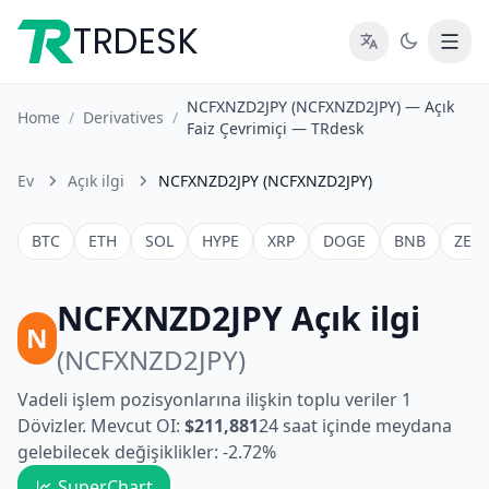
TRDESK
NCFXNZD2JPY (NCFXNZD2JPY) — Açık
Home
/
Derivatives
/
Faiz Çevrimiçi — TRdesk
Ev
Açık ilgi
NCFXNZD2JPY (NCFXNZD2JPY)
BTC
ETH
SOL
HYPE
XRP
DOGE
BNB
ZEC
NCFXNZD2JPY Açık ilgi
N
(NCFXNZD2JPY)
Vadeli işlem pozisyonlarına ilişkin toplu veriler 1
Dövizler. Mevcut OI:
$211,881
24 saat içinde meydana
gelebilecek değişiklikler: -2.72%
SuperChart