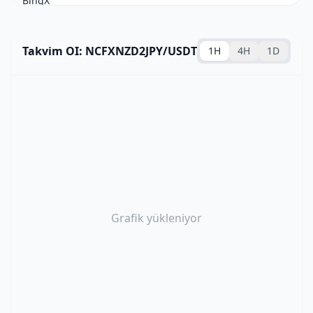
Takvim OI: NCFXNZD2JPY/USDT
1H
4H
1D
Grafik yükleniyor