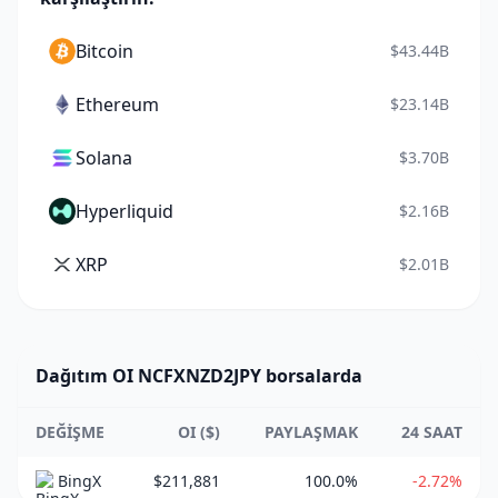
Bitcoin
$43.44B
Ethereum
$23.14B
Solana
$3.70B
Hyperliquid
$2.16B
XRP
$2.01B
Dağıtım OI NCFXNZD2JPY borsalarda
DEĞIŞME
OI ($)
PAYLAŞMAK
24 SAAT
BingX
$211,881
100.0%
-2.72%