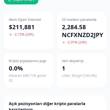
Akım Open Interest
OI madeni paralarda
$211,881
2,284.58
NCFXNZD2JPY
-2.72% (24h)
-2.91% (24h)
Kripto piyasasının payı
Veri alışverişi
0.0%
1
itibaren $98.71B genel
Lider: BingX (100.0%)
OI
Açık pozisyonları diğer kripto paralarla
karşılaştırın.