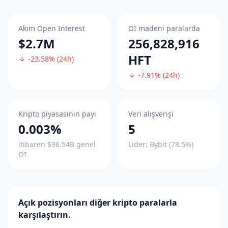
Akım Open Interest
OI madeni paralarda
$2.7M
256,828,916
HFT
-23.58% (24h)
-7.91% (24h)
Kripto piyasasının payı
Veri alışverişi
0.003%
5
itibaren $96.54B genel
Lider: Bybit (78.5%)
OI
Açık pozisyonları diğer kripto paralarla
karşılaştırın.