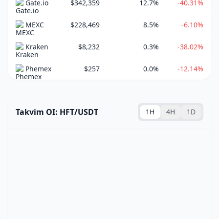
Gate.io
$342,359
12.7%
-40.31%
MEXC
$228,469
8.5%
-6.10%
Kraken
$8,232
0.3%
-38.02%
Phemex
$257
0.0%
-12.14%
Takvim OI: HFT/USDT
1H
4H
1D