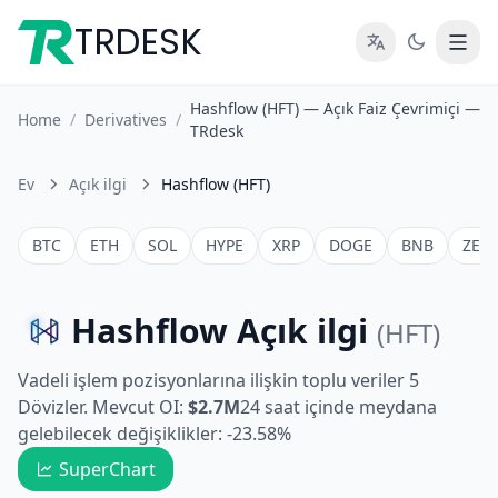
TRDESK
Hashflow (HFT) — Açık Faiz Çevrimiçi —
Home
/
Derivatives
/
TRdesk
Ev
Açık ilgi
Hashflow (HFT)
BTC
ETH
SOL
HYPE
XRP
DOGE
BNB
ZEC
Hashflow Açık ilgi
(HFT)
Vadeli işlem pozisyonlarına ilişkin toplu veriler 5
Dövizler. Mevcut OI:
$2.7M
24 saat içinde meydana
gelebilecek değişiklikler: -23.58%
SuperChart