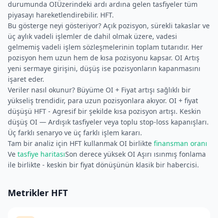
durumunda OIÜzerindeki ardı ardına gelen tasfiyeler tüm
piyasayı hareketlendirebilir. HFT.
Bu gösterge neyi gösteriyor? Açık pozisyon, sürekli takaslar ve
üç aylık vadeli işlemler de dahil olmak üzere, vadesi
gelmemiş vadeli işlem sözleşmelerinin toplam tutarıdır. Her
pozisyon hem uzun hem de kısa pozisyonu kapsar. OI Artış
yeni sermaye girişini, düşüş ise pozisyonların kapanmasını
işaret eder.
Veriler nasıl okunur? Büyüme OI + Fiyat artışı sağlıklı bir
yükseliş trendidir, para uzun pozisyonlara akıyor. OI + fiyat
düşüşü HFT - Agresif bir şekilde kısa pozisyon artışı. Keskin
düşüş OI — Ardışık tasfiyeler veya toplu stop-loss kapanışları.
Üç farklı senaryo ve üç farklı işlem kararı.
Tam bir analiz için HFT kullanmak OI birlikte
finansman oranı
Ve
tasfiye haritası
Son derece yüksek OI Aşırı ısınmış fonlama
ile birlikte - keskin bir fiyat dönüşünün klasik bir habercisi.
Metrikler HFT