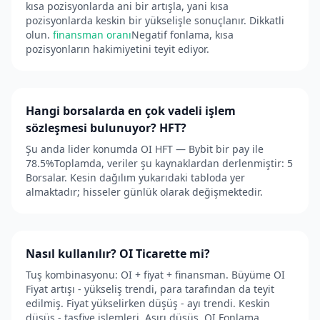
kısa pozisyonlarda ani bir artışla, yani kısa
pozisyonlarda keskin bir yükselişle sonuçlanır. Dikkatli
olun.
finansman oranı
Negatif fonlama, kısa
pozisyonların hakimiyetini teyit ediyor.
Hangi borsalarda en çok vadeli işlem
sözleşmesi bulunuyor? HFT?
Şu anda lider konumda OI HFT — Bybit bir pay ile
78.5%Toplamda, veriler şu kaynaklardan derlenmiştir: 5
Borsalar. Kesin dağılım yukarıdaki tabloda yer
almaktadır; hisseler günlük olarak değişmektedir.
Nasıl kullanılır? OI Ticarette mi?
Tuş kombinasyonu: OI + fiyat + finansman. Büyüme OI
Fiyat artışı - yükseliş trendi, para tarafından da teyit
edilmiş. Fiyat yükselirken düşüş - ayı trendi. Keskin
düşüş - tasfiye işlemleri. Aşırı düşüş. OI Fonlama