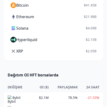
Bitcoin
$41.45B
Ethereum
$21.98B
Solana
$4.09B
Hyperliquid
$2.15B
XRP
$2.05B
Dağıtım OI HFT borsalarda
DEĞIŞME
OI ($)
PAYLAŞMAK
24 SAAT
Bybit
$2.1M
78.5%
-21.53%